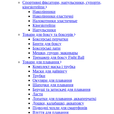
Спортивні фіксатори, напульсники, супорти,
кінезіотейпи
Наколінники
Наколінники еластичні
Налокотники эластичные
Кінезіотейпи
Напульсники
Товари для боксу та боксерів
Боксерські перчатки
Бинти для боксу
Боксерські лапи
Мешки, груши, макивары
Тренажер для боксу Fight Ball
Товари для плавання
Комплект маска і трубка
Маски для дайвінгу
Трубки
Окуляри для плавання
Шапочки для плавания
Беруші та затискачі для плавання
Ласти
Лопатки для плавання, акваперчаткі
Дошки, калабашкі, аквапоясу
Підводні чохли для смартфонів
Взуття для плавання