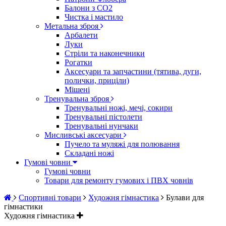
Балони з CO2
Чистка і мастило
Метальна зброя
Арбалети
Луки
Стріли та наконечники
Рогатки
Аксесуари та запчастини (тятива, дуги,
полички, приціли)
Мішені
Тренувальна зброя
Тренувальні ножі, мечі, сокири
Тренувальні пістолети
Тренувальні нунчаки
Мисливські аксесуари
Пучело та муляжі для полювання
Складані ножі
Гумові човни
Гумові човни
Товари для ремонту гумових і ПВХ човнів
Спортивні товари
Художня гімнастика
Булави для
гімнастики
Художня гімнастика