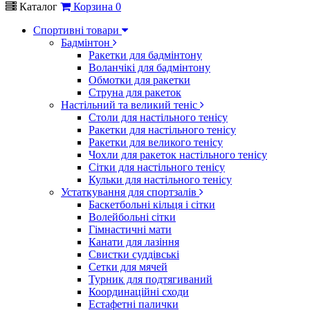
Каталог
Корзина
0
Спортивні товари
Бадмінтон
Ракетки для бадмінтону
Воланчікі для бадмінтону
Обмотки для ракетки
Струна для ракеток
Настільний та великий теніс
Столи для настільного тенісу
Ракетки для настільного тенісу
Ракетки для великого тенісу
Чохли для ракеток настільного тенісу
Сітки для настільного тенісу
Кульки для настільного тенісу
Устаткування для спортзалів
Баскетбольні кільця і сітки
Волейбольні сітки
Гімнастичні мати
Канати для лазіння
Свистки суддівські
Сетки для мячей
Турник для подтягиваний
Координаційні сходи
Естафетні палички