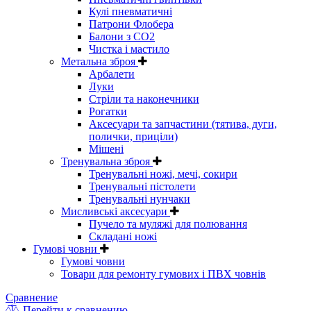
Кулі пневматичні
Патрони Флобера
Балони з CO2
Чистка і мастило
Метальна зброя
Арбалети
Луки
Стріли та наконечники
Рогатки
Аксесуари та запчастини (тятива, дуги,
полички, приціли)
Мішені
Тренувальна зброя
Тренувальні ножі, мечі, сокири
Тренувальні пістолети
Тренувальні нунчаки
Мисливські аксесуари
Пучело та муляжі для полювання
Складані ножі
Гумові човни
Гумові човни
Товари для ремонту гумових і ПВХ човнів
Сравнение
Перейти к сравнению