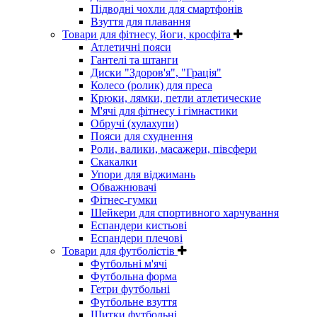
Підводні чохли для смартфонів
Взуття для плавання
Товари для фітнесу, йоги, кросфіта
Атлетичні пояси
Гантелі та штанги
Диски "Здоров'я", "Грація"
Колесо (ролик) для преса
Крюки, лямки, петли атлетические
М'ячі для фітнесу і гімнастики
Обручі (хулахупи)
Пояси для схуднення
Роли, валики, масажери, півсфери
Скакалки
Упори для віджимань
Обважнювачі
Фітнес-гумки
Шейкери для спортивного харчування
Еспандери кистьові
Еспандери плечові
Товари для футболістів
Футбольні м'ячі
Футбольна форма
Гетри футбольні
Футбольне взуття
Щитки футбольні