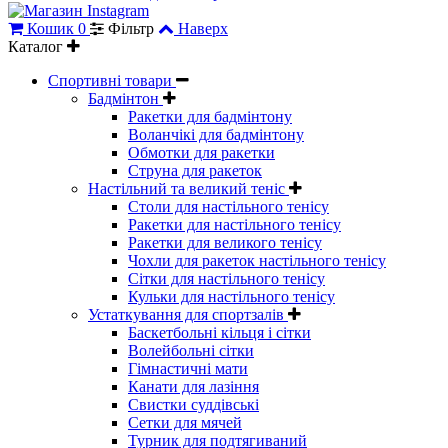
Кошик
0
Фільтр
Наверх
Каталог
Спортивні товари
Бадмінтон
Ракетки для бадмінтону
Воланчікі для бадмінтону
Обмотки для ракетки
Струна для ракеток
Настільний та великий теніс
Столи для настільного тенісу
Ракетки для настільного тенісу
Ракетки для великого тенісу
Чохли для ракеток настільного тенісу
Сітки для настільного тенісу
Кульки для настільного тенісу
Устаткування для спортзалів
Баскетбольні кільця і сітки
Волейбольні сітки
Гімнастичні мати
Канати для лазіння
Свистки суддівські
Сетки для мячей
Турник для подтягиваний