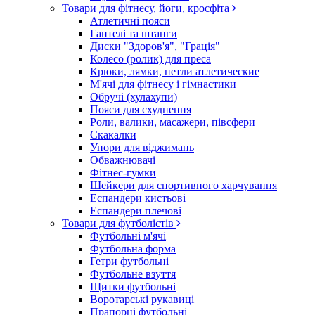
Товари для фітнесу, йоги, кросфіта
Атлетичні пояси
Гантелі та штанги
Диски "Здоров'я", "Грація"
Колесо (ролик) для преса
Крюки, лямки, петли атлетические
М'ячі для фітнесу і гімнастики
Обручі (хулахупи)
Пояси для схуднення
Роли, валики, масажери, півсфери
Скакалки
Упори для віджимань
Обважнювачі
Фітнес-гумки
Шейкери для спортивного харчування
Еспандери кистьові
Еспандери плечові
Товари для футболістів
Футбольні м'ячі
Футбольна форма
Гетри футбольні
Футбольне взуття
Щитки футбольні
Воротарські рукавиці
Прапорці футбольні