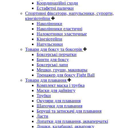
Координаційні сходи
Естафетні палички
Спортивні фіксатори, напульсники, супорти,
кінезіотейпи
Наколінники
Наколінники еластичні
Налокотники эластичные
Кінезіотейпи
Напульсники
Товари для боксу та боксерів
Боксерські перчатки
Бинти для боксу
Боксерські лапи
Мешки, груши, макивары
Тренажер для боксу Fight Ball
Товари для плавання
Комплект маска і трубка
Маски для дайвінгу
Трубки
Окуляри для плавання
Шапочки для плавания
Беруші та затискачі для плавання
Ласти
Лопатки для плавання, акваперчаткі
Дошки, калабашкі, аквапоясу