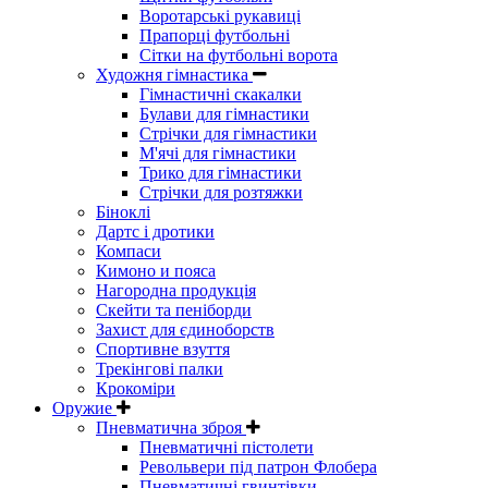
Воротарські рукавиці
Прапорці футбольні
Сітки на футбольні ворота
Художня гімнастика
Гімнастичні скакалки
Булави для гімнастики
Стрічки для гімнастики
М'ячі для гімнастики
Трико для гімнастики
Стрічки для розтяжки
Біноклі
Дартс і дротики
Компаси
Кимоно и пояса
Нагородна продукція
Скейти та пеніборди
Захист для єдиноборств
Спортивне взуття
Трекінгові палки
Крокоміри
Оружие
Пневматична зброя
Пневматичні пістолети
Револьвери під патрон Флобера
Пневматичні гвинтівки