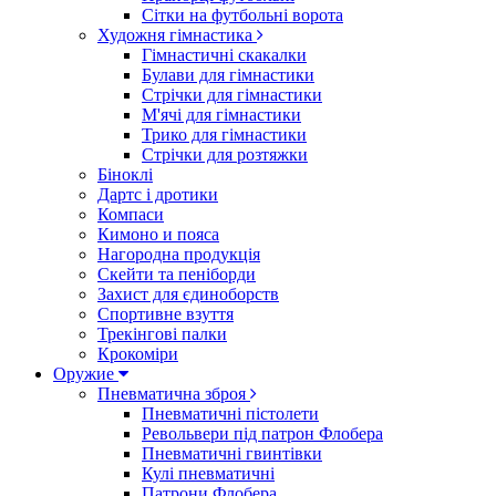
Сітки на футбольні ворота
Художня гімнастика
Гімнастичні скакалки
Булави для гімнастики
Стрічки для гімнастики
М'ячі для гімнастики
Трико для гімнастики
Стрічки для розтяжки
Біноклі
Дартс і дротики
Компаси
Кимоно и пояса
Нагородна продукція
Скейти та пеніборди
Захист для єдиноборств
Спортивне взуття
Трекінгові палки
Крокоміри
Оружие
Пневматична зброя
Пневматичні пістолети
Револьвери під патрон Флобера
Пневматичні гвинтівки
Кулі пневматичні
Патрони Флобера