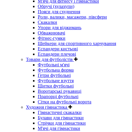
М'ячі для фітнесу і гімнастики
Обручі (хулахупи)
Пояси для схуднення
Роли, валики, масажери, півсфери
Скакалки
Упори для віджимань
Обважнювачі
Фітнес-гумки
Шейкери для спортивного харчування
Еспандери кистьові
Еспандери плечові
Товари для футболістів
Футбольні м'ячі
Футбольна форма
Гетри футбольні
Футбольне взуття
Щитки футбольні
Воротарські рукавиці
Прапорці футбольні
Сітки на футбольні ворота
Художня гімнастика
Гімнастичні скакалки
Булави для гімнастики
Стрічки для гімнастики
М'ячі для гімнастики