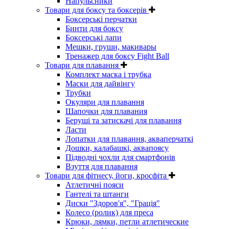
Напульсники
Товари для боксу та боксерів
Боксерські перчатки
Бинти для боксу
Боксерські лапи
Мешки, груши, макивары
Тренажер для боксу Fight Ball
Товари для плавання
Комплект маска і трубка
Маски для дайвінгу
Трубки
Окуляри для плавання
Шапочки для плавания
Беруші та затискачі для плавання
Ласти
Лопатки для плавання, акваперчаткі
Дошки, калабашкі, аквапоясу
Підводні чохли для смартфонів
Взуття для плавання
Товари для фітнесу, йоги, кросфіта
Атлетичні пояси
Гантелі та штанги
Диски "Здоров'я", "Грація"
Колесо (ролик) для преса
Крюки, лямки, петли атлетические