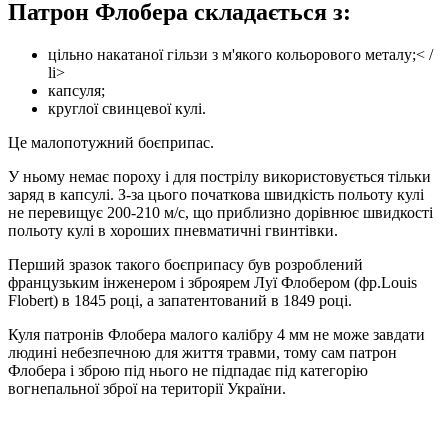
Патрон Флобера складається з:
цільно накатаної гільзи з м'якого кольорового металу;< /
li>
капсуля;
круглої свинцевої кулі.
Це малопотужний боєприпас.
У ньому немає пороху і для пострілу використовується тільки
заряд в капсулі. З-за цього початкова швидкість польоту кулі
не перевищує 200-210 м/с, що приблизно дорівнює швидкості
польоту кулі в хороших пневматичні гвинтівки.
Перший зразок такого боєприпасу був розроблений
французьким інженером і зброярем Луї Флобером (фр.Louis
Flobert) в 1845 році, а запатентований в 1849 році.
Куля патронів Флобера малого калібру 4 мм не може завдати
людині небезпечною для життя травми, тому сам патрон
Флобера і зброю під нього не підпадає під категорію
вогнепальної зброї на території України.