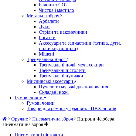
Балони з CO2
Чистка і мастило
Метальна зброя
Арбалети
Луки
Стріли та наконечники
Рогатки
Аксесуари та запчастини (тятива, дуги,
полички, приціли)
Мішені
Тренувальна зброя
Тренувальні ножі, мечі, сокири
Тренувальні пістолети
Тренувальні нунчаки
Мисливські аксесуари
Пучело та муляжі для полювання
Складані ножі
Гумові човни
Гумові човни
Товари для ремонту гумових і ПВХ човнів
Оружие
Пневматична зброя
Патрони Флобера
Пневматична зброя
Пневматичні пістолети