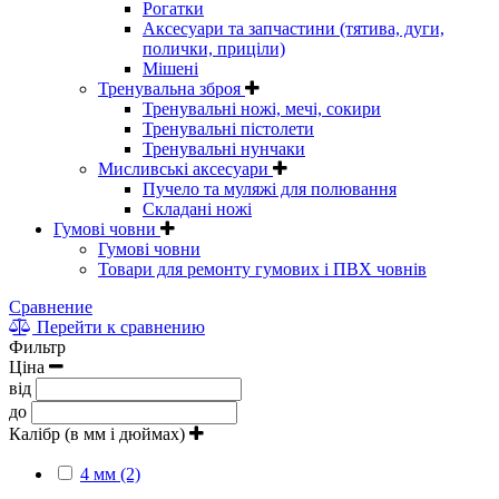
Рогатки
Аксесуари та запчастини (тятива, дуги,
полички, приціли)
Мішені
Тренувальна зброя
Тренувальні ножі, мечі, сокири
Тренувальні пістолети
Тренувальні нунчаки
Мисливські аксесуари
Пучело та муляжі для полювання
Складані ножі
Гумові човни
Гумові човни
Товари для ремонту гумових і ПВХ човнів
Сравнение
Перейти к сравнению
Фильтр
Ціна
від
до
Калібр (в мм і дюймах)
4 мм (2)