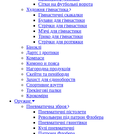
Сітки на футбольні ворота
Художня гімнастика
Гімнастичні скакалки
Булави для гімнастики
Стрічки для гімнастики
М'ячі для гімнастики
Трико для гімнастики
Стрічки для розтяжки
Біноклі
Дартс і дротики
Компаси
Кимоно и пояса
Нагородна продукція
Скейти та пеніборди
Захист для єдиноборств
Спортивне взуття
Трекінгові палки
Крокоміри
Оружие
Пневматична зброя
Пневматичні пістолети
Револьвери під патрон Флобера
Пневматичні гвинтівки
Кулі пневматичні
Патрони Флобера