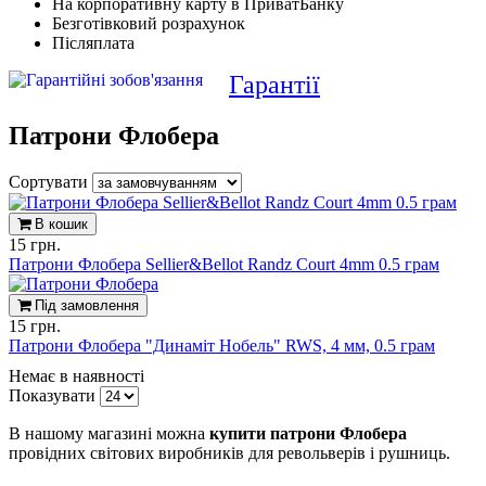
На корпоративну карту в ПриватБанку
Безготівковий розрахунок
Післяплата
Гарантії
Патрони Флобера
Сортувати
В кошик
15 грн.
Патрони Флобера Sellier&Bellot Randz Court 4mm 0.5 грам
Під замовлення
15 грн.
Патрони Флобера "Динаміт Нобель" RWS, 4 мм, 0.5 грам
Немає в наявності
Показувати
В нашому магазині можна
купити патрони Флобера
провідних світових виробників для револьверів і рушниць.