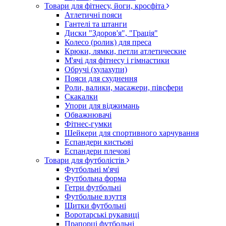
Товари для фітнесу, йоги, кросфіта
Атлетичні пояси
Гантелі та штанги
Диски "Здоров'я", "Грація"
Колесо (ролик) для преса
Крюки, лямки, петли атлетические
М'ячі для фітнесу і гімнастики
Обручі (хулахупи)
Пояси для схуднення
Роли, валики, масажери, півсфери
Скакалки
Упори для віджимань
Обважнювачі
Фітнес-гумки
Шейкери для спортивного харчування
Еспандери кистьові
Еспандери плечові
Товари для футболістів
Футбольні м'ячі
Футбольна форма
Гетри футбольні
Футбольне взуття
Щитки футбольні
Воротарські рукавиці
Прапорці футбольні