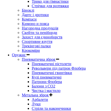
Трико для гімнастики
Стрічки для розтяжки
Біноклі
Дартс і дротики
Компаси
Кимоно и пояса
Нагородна продукція
Скейти та пеніборди
Захист для єдиноборств
Спортивне взуття
Трекінгові палки
Крокоміри
Оружие
Пневматична зброя
Пневматичні пістолети
Револьвери під патрон Флобера
Пневматичні гвинтівки
Кулі пневматичні
Патрони Флобера
Балони з CO2
Чистка і мастило
Метальна зброя
Арбалети
Луки
Стріли та наконечники