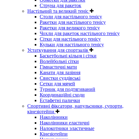
Струна для ракеток
Настільний та великий теніс
Столи для настільного тенісу
Ракетки для настільного тенісу
Ракетки для великого тенісу
Чохли для ракеток настільного тенісу
Сітки для настільного тенісу
Кульки для настільного тенісу
Устаткування для спортзалів
Баскетбольні кільця і сітки
Волейбольні сітки
Гімнастичні мати
Канати для лазіння
Свистки суддівські
Сетки для мячей
Турник для подтягиваний
Координаційні сходи
Естафетні палички
Спортивні фіксатори, напульсники, супорти,
кінезіотейпи
Наколінники
Наколінники еластичні
Налокотники эластичные
Кінезіотейпи