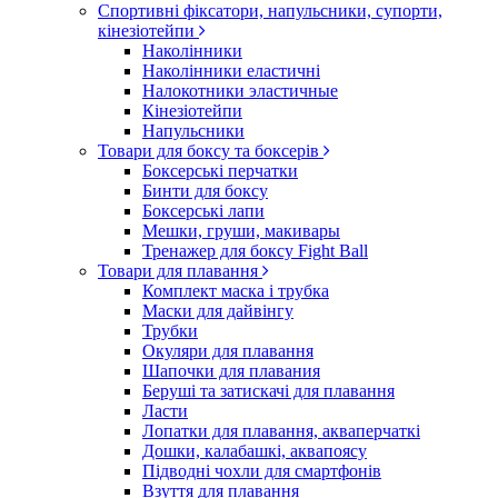
Спортивні фіксатори, напульсники, супорти,
кінезіотейпи
Наколінники
Наколінники еластичні
Налокотники эластичные
Кінезіотейпи
Напульсники
Товари для боксу та боксерів
Боксерські перчатки
Бинти для боксу
Боксерські лапи
Мешки, груши, макивары
Тренажер для боксу Fight Ball
Товари для плавання
Комплект маска і трубка
Маски для дайвінгу
Трубки
Окуляри для плавання
Шапочки для плавания
Беруші та затискачі для плавання
Ласти
Лопатки для плавання, акваперчаткі
Дошки, калабашкі, аквапоясу
Підводні чохли для смартфонів
Взуття для плавання