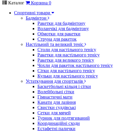
Каталог
Корзина
0
Спортивні товари
Бадмінтон
Ракетки для бадмінтону
Воланчікі для бадмінтону
Обмотки для ракетки
Струна для ракеток
Настільний та великий теніс
Столи для настільного тенісу
Ракетки для настільного тенісу
Ракетки для великого тенісу
Чохли для ракеток настільного тенісу
Сітки для настільного тенісу
Кульки для настільного тенісу
Устаткування для спортзалів
Баскетбольні кільця і сітки
Волейбольні сітки
Гімнастичні мати
Канати для лазіння
Свистки суддівські
Сетки для мячей
Турник для подтягиваний
Координаційні сходи
Естафетні палички