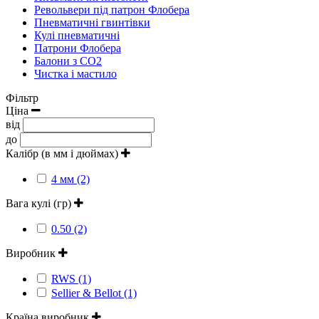
Револьвери під патрон Флобера
Пневматичні гвинтівки
Кулі пневматичні
Патрони Флобера
Балони з CO2
Чистка і мастило
Фільтр
Ціна
від
до
Калібр (в мм і дюймах)
4 мм (2)
Вага кулі (гр)
0.50 (2)
Виробник
RWS (1)
Sellier & Bellot (1)
Країна виробник