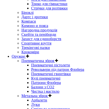
Трико для гімнастики
Стрічки для розтяжки
Біноклі
Дартс і дротики
Компаси
Кимоно и пояса
Нагородна продукція
Скейти та пеніборди
Захист для єдиноборств
Спортивне взуття
Трекінгові палки
Крокоміри
Оружие
Пневматична зброя
Пневматичні пістолети
Револьвери під патрон Флобера
Пневматичні гвинтівки
Кулі пневматичні
Патрони Флобера
Балони з CO2
Чистка і мастило
Метальна зброя
Арбалети
Луки
Стріли та наконечники