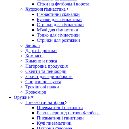
Сітки на футбольні ворота
Художня гімнастика
Гімнастичні скакалки
Булави для гімнастики
Стрічки для гімнастики
М'ячі для гімнастики
Трико для гімнастики
Стрічки для розтяжки
Біноклі
Дартс і дротики
Компаси
Кимоно и пояса
Нагородна продукція
Скейти та пеніборди
Захист для єдиноборств
Спортивне взуття
Трекінгові палки
Крокоміри
Оружие
Пневматична зброя
Пневматичні пістолети
Револьвери під патрон Флобера
Пневматичні гвинтівки
Кулі пневматичні
Патрони Флобера