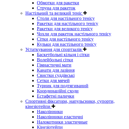
Обмотки для ракетки
Струна для ракеток
Настільний та великий теніс
Столи для настільного тенісу
Ракетки для настільного тенісу
Ракетки для великого тенісу
Чохли для ракеток настільного тенісу
Сітки для настільного тенісу
Кульки для настільного тенісу
Устаткування для спортзалів
Баскетбольні кільця і сітки
Волейбольні сітки
Гімнастичні мати
Канати для лазіння
Свистки суддівські
Сетки для мячей
Турник для подтягиваний
Координаційні сходи
Естафетні палички
Спортивні фіксатори, напульсники, супорти,
кінезіотейпи
Наколінники
Наколінники еластичні
Налокотники эластичные
Кінезіотейпи