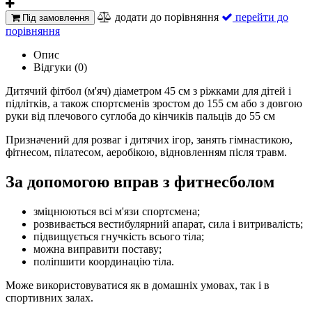
додати до порівняння
перейти до
Під замовлення
порівняння
Опис
Відгуки (0)
Дитячий фітбол (м'яч) діаметром 45 см з ріжками для дітей і
підлітків, а також спортсменів зростом до 155 см або з довгою
руки від плечового суглоба до кінчиків пальців до 55 см
Призначений для розваг і дитячих ігор, занять гімнастикою,
фітнесом, пілатесом, аеробікою, відновленням після травм.
За допомогою вправ з фитнесболом
зміцнюються всі м'язи спортсмена;
розвивається вестибулярний апарат, сила і витривалість;
підвищується гнучкість всього тіла;
можна виправити поставу;
поліпшити координацію тіла.
Може використовуватися як в домашніх умовах, так і в
спортивних залах.