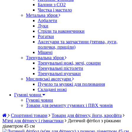
Балони з CO2
Чистка і мастило
Метальна зброя
Арбалети
Луки
Стріли та наконечники
Рогатки
Аксесуари та запчастини (тятива, дуги,
полички, приціли)
Мішені
Тренувальна зброя
Тренувальні ножі, мечі, сокири
Тренувальні пістолети
Тренувальні нунчаки
Мисливські аксесуари
Пучело та муляжі для полювання
Складані ножі
Гумові човни
Гумові човни
Товари для ремонту гумових і ПВХ човнів
Спортивні товари
Товари для фітнесу, йоги, кросфіта
М'ячі для фітнесу і гімнастики
Дитячий фітбол з ріжками
діаметром 45 см