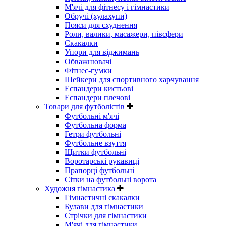
М'ячі для фітнесу і гімнастики
Обручі (хулахупи)
Пояси для схуднення
Роли, валики, масажери, півсфери
Скакалки
Упори для віджимань
Обважнювачі
Фітнес-гумки
Шейкери для спортивного харчування
Еспандери кистьові
Еспандери плечові
Товари для футболістів
Футбольні м'ячі
Футбольна форма
Гетри футбольні
Футбольне взуття
Щитки футбольні
Воротарські рукавиці
Прапорці футбольні
Сітки на футбольні ворота
Художня гімнастика
Гімнастичні скакалки
Булави для гімнастики
Стрічки для гімнастики
М'ячі для гімнастики