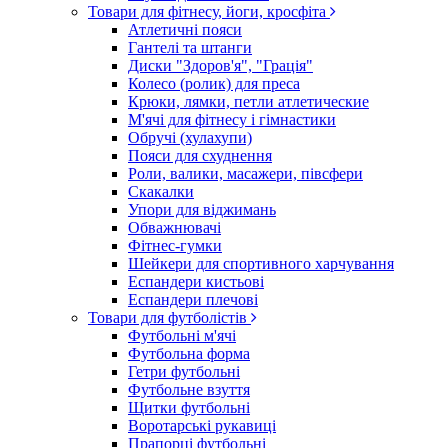
Товари для фітнесу, йоги, кросфіта
Атлетичні пояси
Гантелі та штанги
Диски "Здоров'я", "Грація"
Колесо (ролик) для преса
Крюки, лямки, петли атлетические
М'ячі для фітнесу і гімнастики
Обручі (хулахупи)
Пояси для схуднення
Роли, валики, масажери, півсфери
Скакалки
Упори для віджимань
Обважнювачі
Фітнес-гумки
Шейкери для спортивного харчування
Еспандери кистьові
Еспандери плечові
Товари для футболістів
Футбольні м'ячі
Футбольна форма
Гетри футбольні
Футбольне взуття
Щитки футбольні
Воротарські рукавиці
Прапорці футбольні