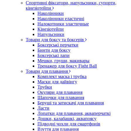
Спортивні фіксатори, напульсники, супорти,
кінезіотейпи
Наколінники
Наколінники еластичні
Налокотники эластичные
Кінезіотейпи
Напульсники
Товари для боксу та боксерів
Боксерські перчатки
Бинти для боксу
Боксерські лапи
Мешки, груши, макивары
Тренажер для боксу Fight Ball
Товари для плавання
Комплект маска і трубка
Маски для дайвінгу
Трубки
Окуляри для плавання
Шапочки для плавания
Беруші та затискачі для плавання
Ласти
Лопатки для плавання, акваперчаткі
Дошки, калабашкі, аквапоясу
Підводні чохли для смартфонів
Взуття для плавання