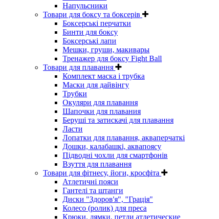
Напульсники
Товари для боксу та боксерів
Боксерські перчатки
Бинти для боксу
Боксерські лапи
Мешки, груши, макивары
Тренажер для боксу Fight Ball
Товари для плавання
Комплект маска і трубка
Маски для дайвінгу
Трубки
Окуляри для плавання
Шапочки для плавания
Беруші та затискачі для плавання
Ласти
Лопатки для плавання, акваперчаткі
Дошки, калабашкі, аквапоясу
Підводні чохли для смартфонів
Взуття для плавання
Товари для фітнесу, йоги, кросфіта
Атлетичні пояси
Гантелі та штанги
Диски "Здоров'я", "Грація"
Колесо (ролик) для преса
Крюки, лямки, петли атлетические