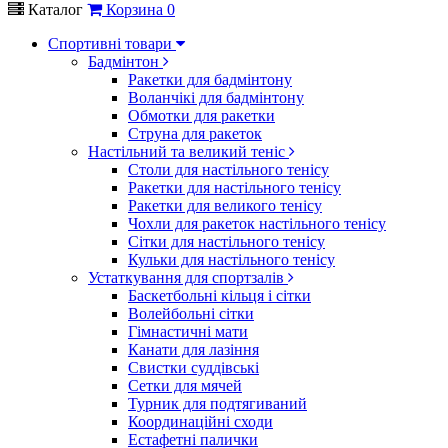
Каталог
Корзина
0
Спортивні товари
Бадмінтон
Ракетки для бадмінтону
Воланчікі для бадмінтону
Обмотки для ракетки
Струна для ракеток
Настільний та великий теніс
Столи для настільного тенісу
Ракетки для настільного тенісу
Ракетки для великого тенісу
Чохли для ракеток настільного тенісу
Сітки для настільного тенісу
Кульки для настільного тенісу
Устаткування для спортзалів
Баскетбольні кільця і сітки
Волейбольні сітки
Гімнастичні мати
Канати для лазіння
Свистки суддівські
Сетки для мячей
Турник для подтягиваний
Координаційні сходи
Естафетні палички