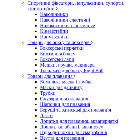
Спортивні фіксатори, напульсники, супорти,
кінезіотейпи
Наколінники
Наколінники еластичні
Налокотники эластичные
Кінезіотейпи
Напульсники
Товари для боксу та боксерів
Боксерські перчатки
Бинти для боксу
Боксерські лапи
Мешки, груши, макивары
Тренажер для боксу Fight Ball
Товари для плавання
Комплект маска і трубка
Маски для дайвінгу
Трубки
Окуляри для плавання
Шапочки для плавания
Беруші та затискачі для плавання
Ласти
Лопатки для плавання, акваперчаткі
Дошки, калабашкі, аквапоясу
Підводні чохли для смартфонів
Взуття для плавання