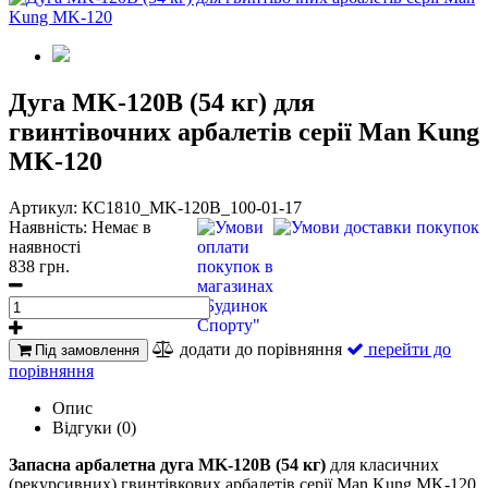
Дуга MK-120B (54 кг) для
гвинтівочних арбалетів серії Man Kung
MK-120
Артикул:
КС1810_MK-120B_100-01-17
Наявність:
Немає в
наявності
838 грн.
додати до порівняння
перейти до
Під замовлення
порівняння
Опис
Відгуки (0)
Запасна арбалетна дуга MK-120B (54 кг)
для класичних
(рекурсивних) гвинтівкових арбалетів серії Man Kung MK-120