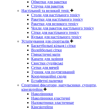
Обмотки для ракетки
Струна для ракеток
Настільний та великий теніс
Столи для настільного тенісу
Ракетки для настільного тенісу
Ракетки для великого тенісу
Чохли для ракеток настільного тенісу
Сітки для настільного тенісу
Кульки для настільного тенісу
Устаткування для спортзалів
Баскетбольні кільця і сітки
Волейбольні сітки
Гімнастичні мати
Канати для лазіння
Свистки суддівські
Сетки для мячей
Турник для подтягиваний
Координаційні сходи
Естафетні палички
Спортивні фіксатори, напульсники, супорти,
кінезіотейпи
Наколінники
Наколінники еластичні
Налокотники эластичные
Кінезіотейпи