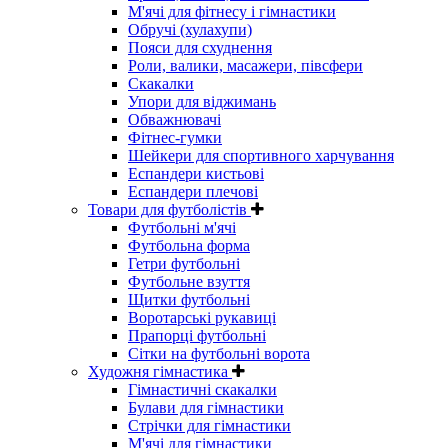
М'ячі для фітнесу і гімнастики
Обручі (хулахупи)
Пояси для схуднення
Роли, валики, масажери, півсфери
Скакалки
Упори для віджимань
Обважнювачі
Фітнес-гумки
Шейкери для спортивного харчування
Еспандери кистьові
Еспандери плечові
Товари для футболістів
Футбольні м'ячі
Футбольна форма
Гетри футбольні
Футбольне взуття
Щитки футбольні
Воротарські рукавиці
Прапорці футбольні
Сітки на футбольні ворота
Художня гімнастика
Гімнастичні скакалки
Булави для гімнастики
Стрічки для гімнастики
М'ячі для гімнастики