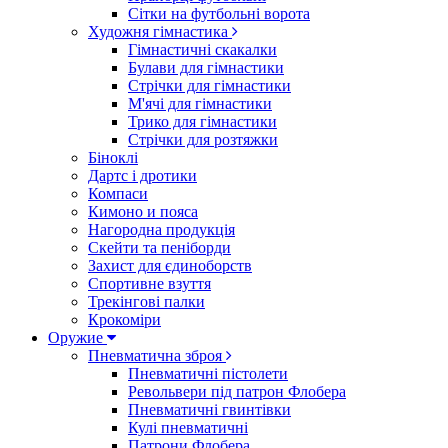
Сітки на футбольні ворота
Художня гімнастика
Гімнастичні скакалки
Булави для гімнастики
Стрічки для гімнастики
М'ячі для гімнастики
Трико для гімнастики
Стрічки для розтяжки
Біноклі
Дартс і дротики
Компаси
Кимоно и пояса
Нагородна продукція
Скейти та пеніборди
Захист для єдиноборств
Спортивне взуття
Трекінгові палки
Крокоміри
Оружие
Пневматична зброя
Пневматичні пістолети
Револьвери під патрон Флобера
Пневматичні гвинтівки
Кулі пневматичні
Патрони Флобера