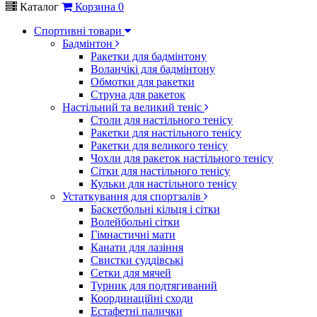
Каталог
Корзина
0
Спортивні товари
Бадмінтон
Ракетки для бадмінтону
Воланчікі для бадмінтону
Обмотки для ракетки
Струна для ракеток
Настільний та великий теніс
Столи для настільного тенісу
Ракетки для настільного тенісу
Ракетки для великого тенісу
Чохли для ракеток настільного тенісу
Сітки для настільного тенісу
Кульки для настільного тенісу
Устаткування для спортзалів
Баскетбольні кільця і сітки
Волейбольні сітки
Гімнастичні мати
Канати для лазіння
Свистки суддівські
Сетки для мячей
Турник для подтягиваний
Координаційні сходи
Естафетні палички