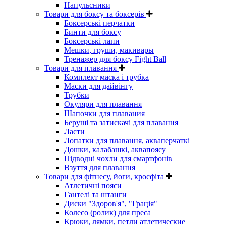
Напульсники
Товари для боксу та боксерів
Боксерські перчатки
Бинти для боксу
Боксерські лапи
Мешки, груши, макивары
Тренажер для боксу Fight Ball
Товари для плавання
Комплект маска і трубка
Маски для дайвінгу
Трубки
Окуляри для плавання
Шапочки для плавания
Беруші та затискачі для плавання
Ласти
Лопатки для плавання, акваперчаткі
Дошки, калабашкі, аквапоясу
Підводні чохли для смартфонів
Взуття для плавання
Товари для фітнесу, йоги, кросфіта
Атлетичні пояси
Гантелі та штанги
Диски "Здоров'я", "Грація"
Колесо (ролик) для преса
Крюки, лямки, петли атлетические