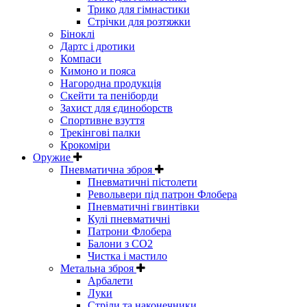
Трико для гімнастики
Стрічки для розтяжки
Біноклі
Дартс і дротики
Компаси
Кимоно и пояса
Нагородна продукція
Скейти та пеніборди
Захист для єдиноборств
Спортивне взуття
Трекінгові палки
Крокоміри
Оружие
Пневматична зброя
Пневматичні пістолети
Револьвери під патрон Флобера
Пневматичні гвинтівки
Кулі пневматичні
Патрони Флобера
Балони з CO2
Чистка і мастило
Метальна зброя
Арбалети
Луки
Стріли та наконечники