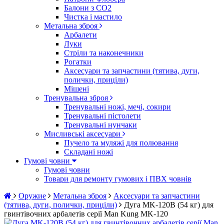
Балони з CO2
Чистка і мастило
Метальна зброя
Арбалети
Луки
Стріли та наконечники
Рогатки
Аксесуари та запчастини (тятива, дуги,
полички, приціли)
Мішені
Тренувальна зброя
Тренувальні ножі, мечі, сокири
Тренувальні пістолети
Тренувальні нунчаки
Мисливські аксесуари
Пучело та муляжі для полювання
Складані ножі
Гумові човни
Гумові човни
Товари для ремонту гумових і ПВХ човнів
Оружие
Метальна зброя
Аксесуари та запчастини
(тятива, дуги, полички, приціли)
Дуга MK-120B (54 кг) для
гвинтівочних арбалетів серії Man Kung MK-120