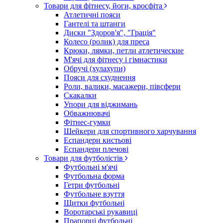
Товари для фітнесу, йоги, кросфіта
Атлетичні пояси
Гантелі та штанги
Диски "Здоров'я", "Грація"
Колесо (ролик) для преса
Крюки, лямки, петли атлетические
М'ячі для фітнесу і гімнастики
Обручі (хулахупи)
Пояси для схуднення
Роли, валики, масажери, півсфери
Скакалки
Упори для віджимань
Обважнювачі
Фітнес-гумки
Шейкери для спортивного харчування
Еспандери кистьові
Еспандери плечові
Товари для футболістів
Футбольні м'ячі
Футбольна форма
Гетри футбольні
Футбольне взуття
Щитки футбольні
Воротарські рукавиці
Прапорці футбольні