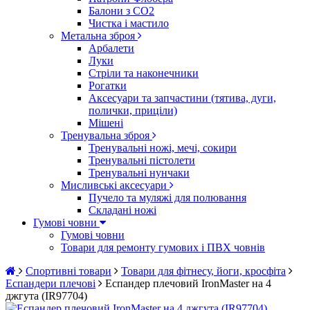
Балони з CO2
Чистка і мастило
Метальна зброя
Арбалети
Луки
Стріли та наконечники
Рогатки
Аксесуари та запчастини (тятива, дуги,
полички, приціли)
Мішені
Тренувальна зброя
Тренувальні ножі, мечі, сокири
Тренувальні пістолети
Тренувальні нунчаки
Мисливські аксесуари
Пучело та муляжі для полювання
Складані ножі
Гумові човни
Гумові човни
Товари для ремонту гумових і ПВХ човнів
Спортивні товари
Товари для фітнесу, йоги, кросфіта
Еспандери плечові
Еспандер плечовий IronMaster на 4
джгута (IR97704)