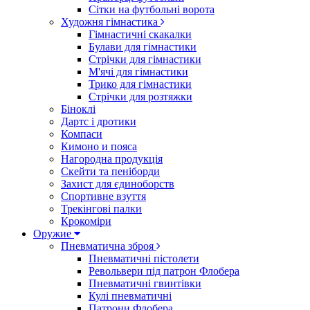
Сітки на футбольні ворота
Художня гімнастика
Гімнастичні скакалки
Булави для гімнастики
Стрічки для гімнастики
М'ячі для гімнастики
Трико для гімнастики
Стрічки для розтяжки
Біноклі
Дартс і дротики
Компаси
Кимоно и пояса
Нагородна продукція
Скейти та пеніборди
Захист для єдиноборств
Спортивне взуття
Трекінгові палки
Крокоміри
Оружие
Пневматична зброя
Пневматичні пістолети
Револьвери під патрон Флобера
Пневматичні гвинтівки
Кулі пневматичні
Патрони Флобера