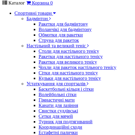
Каталог
Корзина
0
Спортивні товари
Бадмінтон
Ракетки для бадмінтону
Воланчікі для бадмінтону
Обмотки для ракетки
Струна для ракеток
Настільний та великий теніс
Столи для настільного тенісу
Ракетки для настільного тенісу
Ракетки для великого тенісу
Чохли для ракеток настільного тенісу
Сітки для настільного тенісу
Кульки для настільного тенісу
Устаткування для спортзалів
Баскетбольні кільця і сітки
Волейбольні сітки
Гімнастичні мати
Канати для лазіння
Свистки суддівські
Сетки для мячей
Турник для подтягиваний
Координаційні сходи
Естафетні палички