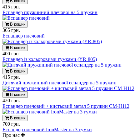
В кошик
415 грн.
Еспандер пружинний плечової на 5 пружин
В кошик
365 грн.
Еспандер плечовий
В кошик
400 грн.
Еспандер із кольоровими гумками (YR-805)
В кошик
415 грн.
Дитячий пружинний плечової еспандер на 5 пружин
В кошик
420 грн.
Еспандер плечовий + кистьовий метал 5 пружин CM-H112
В кошик
700 грн.
Еспандер плечовий IronMaster на 3 гумки
Про нас