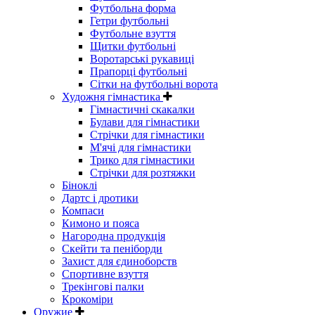
Футбольна форма
Гетри футбольні
Футбольне взуття
Щитки футбольні
Воротарські рукавиці
Прапорці футбольні
Сітки на футбольні ворота
Художня гімнастика
Гімнастичні скакалки
Булави для гімнастики
Стрічки для гімнастики
М'ячі для гімнастики
Трико для гімнастики
Стрічки для розтяжки
Біноклі
Дартс і дротики
Компаси
Кимоно и пояса
Нагородна продукція
Скейти та пеніборди
Захист для єдиноборств
Спортивне взуття
Трекінгові палки
Крокоміри
Оружие