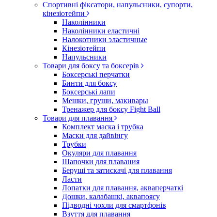
Спортивні фіксатори, напульсники, супорти,
кінезіотейпи
Наколінники
Наколінники еластичні
Налокотники эластичные
Кінезіотейпи
Напульсники
Товари для боксу та боксерів
Боксерські перчатки
Бинти для боксу
Боксерські лапи
Мешки, груши, макивары
Тренажер для боксу Fight Ball
Товари для плавання
Комплект маска і трубка
Маски для дайвінгу
Трубки
Окуляри для плавання
Шапочки для плавания
Беруші та затискачі для плавання
Ласти
Лопатки для плавання, акваперчаткі
Дошки, калабашкі, аквапоясу
Підводні чохли для смартфонів
Взуття для плавання