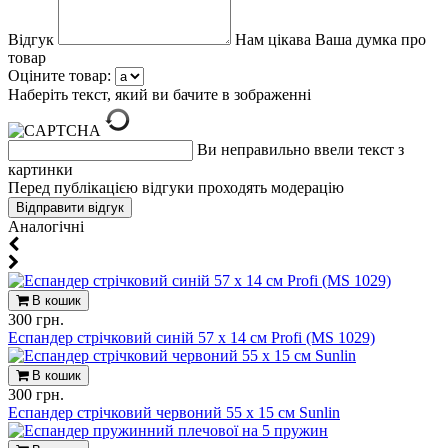
Відгук
Нам цікава Ваша думка про
товар
Оціните товар:
Наберіть текст, який ви бачите в зображенні
Ви неправильно ввели текст з
картинки
Перед публікацією відгуки проходять модерацію
Aналогічні
В кошик
300 грн.
Еспандер стрічковий синій 57 х 14 см Profi (MS 1029)
В кошик
300 грн.
Еспандер стрічковий червоний 55 х 15 см Sunlin