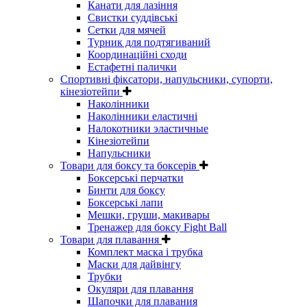
Канати для лазіння
Свистки суддівські
Сетки для мячей
Турник для подтягиваний
Координаційні сходи
Естафетні палички
Спортивні фіксатори, напульсники, супорти,
кінезіотейпи
Наколінники
Наколінники еластичні
Налокотники эластичные
Кінезіотейпи
Напульсники
Товари для боксу та боксерів
Боксерські перчатки
Бинти для боксу
Боксерські лапи
Мешки, груши, макивары
Тренажер для боксу Fight Ball
Товари для плавання
Комплект маска і трубка
Маски для дайвінгу
Трубки
Окуляри для плавання
Шапочки для плавания