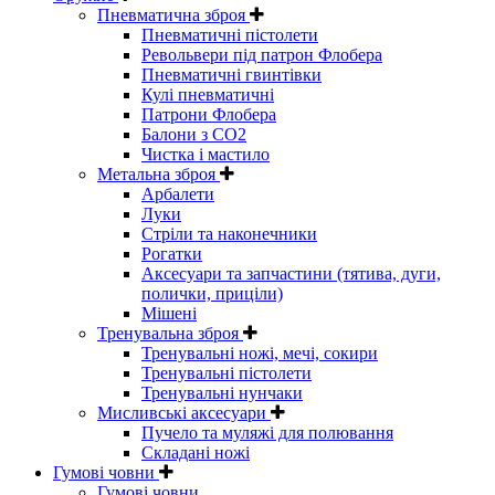
Пневматична зброя
Пневматичні пістолети
Револьвери під патрон Флобера
Пневматичні гвинтівки
Кулі пневматичні
Патрони Флобера
Балони з CO2
Чистка і мастило
Метальна зброя
Арбалети
Луки
Стріли та наконечники
Рогатки
Аксесуари та запчастини (тятива, дуги,
полички, приціли)
Мішені
Тренувальна зброя
Тренувальні ножі, мечі, сокири
Тренувальні пістолети
Тренувальні нунчаки
Мисливські аксесуари
Пучело та муляжі для полювання
Складані ножі
Гумові човни
Гумові човни