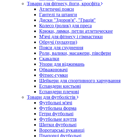
Товари для фітнесу, йоги, кросфіта
Атлетичні пояси
Гантелі та штанги
Диски "Здоров'я", "Грація"
Колесо (ролик) для преса
Крюки, лямки, петли атлетические
М'ячі для фітнесу і гімнастики
Обручі (хулахупи)
Пояси для схуднення
Роли, валики, масажери, півсфери
Скакалки
Упори для віджимань
Обважнювачі
Фітнес-гумки
Шейкери для спортивного харчування
Еспандери кистьові
Еспандери плечові
Товари для футболістів
Футбольні м'ячі
Футбольна форма
Гетри футбольні
Футбольне взуття
Щитки футбольні
Воротарські рукавиці
Прапорці футбольні