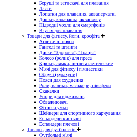
Беруші та затискачі для плавання
Ласти
Лопатки для плавання, акваперчаткі
Дошки, калабашкі, аквапоясу
Підводні чохли для смартфонів
Взуття для плавання
Товари для фітнесу, йоги, кросфіта
Атлетичні пояси
Гантелі та штанги
Диски "Здоров'я", "Грація"
Колесо (ролик) для преса
Крюки, лямки, петли атлетические
М'ячі для фітнесу і гімнастики
Обручі (хулахупи)
Пояси для схуднення
Роли, валики, масажери, півсфери
Скакалки
Упори для віджимань
Обважнювачі
Фітнес-гумки
Шейкери для спортивного харчування
Еспандери кистьові
Еспандери плечові
Товари для футболістів
Футбольні м'ячі