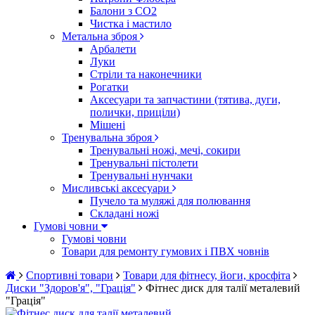
Балони з CO2
Чистка і мастило
Метальна зброя
Арбалети
Луки
Стріли та наконечники
Рогатки
Аксесуари та запчастини (тятива, дуги,
полички, приціли)
Мішені
Тренувальна зброя
Тренувальні ножі, мечі, сокири
Тренувальні пістолети
Тренувальні нунчаки
Мисливські аксесуари
Пучело та муляжі для полювання
Складані ножі
Гумові човни
Гумові човни
Товари для ремонту гумових і ПВХ човнів
Спортивні товари
Товари для фітнесу, йоги, кросфіта
Диски "Здоров'я", "Грація"
Фітнес диск для талії металевий
"Грація"