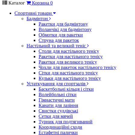
Каталог
Корзина
0
Спортивні товари
Бадмінтон
Ракетки для бадмінтону
Воланчікі для бадмінтону
Обмотки для ракетки
Струна для ракеток
Настільний та великий теніс
Столи для настільного тенісу
Ракетки для настільного тенісу
Ракетки для великого тенісу
Чохли для ракеток настільного тенісу
Сітки для настільного тенісу
Кульки для настільного тенісу
Устаткування для спортзалів
Баскетбольні кільця і сітки
Волейбольні сітки
Гімнастичні мати
Канати для лазіння
Свистки суддівські
Сетки для мячей
Турник для подтягиваний
Координаційні сходи
Естафетні палички