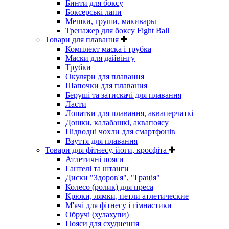
Бинти для боксу
Боксерські лапи
Мешки, груши, макивары
Тренажер для боксу Fight Ball
Товари для плавання
Комплект маска і трубка
Маски для дайвінгу
Трубки
Окуляри для плавання
Шапочки для плавания
Беруші та затискачі для плавання
Ласти
Лопатки для плавання, акваперчаткі
Дошки, калабашкі, аквапоясу
Підводні чохли для смартфонів
Взуття для плавання
Товари для фітнесу, йоги, кросфіта
Атлетичні пояси
Гантелі та штанги
Диски "Здоров'я", "Грація"
Колесо (ролик) для преса
Крюки, лямки, петли атлетические
М'ячі для фітнесу і гімнастики
Обручі (хулахупи)
Пояси для схуднення