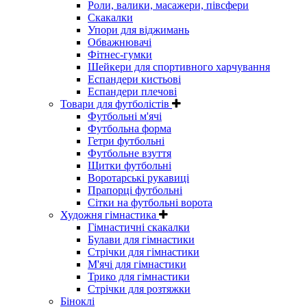
Роли, валики, масажери, півсфери
Скакалки
Упори для віджимань
Обважнювачі
Фітнес-гумки
Шейкери для спортивного харчування
Еспандери кистьові
Еспандери плечові
Товари для футболістів
Футбольні м'ячі
Футбольна форма
Гетри футбольні
Футбольне взуття
Щитки футбольні
Воротарські рукавиці
Прапорці футбольні
Сітки на футбольні ворота
Художня гімнастика
Гімнастичні скакалки
Булави для гімнастики
Стрічки для гімнастики
М'ячі для гімнастики
Трико для гімнастики
Стрічки для розтяжки
Біноклі