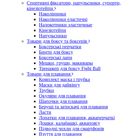
Спортивні фіксатори, напульсники, супорти,
кінезіотейпи
Наколінники
Наколінники еластичні
Налокотники эластичные
Кінезіотейпи
Напульсники
Товари для боксу та боксерів
Боксерські перчатки
Бинти для боксу
Боксерські лапи
Мешки, груши, макивары
Тренажер для боксу Fight Ball
Товари для плавання
Комплект маска і трубка
Маски для дайвінгу
Трубки
Окуляри для плавання
Шапочки для плавания
Беруші та затискачі для плавання
Ласти
Лопатки для плавання, акваперчаткі
Дошки, калабашкі, аквапоясу
Підводні чохли для смартфонів
Взуття для плавання