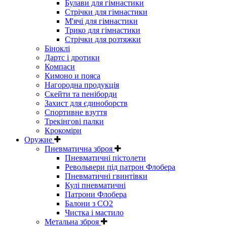
Булави для гімнастики
Стрічки для гімнастики
М'ячі для гімнастики
Трико для гімнастики
Стрічки для розтяжки
Біноклі
Дартс і дротики
Компаси
Кимоно и пояса
Нагородна продукція
Скейти та пеніборди
Захист для єдиноборств
Спортивне взуття
Трекінгові палки
Крокоміри
Оружие
Пневматична зброя
Пневматичні пістолети
Револьвери під патрон Флобера
Пневматичні гвинтівки
Кулі пневматичні
Патрони Флобера
Балони з CO2
Чистка і мастило
Метальна зброя