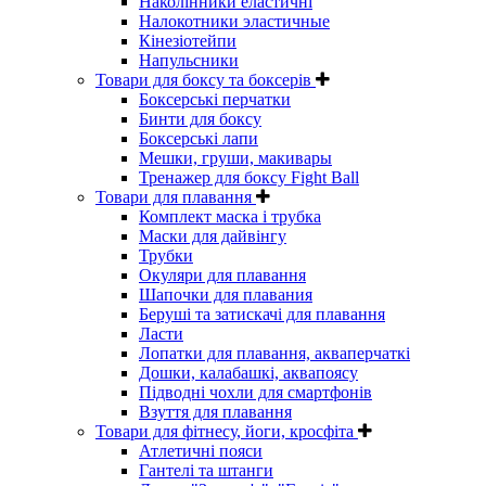
Наколінники еластичні
Налокотники эластичные
Кінезіотейпи
Напульсники
Товари для боксу та боксерів
Боксерські перчатки
Бинти для боксу
Боксерські лапи
Мешки, груши, макивары
Тренажер для боксу Fight Ball
Товари для плавання
Комплект маска і трубка
Маски для дайвінгу
Трубки
Окуляри для плавання
Шапочки для плавания
Беруші та затискачі для плавання
Ласти
Лопатки для плавання, акваперчаткі
Дошки, калабашкі, аквапоясу
Підводні чохли для смартфонів
Взуття для плавання
Товари для фітнесу, йоги, кросфіта
Атлетичні пояси
Гантелі та штанги