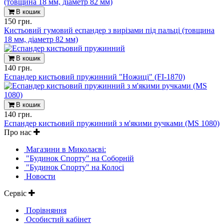
В кошик
150 грн.
Кистьовий гумовий еспандер з вирізами під пальці (товщина
18 мм, діаметр 82 мм)
В кошик
140 грн.
Еспандер кистьовий пружинний "Ножиці" (FI-1870)
В кошик
140 грн.
Еспандер кистьовий пружинний з м'якими ручками (MS 1080)
Про нас
Магазини в Миколаєві:
"Будинок Спорту" на Соборній
"Будинок Спорту" на Колосі
Новости
Сервіс
Порівняння
Особистий кабінет