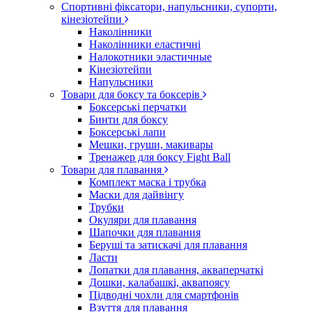
Спортивні фіксатори, напульсники, супорти,
кінезіотейпи
Наколінники
Наколінники еластичні
Налокотники эластичные
Кінезіотейпи
Напульсники
Товари для боксу та боксерів
Боксерські перчатки
Бинти для боксу
Боксерські лапи
Мешки, груши, макивары
Тренажер для боксу Fight Ball
Товари для плавання
Комплект маска і трубка
Маски для дайвінгу
Трубки
Окуляри для плавання
Шапочки для плавания
Беруші та затискачі для плавання
Ласти
Лопатки для плавання, акваперчаткі
Дошки, калабашкі, аквапоясу
Підводні чохли для смартфонів
Взуття для плавання