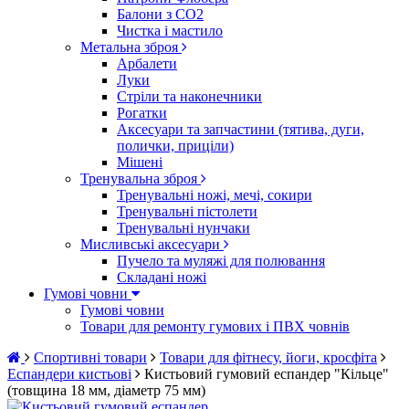
Балони з CO2
Чистка і мастило
Метальна зброя
Арбалети
Луки
Стріли та наконечники
Рогатки
Аксесуари та запчастини (тятива, дуги,
полички, приціли)
Мішені
Тренувальна зброя
Тренувальні ножі, мечі, сокири
Тренувальні пістолети
Тренувальні нунчаки
Мисливські аксесуари
Пучело та муляжі для полювання
Складані ножі
Гумові човни
Гумові човни
Товари для ремонту гумових і ПВХ човнів
Спортивні товари
Товари для фітнесу, йоги, кросфіта
Еспандери кистьові
Кистьовий гумовий еспандер "Кільце"
(товщина 18 мм, діаметр 75 мм)