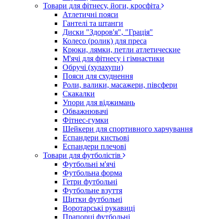
Товари для фітнесу, йоги, кросфіта
Атлетичні пояси
Гантелі та штанги
Диски "Здоров'я", "Грація"
Колесо (ролик) для преса
Крюки, лямки, петли атлетические
М'ячі для фітнесу і гімнастики
Обручі (хулахупи)
Пояси для схуднення
Роли, валики, масажери, півсфери
Скакалки
Упори для віджимань
Обважнювачі
Фітнес-гумки
Шейкери для спортивного харчування
Еспандери кистьові
Еспандери плечові
Товари для футболістів
Футбольні м'ячі
Футбольна форма
Гетри футбольні
Футбольне взуття
Щитки футбольні
Воротарські рукавиці
Прапорці футбольні