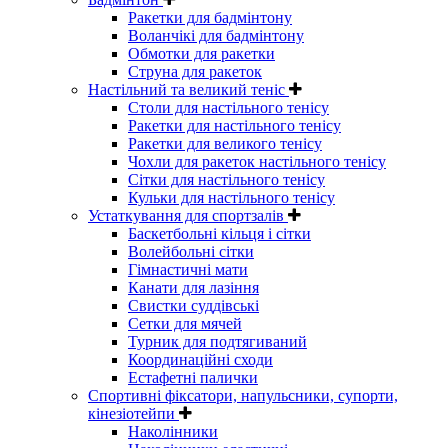
Ракетки для бадмінтону
Воланчікі для бадмінтону
Обмотки для ракетки
Струна для ракеток
Настільний та великий теніс
Столи для настільного тенісу
Ракетки для настільного тенісу
Ракетки для великого тенісу
Чохли для ракеток настільного тенісу
Сітки для настільного тенісу
Кульки для настільного тенісу
Устаткування для спортзалів
Баскетбольні кільця і сітки
Волейбольні сітки
Гімнастичні мати
Канати для лазіння
Свистки суддівські
Сетки для мячей
Турник для подтягиваний
Координаційні сходи
Естафетні палички
Спортивні фіксатори, напульсники, супорти,
кінезіотейпи
Наколінники