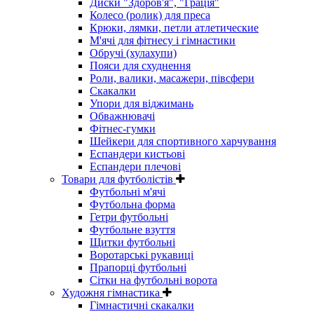
Диски "Здоров'я", "Грація"
Колесо (ролик) для преса
Крюки, лямки, петли атлетические
М'ячі для фітнесу і гімнастики
Обручі (хулахупи)
Пояси для схуднення
Роли, валики, масажери, півсфери
Скакалки
Упори для віджимань
Обважнювачі
Фітнес-гумки
Шейкери для спортивного харчування
Еспандери кистьові
Еспандери плечові
Товари для футболістів
Футбольні м'ячі
Футбольна форма
Гетри футбольні
Футбольне взуття
Щитки футбольні
Воротарські рукавиці
Прапорці футбольні
Сітки на футбольні ворота
Художня гімнастика
Гімнастичні скакалки