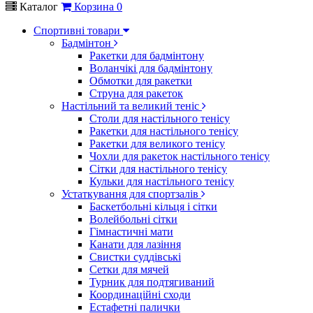
Каталог
Корзина
0
Спортивні товари
Бадмінтон
Ракетки для бадмінтону
Воланчікі для бадмінтону
Обмотки для ракетки
Струна для ракеток
Настільний та великий теніс
Столи для настільного тенісу
Ракетки для настільного тенісу
Ракетки для великого тенісу
Чохли для ракеток настільного тенісу
Сітки для настільного тенісу
Кульки для настільного тенісу
Устаткування для спортзалів
Баскетбольні кільця і сітки
Волейбольні сітки
Гімнастичні мати
Канати для лазіння
Свистки суддівські
Сетки для мячей
Турник для подтягиваний
Координаційні сходи
Естафетні палички