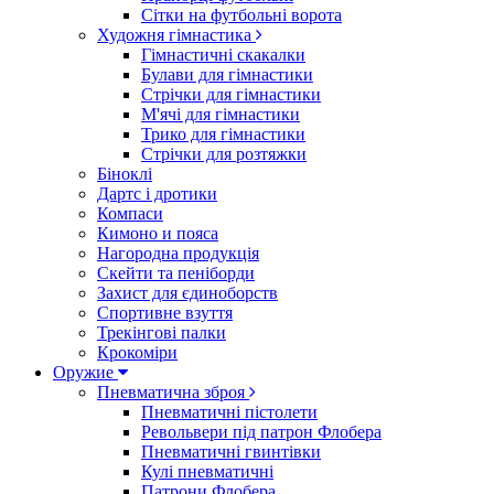
Сітки на футбольні ворота
Художня гімнастика
Гімнастичні скакалки
Булави для гімнастики
Стрічки для гімнастики
М'ячі для гімнастики
Трико для гімнастики
Стрічки для розтяжки
Біноклі
Дартс і дротики
Компаси
Кимоно и пояса
Нагородна продукція
Скейти та пеніборди
Захист для єдиноборств
Спортивне взуття
Трекінгові палки
Крокоміри
Оружие
Пневматична зброя
Пневматичні пістолети
Револьвери під патрон Флобера
Пневматичні гвинтівки
Кулі пневматичні
Патрони Флобера