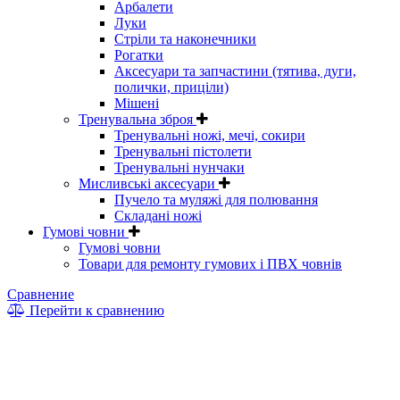
Арбалети
Луки
Стріли та наконечники
Рогатки
Аксесуари та запчастини (тятива, дуги,
полички, приціли)
Мішені
Тренувальна зброя
Тренувальні ножі, мечі, сокири
Тренувальні пістолети
Тренувальні нунчаки
Мисливські аксесуари
Пучело та муляжі для полювання
Складані ножі
Гумові човни
Гумові човни
Товари для ремонту гумових і ПВХ човнів
Сравнение
Перейти к сравнению