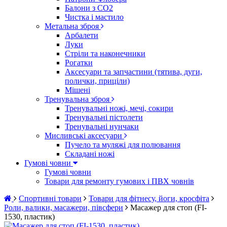
Балони з CO2
Чистка і мастило
Метальна зброя
Арбалети
Луки
Стріли та наконечники
Рогатки
Аксесуари та запчастини (тятива, дуги,
полички, приціли)
Мішені
Тренувальна зброя
Тренувальні ножі, мечі, сокири
Тренувальні пістолети
Тренувальні нунчаки
Мисливські аксесуари
Пучело та муляжі для полювання
Складані ножі
Гумові човни
Гумові човни
Товари для ремонту гумових і ПВХ човнів
Спортивні товари
Товари для фітнесу, йоги, кросфіта
Роли, валики, масажери, півсфери
Масажер для стоп (FI-
1530, пластик)