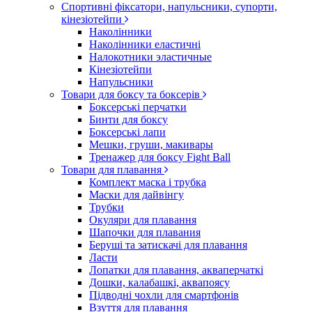
Спортивні фіксатори, напульсники, супорти,
кінезіотейпи
Наколінники
Наколінники еластичні
Налокотники эластичные
Кінезіотейпи
Напульсники
Товари для боксу та боксерів
Боксерські перчатки
Бинти для боксу
Боксерські лапи
Мешки, груши, макивары
Тренажер для боксу Fight Ball
Товари для плавання
Комплект маска і трубка
Маски для дайвінгу
Трубки
Окуляри для плавання
Шапочки для плавания
Беруші та затискачі для плавання
Ласти
Лопатки для плавання, акваперчаткі
Дошки, калабашкі, аквапоясу
Підводні чохли для смартфонів
Взуття для плавання