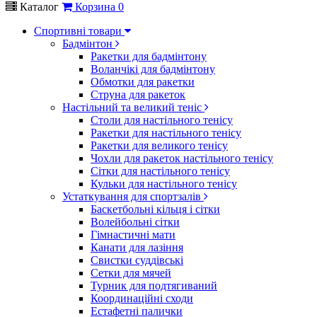
Каталог
Корзина
0
Спортивні товари
Бадмінтон
Ракетки для бадмінтону
Воланчікі для бадмінтону
Обмотки для ракетки
Струна для ракеток
Настільний та великий теніс
Столи для настільного тенісу
Ракетки для настільного тенісу
Ракетки для великого тенісу
Чохли для ракеток настільного тенісу
Сітки для настільного тенісу
Кульки для настільного тенісу
Устаткування для спортзалів
Баскетбольні кільця і сітки
Волейбольні сітки
Гімнастичні мати
Канати для лазіння
Свистки суддівські
Сетки для мячей
Турник для подтягиваний
Координаційні сходи
Естафетні палички