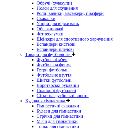
Обручі (хулахупи)
Пояси для схуднення
Роли, валики, масажери, півсфери
Скакалки
Упори для віджимань
Обважнювачі
Фітнес-гумки
Шейкери для спортивного харчування
Еспандери кистьові
Еспандери плечові
Товари для футболістів
Футбольні м'ячі
Футбольна форма
Гетри футбольні
Футбольне взуття
Щитки футбольні
Воротарські рукавиці
Прапорці футбольні
Сітки на футбольні ворота
Художня гімнастика
Гімнастичні скакалки
Булави для гімнастики
Стрічки для гімнастики
М'ячі для гімнастики
Трико для гімнастики