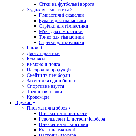
Сітки на футбольні ворота
Художня гімнастика
Гімнастичні скакалки
Булави для гімнастики
Стрічки для гімнастики
М'ячі для гімнастики
Трико для гімнастики
Стрічки для розтяжки
Біноклі
Дартс і дротики
Компаси
Кимоно и пояса
Нагородна продукція
Скейти та пеніборди
Захист для єдиноборств
Спортивне взуття
Трекінгові палки
Крокоміри
Оружие
Пневматична зброя
Пневматичні пістолети
Револьвери під патрон Флобера
Пневматичні гвинтівки
Кулі пневматичні
Патрони Флобера