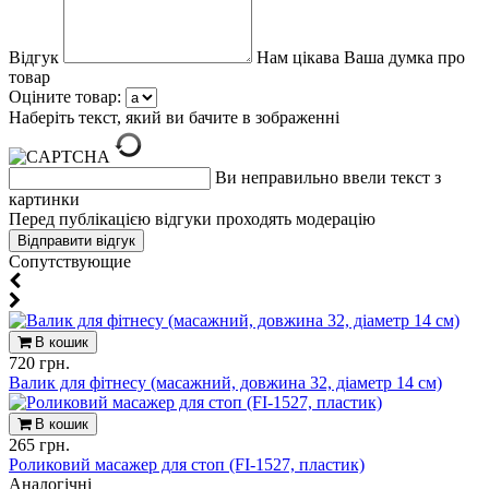
Відгук
Нам цікава Ваша думка про
товар
Оціните товар:
Наберіть текст, який ви бачите в зображенні
Ви неправильно ввели текст з
картинки
Перед публікацією відгуки проходять модерацію
Cопутствующие
В кошик
720 грн.
Валик для фітнесу (масажний, довжина 32, діаметр 14 см)
В кошик
265 грн.
Роликовий масажер для стоп (FI-1527, пластик)
Aналогічні