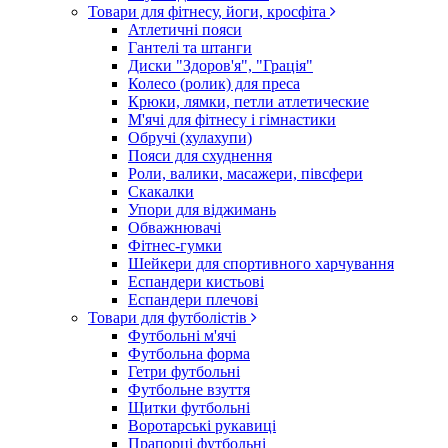
Товари для фітнесу, йоги, кросфіта
Атлетичні пояси
Гантелі та штанги
Диски "Здоров'я", "Грація"
Колесо (ролик) для преса
Крюки, лямки, петли атлетические
М'ячі для фітнесу і гімнастики
Обручі (хулахупи)
Пояси для схуднення
Роли, валики, масажери, півсфери
Скакалки
Упори для віджимань
Обважнювачі
Фітнес-гумки
Шейкери для спортивного харчування
Еспандери кистьові
Еспандери плечові
Товари для футболістів
Футбольні м'ячі
Футбольна форма
Гетри футбольні
Футбольне взуття
Щитки футбольні
Воротарські рукавиці
Прапорці футбольні