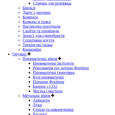
Стрічки для розтяжки
Біноклі
Дартс і дротики
Компаси
Кимоно и пояса
Нагородна продукція
Скейти та пеніборди
Захист для єдиноборств
Спортивне взуття
Трекінгові палки
Крокоміри
Оружие
Пневматична зброя
Пневматичні пістолети
Револьвери під патрон Флобера
Пневматичні гвинтівки
Кулі пневматичні
Патрони Флобера
Балони з CO2
Чистка і мастило
Метальна зброя
Арбалети
Луки
Стріли та наконечники
Рогатки