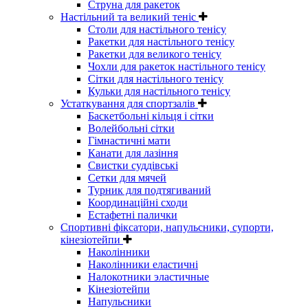
Струна для ракеток
Настільний та великий теніс
Столи для настільного тенісу
Ракетки для настільного тенісу
Ракетки для великого тенісу
Чохли для ракеток настільного тенісу
Сітки для настільного тенісу
Кульки для настільного тенісу
Устаткування для спортзалів
Баскетбольні кільця і сітки
Волейбольні сітки
Гімнастичні мати
Канати для лазіння
Свистки суддівські
Сетки для мячей
Турник для подтягиваний
Координаційні сходи
Естафетні палички
Спортивні фіксатори, напульсники, супорти,
кінезіотейпи
Наколінники
Наколінники еластичні
Налокотники эластичные
Кінезіотейпи
Напульсники