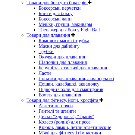
Товари для боксу та боксерів
Боксерські перчатки
Бинти для боксу
Боксерські лапи
Мешки, груши, макивары
Тренажер для боксу Fight Ball
Товари для плавання
Комплект маска і трубка
Маски для дайвінгу
Трубки
Окуляри для плавання
Шапочки для плавания
Беруші та затискачі для плавання
Ласти
Лопатки для плавання, акваперчаткі
Дошки, калабашкі, аквапоясу
Підводні чохли для смартфонів
Взуття для плавання
Товари для фітнесу, йоги, кросфіта
Атлетичні пояси
Гантелі та штанги
Диски "Здоров'я", "Грація"
Колесо (ролик) для преса
Крюки, лямки, петли атлетические
М'ячі для фітнесу і гімнастики