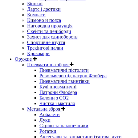
Біноклі
Дартс і дротики
Компаси
Кимоно и пояса
Нагородна продукція
Скейти та пеніборди
Захист для єдиноборств
Спортивне взуття
Трекінгові палки
Крокоміри
Оружие
Пневматична зброя
Пневматичні пістолети
Револьвери під патрон Флобера
Пневматичні гвинтівки
Кулі пневматичні
Патрони Флобера
Балони з CO2
Чистка і мастило
Метальна зброя
Арбалети
Луки
Стріли та наконечники
Рогатки
Аксесуари та запчастини (тятива, дуги,