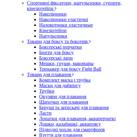
Спортивні фіксатори, напульсники, супорти,
кінезіотейпи
Наколінники
Наколінники еластичні
Налокотники эластичные
Кінезіотейпи
Напульсники
Товари для боксу та боксерів
Боксерські перчатки
Бинти для боксу
Боксерські лапи
Мешки, груши, макивары
Тренажер для боксу Fight Ball
Товари для плавання
Комплект маска і трубка
Маски для дайвінгу
Трубки
Окуляри для плавання
Шапочки для плавания
Беруші та затискачі для плавання
Ласти
Лопатки для плавання, акваперчаткі
Дошки, калабашкі, аквапоясу
Підводні чохли для смартфонів
Взуття для плавання