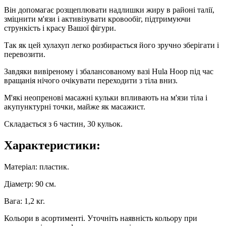
Він допомагає розщеплювати надлишки жиру в районі талії,
зміцнити м'язи і активізувати кровообіг, підтримуючи
стрункість і красу Вашої фігури.
Так як цей хулахуп легко розбирається його зручно зберігати і
перевозити.
Завдяки вивіреному і збалансованому вазі Hula Hoop під час
вращанія нічого очікувати переходити з тіла вниз.
М'які неопренові масажні кульки впливають на м'язи тіла і
акупунктурні точки, майже як масажист.
Складається з 6 частин, 30 кульок.
Характеристики:
Матеріал: пластик.
Діаметр: 90 см.
Вага: 1,2 кг.
Кольори в асортименті. Уточніть наявність кольору при