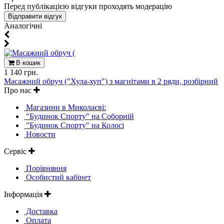
Перед публікацією відгуки проходять модерацію
Aналогічні
В кошик
1 140 грн.
Масажний обруч ("Хула-хуп") з магнітами в 2 ряди, розбірний
Про нас
Магазини в Миколаєві:
"Будинок Спорту" на Соборній
"Будинок Спорту" на Колосі
Новости
Сервіс
Порівняння
Особистий кабінет
Інформація
Доставка
Оплата