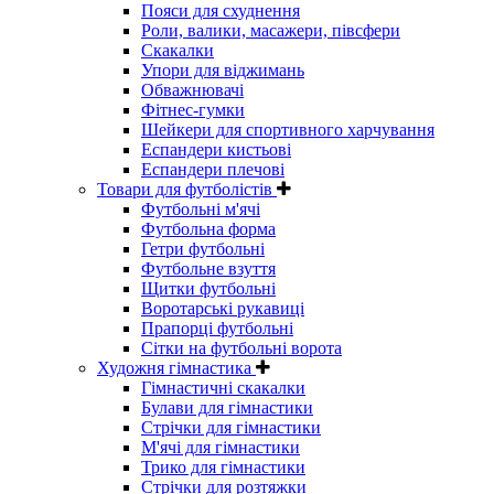
Пояси для схуднення
Роли, валики, масажери, півсфери
Скакалки
Упори для віджимань
Обважнювачі
Фітнес-гумки
Шейкери для спортивного харчування
Еспандери кистьові
Еспандери плечові
Товари для футболістів
Футбольні м'ячі
Футбольна форма
Гетри футбольні
Футбольне взуття
Щитки футбольні
Воротарські рукавиці
Прапорці футбольні
Сітки на футбольні ворота
Художня гімнастика
Гімнастичні скакалки
Булави для гімнастики
Стрічки для гімнастики
М'ячі для гімнастики
Трико для гімнастики
Стрічки для розтяжки