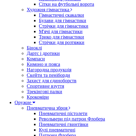
Сітки на футбольні ворота
Художня гімнастика
Гімнастичні скакалки
Булави для гімнастики
Стрічки для гімнастики
М'ячі для гімнастики
Трико для гімнастики
Стрічки для розтяжки
Біноклі
Дартс і дротики
Компаси
Кимоно и пояса
Нагородна продукція
Скейти та пеніборди
Захист для єдиноборств
Спортивне взуття
Трекінгові палки
Крокоміри
Оружие
Пневматична зброя
Пневматичні пістолети
Револьвери під патрон Флобера
Пневматичні гвинтівки
Кулі пневматичні
Патрони Флобера