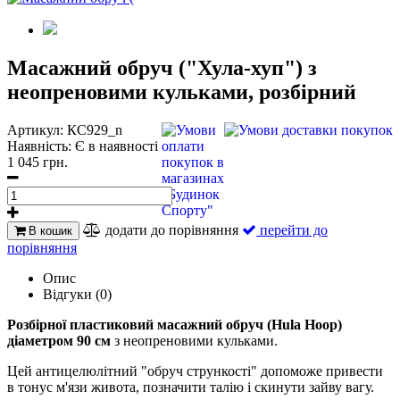
Масажний обруч ("Хула-хуп") з
неопреновими кульками, розбірний
Артикул:
КС929_n
Наявність:
Є в наявності
1 045 грн.
додати до порівняння
перейти до
В кошик
порівняння
Опис
Відгуки (0)
Розбірної пластиковий масажний обруч (Hula Hoop)
діаметром 90 см
з неопреновими кульками.
Цей антицелюлітний "обруч стрункості" допоможе привести
в тонус м'язи живота, позначити талію і скинути зайву вагу.