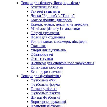
Товари для фітнесу, йоги, кросфіта
Атлетичні пояси
Гантелі та штанги
Диски "Здоров'я", "Грація"
Колесо (ролик) для преса
Крюки, лямки, петли атлетические
М'ячі для фітнесу і гімнастики
Обручі (хулахупи)
Пояси для схуднення
Роли, валики, масажери, півсфери
Скакалки
Упори для віджимань
Обважнювачі
Фітнес-гумки
Шейкери для спортивного харчування
Еспандери кистьові
Еспандери плечові
Товари для футболістів
Футбольні м'ячі
Футбольна форма
Гетри футбольні
Футбольне взуття
Щитки футбольні
Воротарські рукавиці
Прапорці футбольні