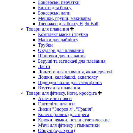
Боксерські перчатки
Бинти для боксу
Боксерські лапи
Мешки, груши, макивары
Тренажер для боксу Fight Ball
Товари для плавання
Комплект маска і трубка
Маски для дайвінгу
Трубки
Окуляри для плавання
Шапочки для плавания
Беруші та затискачі для плавання
Ласти
Лопатки для плавання, акваперчаткі
Дошки, калабашкі, аквапоясу
Підводні чохли для смартфонів
Взуття для плавання
Товари для фітнесу, йоги, кросфіта
Атлетичні пояси
Гантелі та штанги
Диски "Здоров'я", "Грація"
Колесо (ролик) для преса
Крюки, лямки, петли атлетические
М'ячі для фітнесу і гімнастики
Обручі (хулахупи)