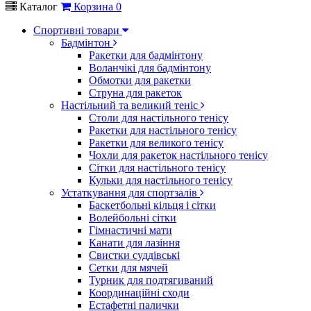
Каталог
Корзина
0
Спортивні товари
Бадмінтон
Ракетки для бадмінтону
Воланчікі для бадмінтону
Обмотки для ракетки
Струна для ракеток
Настільний та великий теніс
Столи для настільного тенісу
Ракетки для настільного тенісу
Ракетки для великого тенісу
Чохли для ракеток настільного тенісу
Сітки для настільного тенісу
Кульки для настільного тенісу
Устаткування для спортзалів
Баскетбольні кільця і сітки
Волейбольні сітки
Гімнастичні мати
Канати для лазіння
Свистки суддівські
Сетки для мячей
Турник для подтягиваний
Координаційні сходи
Естафетні палички