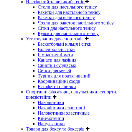
Настільний та великий теніс
Столи для настільного тенісу
Ракетки для настільного тенісу
Ракетки для великого тенісу
Чохли для ракеток настільного тенісу
Сітки для настільного тенісу
Кульки для настільного тенісу
Устаткування для спортзалів
Баскетбольні кільця і сітки
Волейбольні сітки
Гімнастичні мати
Канати для лазіння
Свистки суддівські
Сетки для мячей
Турник для подтягиваний
Координаційні сходи
Естафетні палички
Спортивні фіксатори, напульсники, супорти,
кінезіотейпи
Наколінники
Наколінники еластичні
Налокотники эластичные
Кінезіотейпи
Напульсники
Товари для боксу та боксерів