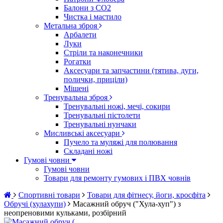
Балони з CO2
Чистка і мастило
Метальна зброя
Арбалети
Луки
Стріли та наконечники
Рогатки
Аксесуари та запчастини (тятива, дуги,
полички, приціли)
Мішені
Тренувальна зброя
Тренувальні ножі, мечі, сокири
Тренувальні пістолети
Тренувальні нунчаки
Мисливські аксесуари
Пучело та муляжі для полювання
Складані ножі
Гумові човни
Гумові човни
Товари для ремонту гумових і ПВХ човнів
Спортивні товари
Товари для фітнесу, йоги, кросфіта
Обручі (хулахупи)
Масажний обруч ("Хула-хуп") з
неопреновими кульками, розбірний