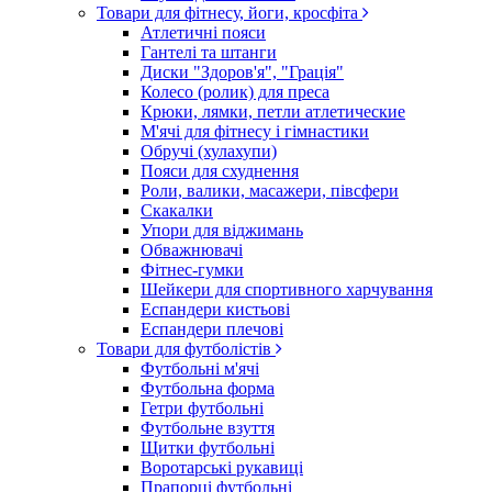
Товари для фітнесу, йоги, кросфіта
Атлетичні пояси
Гантелі та штанги
Диски "Здоров'я", "Грація"
Колесо (ролик) для преса
Крюки, лямки, петли атлетические
М'ячі для фітнесу і гімнастики
Обручі (хулахупи)
Пояси для схуднення
Роли, валики, масажери, півсфери
Скакалки
Упори для віджимань
Обважнювачі
Фітнес-гумки
Шейкери для спортивного харчування
Еспандери кистьові
Еспандери плечові
Товари для футболістів
Футбольні м'ячі
Футбольна форма
Гетри футбольні
Футбольне взуття
Щитки футбольні
Воротарські рукавиці
Прапорці футбольні