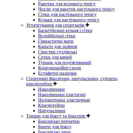
Ракетки для великого тенісу
Чохли для ракеток настільного тенісу
Сітки для настільного тенісу
Кульки для настільного тенісу
Устаткування для спортзалів
Баскетбольні кільця і сітки
Волейбольні сітки
Гімнастичні мати
Канати для лазіння
Свистки суддівські
Сетки для мячей
Турник для подтягиваний
Координаційні сходи
Естафетні палички
Спортивні фіксатори, напульсники, супорти,
кінезіотейпи
Наколінники
Наколінники еластичні
Налокотники эластичные
Кінезіотейпи
Напульсники
Товари для боксу та боксерів
Боксерські перчатки
Бинти для боксу
Боксерські лапи