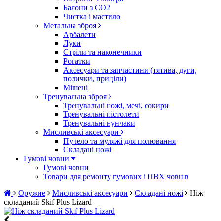
Балони з CO2
Чистка і мастило
Метальна зброя
Арбалети
Луки
Стріли та наконечники
Рогатки
Аксесуари та запчастини (тятива, дуги,
полички, приціли)
Мішені
Тренувальна зброя
Тренувальні ножі, мечі, сокири
Тренувальні пістолети
Тренувальні нунчаки
Мисливські аксесуари
Пучело та муляжі для полювання
Складані ножі
Гумові човни
Гумові човни
Товари для ремонту гумових і ПВХ човнів
Оружие
Мисливські аксесуари
Складані ножі
Ніж
складаний Skif Plus Lizard