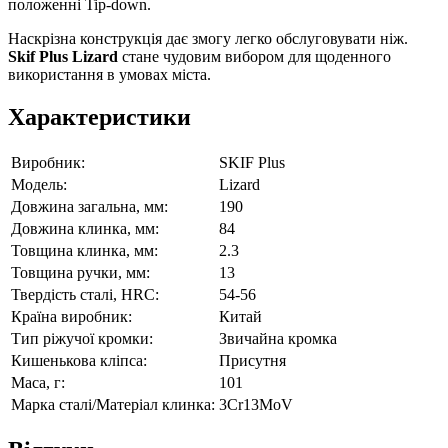
положенні Tip-down.
Наскрізна конструкція дає змогу легко обслуговувати ніж.
Skif Plus Lizard
стане чудовим вибором для щоденного
використання в умовах міста.
Характеристики
Виробник:
SKIF Plus
Модель:
Lizard
Довжина загальна, мм:
190
Довжина клинка, мм:
84
Товщина клинка, мм:
2.3
Товщина ручки, мм:
13
Твердість сталі, HRC:
54-56
Країна виробник:
Китай
Тип ріжучої кромки:
Звичайна кромка
Кишенькова кліпса:
Присутня
Маса, г:
101
Марка сталі/Матеріал клинка:
3Cr13MoV