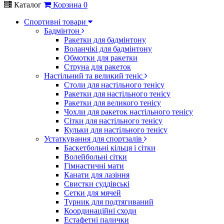
Каталог
Корзина
0
Спортивні товари
Бадмінтон
Ракетки для бадмінтону
Воланчікі для бадмінтону
Обмотки для ракетки
Струна для ракеток
Настільний та великий теніс
Столи для настільного тенісу
Ракетки для настільного тенісу
Ракетки для великого тенісу
Чохли для ракеток настільного тенісу
Сітки для настільного тенісу
Кульки для настільного тенісу
Устаткування для спортзалів
Баскетбольні кільця і сітки
Волейбольні сітки
Гімнастичні мати
Канати для лазіння
Свистки суддівські
Сетки для мячей
Турник для подтягиваний
Координаційні сходи
Естафетні палички