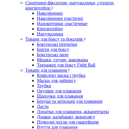
Спортивні фіксатори, напульсники, супорти,
кінезіотейпи
Наколінники
Наколінники еластичні
Налокотники эластичные
Кінезіотейпи
Напульсники
Товари для боксу та боксерів
Боксерські перчатки
Бинти для боксу
Боксерські лапи
Мешки, груши, макивары
Тренажер для боксу Fight Ball
Товари для плавання
Комплект маска і трубка
Маски для дайвінгу
Трубки
Окуляри для плавання
Шапочки для плавания
Беруші та затискачі для плавання
Ласти
Лопатки для плавання, акваперчаткі
Дошки, калабашкі, аквапоясу
Підводні чохли для смартфонів
Взуття для плавання