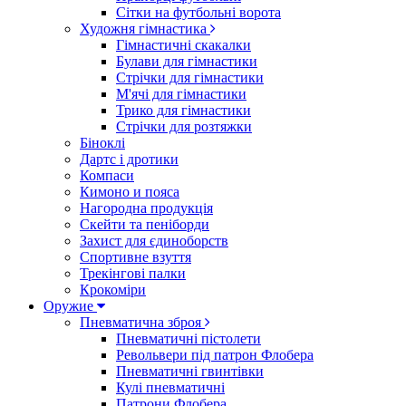
Сітки на футбольні ворота
Художня гімнастика
Гімнастичні скакалки
Булави для гімнастики
Стрічки для гімнастики
М'ячі для гімнастики
Трико для гімнастики
Стрічки для розтяжки
Біноклі
Дартс і дротики
Компаси
Кимоно и пояса
Нагородна продукція
Скейти та пеніборди
Захист для єдиноборств
Спортивне взуття
Трекінгові палки
Крокоміри
Оружие
Пневматична зброя
Пневматичні пістолети
Револьвери під патрон Флобера
Пневматичні гвинтівки
Кулі пневматичні
Патрони Флобера