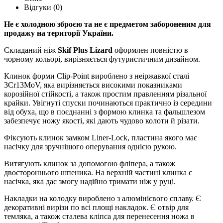
Відгуки (0)
Не є холодною зброєю та не є предметом забороненим для
продажу на території України.
Складаний ніж
Skif Plus Lizard
оформлен повністю в
чорному кольорі, вирізняється футуристичним дизайном.
Клинок форми Clip-Point вироблено з неіржавкої сталі
3Cr13MoV, яка вирізняється високими показниками
корозійної стійкості, а також простим правленням різальної
крайки. Увігнуті спуски починаються практично із середини
від обуха, що в поєднанні з формою клинка та фальшлезом
забезпечує ножу якості, які дають чудово колоти й різати.
Фіксують клинок замком Liner-Lock, пластина якого має
насічку для зручнішого оперування однією рукою.
Витягують клинок за допомогою фліпера, а також
двостороннього шпеника. На верхній частині клинка є
насічка, яка дає змогу надійно тримати ніж у руці.
Накладки на колодку вироблено з алюмінієвого сплаву. Є
декоративні вирізи по всі площі накладок. Є отвір для
темляка, а також сталева кліпса для перенесення ножа в