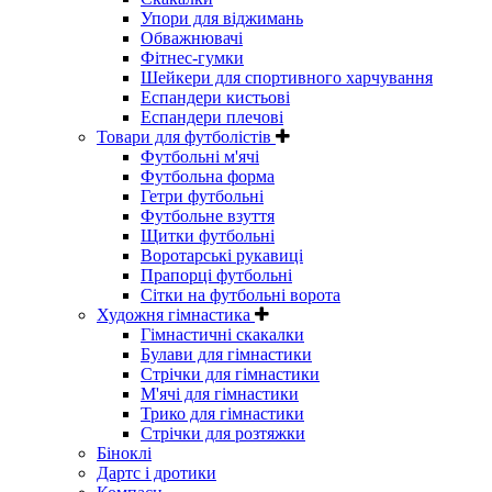
Упори для віджимань
Обважнювачі
Фітнес-гумки
Шейкери для спортивного харчування
Еспандери кистьові
Еспандери плечові
Товари для футболістів
Футбольні м'ячі
Футбольна форма
Гетри футбольні
Футбольне взуття
Щитки футбольні
Воротарські рукавиці
Прапорці футбольні
Сітки на футбольні ворота
Художня гімнастика
Гімнастичні скакалки
Булави для гімнастики
Стрічки для гімнастики
М'ячі для гімнастики
Трико для гімнастики
Стрічки для розтяжки
Біноклі
Дартс і дротики