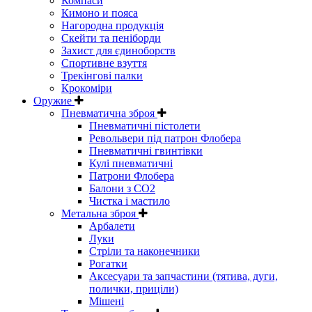
Компаси
Кимоно и пояса
Нагородна продукція
Скейти та пеніборди
Захист для єдиноборств
Спортивне взуття
Трекінгові палки
Крокоміри
Оружие
Пневматична зброя
Пневматичні пістолети
Револьвери під патрон Флобера
Пневматичні гвинтівки
Кулі пневматичні
Патрони Флобера
Балони з CO2
Чистка і мастило
Метальна зброя
Арбалети
Луки
Стріли та наконечники
Рогатки
Аксесуари та запчастини (тятива, дуги,
полички, приціли)
Мішені