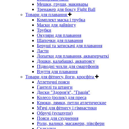
Мешки, груши, макивары
Тренажер для боксу Fight Ball
Товари для плавання
Комплект маска і трубка
Маски для дайвінгу
Трубки
Окуляри для плавання
Шапочки для плавания
Беруші та затискачі для плавання
Ласти
Лопатки для плавання, акваперчаткі
Дошки, калабашкі, аквапоясу
Підводні чохли для смартфонів
Взуття для плавання
Товари для фітнесу, йоги, кросфіта
Атлетичні пояси
Гантелі та штанги
Диски "Здоров'я", "Грація"
Колесо (ролик) для преса
Крюки, лямки, петли атлетические
М'ячі для фітнесу і гімнастики
Обручі (хулахупи)
Пояси для схуднення
Роли, валики, масажери, півсфери
Скакалки