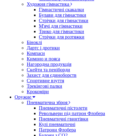
Художня гімнастика
Гімнастичні скакалки
Булави для гімнастики
Стрічки для гімнастики
М'ячі для гімнастики
Трико для гімнастики
Стрічки для розтяжки
Біноклі
Дартс і дротики
Компаси
Кимоно и пояса
Нагородна продукція
Скейти та пеніборди
Захист для єдиноборств
Спортивне взуття
Трекінгові палки
Крокоміри
Оружие
Пневматична зброя
Пневматичні пістолети
Револьвери під патрон Флобера
Пневматичні гвинтівки
Кулі пневматичні
Патрони Флобера
Балони з CO2