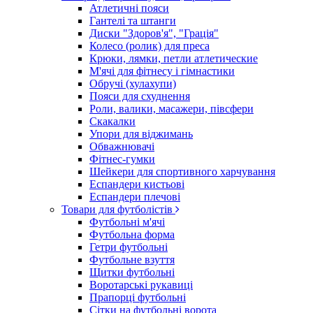
Атлетичні пояси
Гантелі та штанги
Диски "Здоров'я", "Грація"
Колесо (ролик) для преса
Крюки, лямки, петли атлетические
М'ячі для фітнесу і гімнастики
Обручі (хулахупи)
Пояси для схуднення
Роли, валики, масажери, півсфери
Скакалки
Упори для віджимань
Обважнювачі
Фітнес-гумки
Шейкери для спортивного харчування
Еспандери кистьові
Еспандери плечові
Товари для футболістів
Футбольні м'ячі
Футбольна форма
Гетри футбольні
Футбольне взуття
Щитки футбольні
Воротарські рукавиці
Прапорці футбольні
Сітки на футбольні ворота