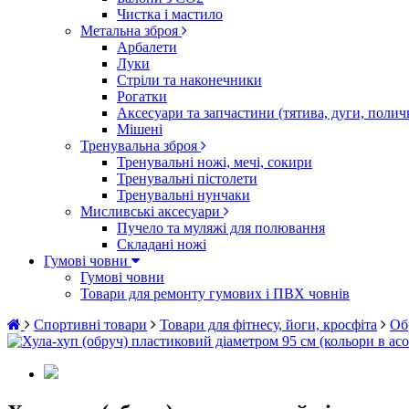
Чистка і мастило
Метальна зброя
Арбалети
Луки
Стріли та наконечники
Рогатки
Аксесуари та запчастини (тятива, дуги, полич
Мішені
Тренувальна зброя
Тренувальні ножі, мечі, сокири
Тренувальні пістолети
Тренувальні нунчаки
Мисливські аксесуари
Пучело та муляжі для полювання
Складані ножі
Гумові човни
Гумові човни
Товари для ремонту гумових і ПВХ човнів
Спортивні товари
Товари для фітнесу, йоги, кросфіта
Об