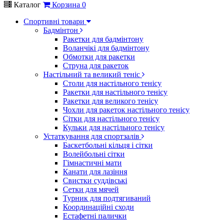
Каталог
Корзина
0
Спортивні товари
Бадмінтон
Ракетки для бадмінтону
Воланчікі для бадмінтону
Обмотки для ракетки
Струна для ракеток
Настільний та великий теніс
Столи для настільного тенісу
Ракетки для настільного тенісу
Ракетки для великого тенісу
Чохли для ракеток настільного тенісу
Сітки для настільного тенісу
Кульки для настільного тенісу
Устаткування для спортзалів
Баскетбольні кільця і сітки
Волейбольні сітки
Гімнастичні мати
Канати для лазіння
Свистки суддівські
Сетки для мячей
Турник для подтягиваний
Координаційні сходи
Естафетні палички