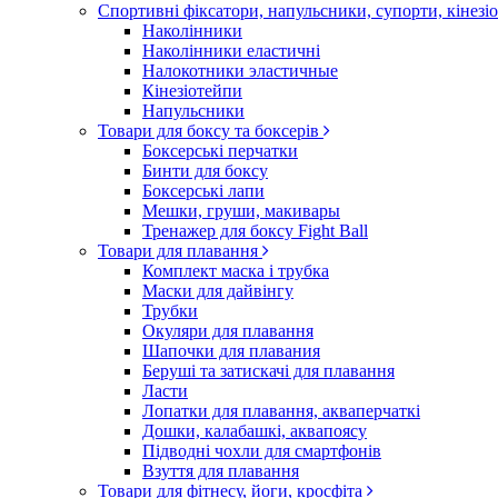
Спортивні фіксатори, напульсники, супорти, кінез
Наколінники
Наколінники еластичні
Налокотники эластичные
Кінезіотейпи
Напульсники
Товари для боксу та боксерів
Боксерські перчатки
Бинти для боксу
Боксерські лапи
Мешки, груши, макивары
Тренажер для боксу Fight Ball
Товари для плавання
Комплект маска і трубка
Маски для дайвінгу
Трубки
Окуляри для плавання
Шапочки для плавания
Беруші та затискачі для плавання
Ласти
Лопатки для плавання, акваперчаткі
Дошки, калабашкі, аквапоясу
Підводні чохли для смартфонів
Взуття для плавання
Товари для фітнесу, йоги, кросфіта