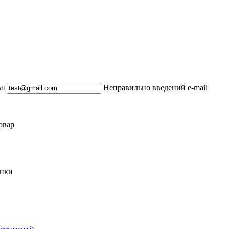
Неправильно введений e-mail
ail
овар
инки