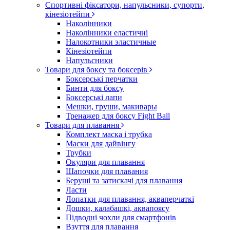
Спортивні фіксатори, напульсники, супорти,
кінезіотейпи
Наколінники
Наколінники еластичні
Налокотники эластичные
Кінезіотейпи
Напульсники
Товари для боксу та боксерів
Боксерські перчатки
Бинти для боксу
Боксерські лапи
Мешки, груши, макивары
Тренажер для боксу Fight Ball
Товари для плавання
Комплект маска і трубка
Маски для дайвінгу
Трубки
Окуляри для плавання
Шапочки для плавания
Беруші та затискачі для плавання
Ласти
Лопатки для плавання, акваперчаткі
Дошки, калабашкі, аквапоясу
Підводні чохли для смартфонів
Взуття для плавання