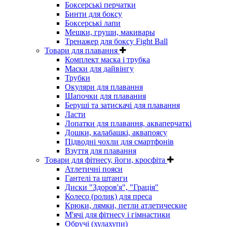
Боксерські перчатки
Бинти для боксу
Боксерські лапи
Мешки, груши, макивары
Тренажер для боксу Fight Ball
Товари для плавання
Комплект маска і трубка
Маски для дайвінгу
Трубки
Окуляри для плавання
Шапочки для плавания
Беруші та затискачі для плавання
Ласти
Лопатки для плавання, акваперчаткі
Дошки, калабашкі, аквапоясу
Підводні чохли для смартфонів
Взуття для плавання
Товари для фітнесу, йоги, кросфіта
Атлетичні пояси
Гантелі та штанги
Диски "Здоров'я", "Грація"
Колесо (ролик) для преса
Крюки, лямки, петли атлетические
М'ячі для фітнесу і гімнастики
Обручі (хулахупи)