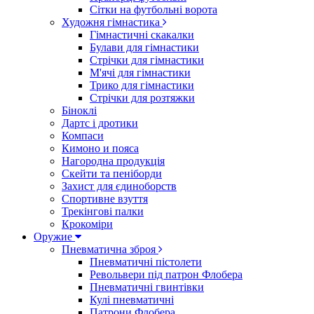
Сітки на футбольні ворота
Художня гімнастика
Гімнастичні скакалки
Булави для гімнастики
Стрічки для гімнастики
М'ячі для гімнастики
Трико для гімнастики
Стрічки для розтяжки
Біноклі
Дартс і дротики
Компаси
Кимоно и пояса
Нагородна продукція
Скейти та пеніборди
Захист для єдиноборств
Спортивне взуття
Трекінгові палки
Крокоміри
Оружие
Пневматична зброя
Пневматичні пістолети
Револьвери під патрон Флобера
Пневматичні гвинтівки
Кулі пневматичні
Патрони Флобера