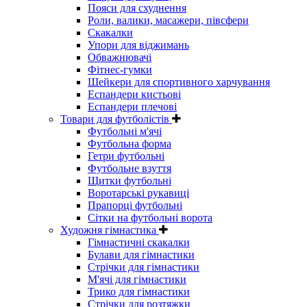
Пояси для схуднення
Роли, валики, масажери, півсфери
Скакалки
Упори для віджимань
Обважнювачі
Фітнес-гумки
Шейкери для спортивного харчування
Еспандери кистьові
Еспандери плечові
Товари для футболістів
Футбольні м'ячі
Футбольна форма
Гетри футбольні
Футбольне взуття
Щитки футбольні
Воротарські рукавиці
Прапорці футбольні
Сітки на футбольні ворота
Художня гімнастика
Гімнастичні скакалки
Булави для гімнастики
Стрічки для гімнастики
М'ячі для гімнастики
Трико для гімнастики
Стрічки для розтяжки