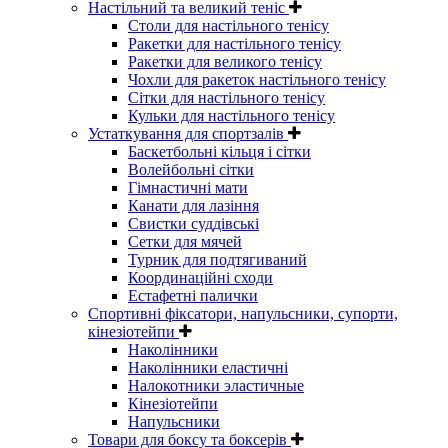
Настільний та великий теніс
Столи для настільного тенісу
Ракетки для настільного тенісу
Ракетки для великого тенісу
Чохли для ракеток настільного тенісу
Сітки для настільного тенісу
Кульки для настільного тенісу
Устаткування для спортзалів
Баскетбольні кільця і сітки
Волейбольні сітки
Гімнастичні мати
Канати для лазіння
Свистки суддівські
Сетки для мячей
Турник для подтягиваний
Координаційні сходи
Естафетні палички
Спортивні фіксатори, напульсники, супорти,
кінезіотейпи
Наколінники
Наколінники еластичні
Налокотники эластичные
Кінезіотейпи
Напульсники
Товари для боксу та боксерів