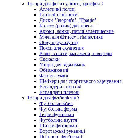
Товари для фітнесу, йоги, кросфіта
Атлетичні пояси
Гантелі та штанги
Диски "Здоров'я", "Грація"
Колесо (ролик) для преса
Крюки, лямки, петли атлетические
М'ячі для фітнесу і гімнастики
Обручі (хулахупи)
Пояси для схуднення
Роли, валики, масажери, півсфери
Скакалки
Упори для віджимань
Обважнювачі
Фітнес-гумки
Шейкери для спортивного харчування
Еспандери кистьові
Еспандери плечові
Товари для футболістів
Футбольні м'ячі
Футбольна форма
Гетри футбольні
Футбольне взуття
Щитки футбольні
Воротарські рукавиці
Прапорці футбольні