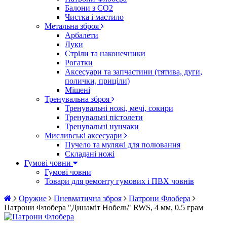
Балони з CO2
Чистка і мастило
Метальна зброя
Арбалети
Луки
Стріли та наконечники
Рогатки
Аксесуари та запчастини (тятива, дуги,
полички, приціли)
Мішені
Тренувальна зброя
Тренувальні ножі, мечі, сокири
Тренувальні пістолети
Тренувальні нунчаки
Мисливські аксесуари
Пучело та муляжі для полювання
Складані ножі
Гумові човни
Гумові човни
Товари для ремонту гумових і ПВХ човнів
Оружие
Пневматична зброя
Патрони Флобера
Патрони Флобера "Динаміт Нобель" RWS, 4 мм, 0.5 грам