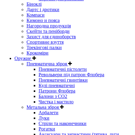
Біноклі
Дартс і дротики
Компаси
Кимоно и пояса
Нагородна продукція
Скейти та пеніборди
Захист для єдиноборств
Спортивне взуття
Трекінгові палки
Крокоміри
Оружие
Пневматична зброя
Пневматичні пістолети
Револьвери під патрон Флобера
Пневматичні гвинтівки
Кулі пневматичні
Патрони Флобера
Балони з CO2
Чистка і мастило
Метальна зброя
Арбалети
Луки
Стріли та наконечники
Рогатки
Аксесуари та запчастини (тятива, дуги,