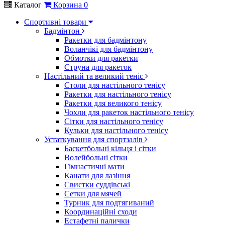
Каталог
Корзина
0
Спортивні товари
Бадмінтон
Ракетки для бадмінтону
Воланчікі для бадмінтону
Обмотки для ракетки
Струна для ракеток
Настільний та великий теніс
Столи для настільного тенісу
Ракетки для настільного тенісу
Ракетки для великого тенісу
Чохли для ракеток настільного тенісу
Сітки для настільного тенісу
Кульки для настільного тенісу
Устаткування для спортзалів
Баскетбольні кільця і сітки
Волейбольні сітки
Гімнастичні мати
Канати для лазіння
Свистки суддівські
Сетки для мячей
Турник для подтягиваний
Координаційні сходи
Естафетні палички