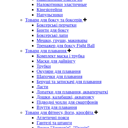
Налокотники эластичные
Кінезіотейпи
Напульсники
Товари для боксу та боксерів
Боксерські перчатки
Бинти для боксу
Боксерські лапи
Мешки, груши, макивары
Тренажер для боксу Fight Ball
Товари для плавання
Комплект маска і трубка
Маски для дайвінгу
Трубки
Окуляри для плавання
Шапочки для плавания
Беруші та затискачі для плавання
Ласти
Лопатки для плавання, акваперчаткі
Дошки, калабашкі, аквапоясу
Підводні чохли для смартфонів
Взуття для плавання
Товари для фітнесу, йоги, кросфіта
Атлетичні пояси
Гантелі та штанги
Диски "Здоров'я", "Грація"