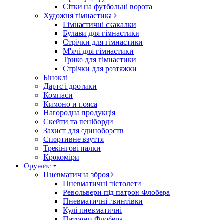
Сітки на футбольні ворота
Художня гімнастика
Гімнастичні скакалки
Булави для гімнастики
Стрічки для гімнастики
М'ячі для гімнастики
Трико для гімнастики
Стрічки для розтяжки
Біноклі
Дартс і дротики
Компаси
Кимоно и пояса
Нагородна продукція
Скейти та пеніборди
Захист для єдиноборств
Спортивне взуття
Трекінгові палки
Крокоміри
Оружие
Пневматична зброя
Пневматичні пістолети
Револьвери під патрон Флобера
Пневматичні гвинтівки
Кулі пневматичні
Патрони Флобера