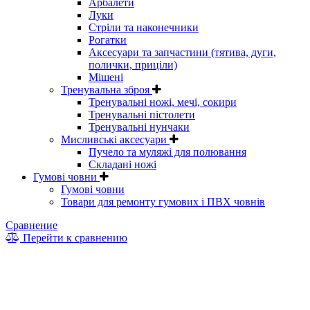
Арбалети
Луки
Стріли та наконечники
Рогатки
Аксесуари та запчастини (тятива, дуги,
полички, приціли)
Мішені
Тренувальна зброя
Тренувальні ножі, мечі, сокири
Тренувальні пістолети
Тренувальні нунчаки
Мисливські аксесуари
Пучело та муляжі для полювання
Складані ножі
Гумові човни
Гумові човни
Товари для ремонту гумових і ПВХ човнів
Сравнение
Перейти к сравнению