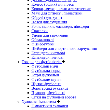
Колесо (ролик) для преса
Крюки, лямки, петли атлетические
М'ячі для фітнесу і гімнастики
Обручі (хулахупи)
Пояси для схуднення
Роли, валики, масажери, півсфери
Скакалки
Упори для віджимань
Обважнювачі
Фітнес-гумки
Шейкери для спортивного харчування
Еспандери кистьові
Еспандери плечові
Товари для футболістів
Футбольні м'ячі
Футбольна форма
Гетри футбольні
Футбольне взуття
Щитки футбольні
Воротарські рукавиці
Прапорці футбольні
Сітки на футбольні ворота
Художня гімнастика
Гімнастичні скакалки