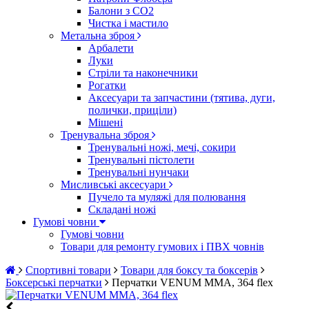
Балони з CO2
Чистка і мастило
Метальна зброя
Арбалети
Луки
Стріли та наконечники
Рогатки
Аксесуари та запчастини (тятива, дуги,
полички, приціли)
Мішені
Тренувальна зброя
Тренувальні ножі, мечі, сокири
Тренувальні пістолети
Тренувальні нунчаки
Мисливські аксесуари
Пучело та муляжі для полювання
Складані ножі
Гумові човни
Гумові човни
Товари для ремонту гумових і ПВХ човнів
Спортивні товари
Товари для боксу та боксерів
Боксерські перчатки
Перчатки VENUM MMA, 364 flex