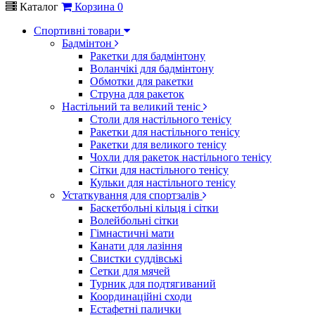
Каталог
Корзина
0
Спортивні товари
Бадмінтон
Ракетки для бадмінтону
Воланчікі для бадмінтону
Обмотки для ракетки
Струна для ракеток
Настільний та великий теніс
Столи для настільного тенісу
Ракетки для настільного тенісу
Ракетки для великого тенісу
Чохли для ракеток настільного тенісу
Сітки для настільного тенісу
Кульки для настільного тенісу
Устаткування для спортзалів
Баскетбольні кільця і сітки
Волейбольні сітки
Гімнастичні мати
Канати для лазіння
Свистки суддівські
Сетки для мячей
Турник для подтягиваний
Координаційні сходи
Естафетні палички