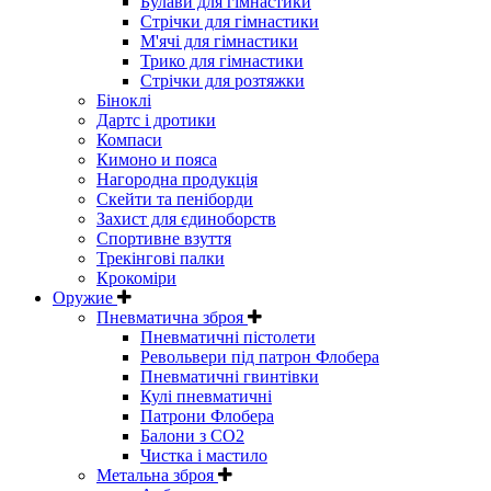
Булави для гімнастики
Стрічки для гімнастики
М'ячі для гімнастики
Трико для гімнастики
Стрічки для розтяжки
Біноклі
Дартс і дротики
Компаси
Кимоно и пояса
Нагородна продукція
Скейти та пеніборди
Захист для єдиноборств
Спортивне взуття
Трекінгові палки
Крокоміри
Оружие
Пневматична зброя
Пневматичні пістолети
Револьвери під патрон Флобера
Пневматичні гвинтівки
Кулі пневматичні
Патрони Флобера
Балони з CO2
Чистка і мастило
Метальна зброя