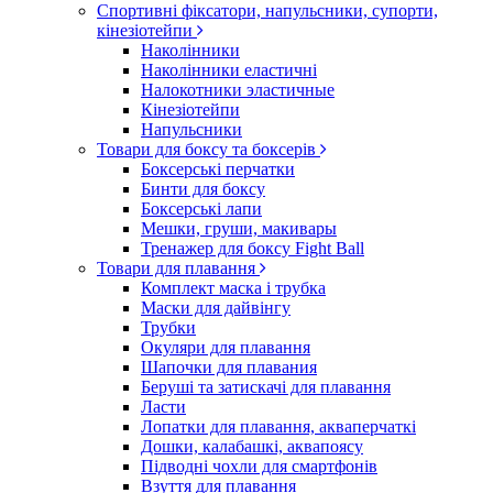
Спортивні фіксатори, напульсники, супорти,
кінезіотейпи
Наколінники
Наколінники еластичні
Налокотники эластичные
Кінезіотейпи
Напульсники
Товари для боксу та боксерів
Боксерські перчатки
Бинти для боксу
Боксерські лапи
Мешки, груши, макивары
Тренажер для боксу Fight Ball
Товари для плавання
Комплект маска і трубка
Маски для дайвінгу
Трубки
Окуляри для плавання
Шапочки для плавания
Беруші та затискачі для плавання
Ласти
Лопатки для плавання, акваперчаткі
Дошки, калабашкі, аквапоясу
Підводні чохли для смартфонів
Взуття для плавання