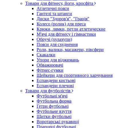
Товари для фітнесу, йоги, кросфіта
Атлетичні пояси
Гантелі та штанги
Диски "Здоров'я", "Грація"
Колесо (ролик) для преса
Крюки, лямки, петли атлетические
М'ячі для фітнесу і гімнастики
Обручі (хулахупи)
Пояси для схуднення
Роли, валики, масажери, півсфери
Скакалки
Упори для віджимань
Обважнювачі
Фітнес-гумки
Шейкери для спортивного харчування
Еспандери кистьові
Еспандери плечові
Товари для футболістів
Футбольні м'ячі
Футбольна форма
Гетри футбольні
Футбольне взуття
Щитки футбольні
Воротарські рукавиці
Прапорці футбольні