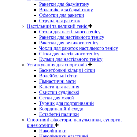
Ракетки для бадмінтону
Воланчікі для бадмінтону
Обмотки для ракетки
Струна для ракеток
Настільний та великий теніс
Столи для настільного тенісу
Ракетки для настільного тенісу
Ракетки для великого тенісу
Чохли для ракеток настільного тенісу
Сітки для настільного тенісу
Кульки для настільного тенісу
Устаткування для спортзалів
Баскетбольні кільця і сітки
Волейбольні сітки
Гімнастичні мати
Канати для лазіння
Свистки суддівські
Сетки для мячей
Турник для подтягиваний
Координаційні сходи
Естафетні палички
Спортивні фіксатори, напульсники, супорти,
кінезіотейпи
Наколінники
Наколінники еластичні