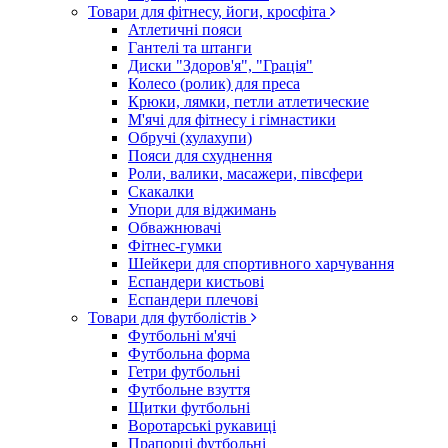
Товари для фітнесу, йоги, кросфіта
Атлетичні пояси
Гантелі та штанги
Диски "Здоров'я", "Грація"
Колесо (ролик) для преса
Крюки, лямки, петли атлетические
М'ячі для фітнесу і гімнастики
Обручі (хулахупи)
Пояси для схуднення
Роли, валики, масажери, півсфери
Скакалки
Упори для віджимань
Обважнювачі
Фітнес-гумки
Шейкери для спортивного харчування
Еспандери кистьові
Еспандери плечові
Товари для футболістів
Футбольні м'ячі
Футбольна форма
Гетри футбольні
Футбольне взуття
Щитки футбольні
Воротарські рукавиці
Прапорці футбольні