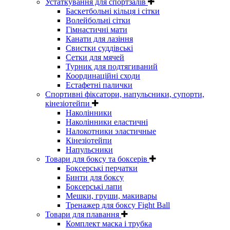
Устаткування для спортзалів
Баскетбольні кільця і сітки
Волейбольні сітки
Гімнастичні мати
Канати для лазіння
Свистки суддівські
Сетки для мячей
Турник для подтягиваний
Координаційні сходи
Естафетні палички
Спортивні фіксатори, напульсники, супорти,
кінезіотейпи
Наколінники
Наколінники еластичні
Налокотники эластичные
Кінезіотейпи
Напульсники
Товари для боксу та боксерів
Боксерські перчатки
Бинти для боксу
Боксерські лапи
Мешки, груши, макивары
Тренажер для боксу Fight Ball
Товари для плавання
Комплект маска і трубка