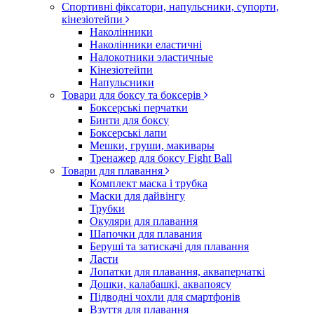
Спортивні фіксатори, напульсники, супорти,
кінезіотейпи
Наколінники
Наколінники еластичні
Налокотники эластичные
Кінезіотейпи
Напульсники
Товари для боксу та боксерів
Боксерські перчатки
Бинти для боксу
Боксерські лапи
Мешки, груши, макивары
Тренажер для боксу Fight Ball
Товари для плавання
Комплект маска і трубка
Маски для дайвінгу
Трубки
Окуляри для плавання
Шапочки для плавания
Беруші та затискачі для плавання
Ласти
Лопатки для плавання, акваперчаткі
Дошки, калабашкі, аквапоясу
Підводні чохли для смартфонів
Взуття для плавання