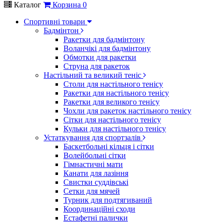
Каталог
Корзина
0
Спортивні товари
Бадмінтон
Ракетки для бадмінтону
Воланчікі для бадмінтону
Обмотки для ракетки
Струна для ракеток
Настільний та великий теніс
Столи для настільного тенісу
Ракетки для настільного тенісу
Ракетки для великого тенісу
Чохли для ракеток настільного тенісу
Сітки для настільного тенісу
Кульки для настільного тенісу
Устаткування для спортзалів
Баскетбольні кільця і сітки
Волейбольні сітки
Гімнастичні мати
Канати для лазіння
Свистки суддівські
Сетки для мячей
Турник для подтягиваний
Координаційні сходи
Естафетні палички