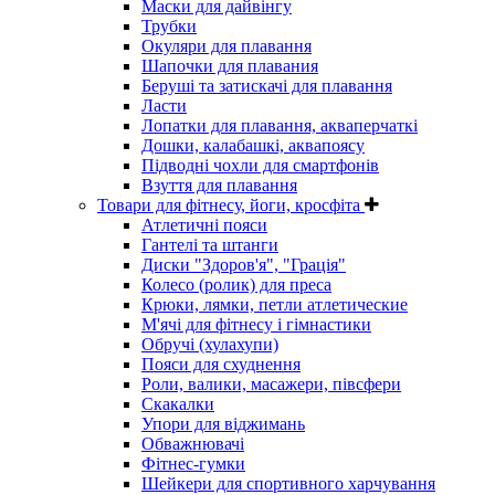
Маски для дайвінгу
Трубки
Окуляри для плавання
Шапочки для плавания
Беруші та затискачі для плавання
Ласти
Лопатки для плавання, акваперчаткі
Дошки, калабашкі, аквапоясу
Підводні чохли для смартфонів
Взуття для плавання
Товари для фітнесу, йоги, кросфіта
Атлетичні пояси
Гантелі та штанги
Диски "Здоров'я", "Грація"
Колесо (ролик) для преса
Крюки, лямки, петли атлетические
М'ячі для фітнесу і гімнастики
Обручі (хулахупи)
Пояси для схуднення
Роли, валики, масажери, півсфери
Скакалки
Упори для віджимань
Обважнювачі
Фітнес-гумки
Шейкери для спортивного харчування