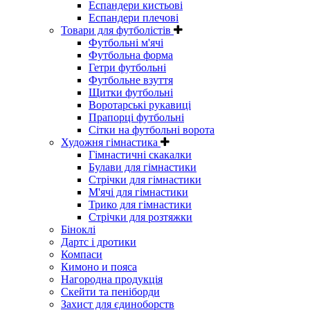
Еспандери кистьові
Еспандери плечові
Товари для футболістів
Футбольні м'ячі
Футбольна форма
Гетри футбольні
Футбольне взуття
Щитки футбольні
Воротарські рукавиці
Прапорці футбольні
Сітки на футбольні ворота
Художня гімнастика
Гімнастичні скакалки
Булави для гімнастики
Стрічки для гімнастики
М'ячі для гімнастики
Трико для гімнастики
Стрічки для розтяжки
Біноклі
Дартс і дротики
Компаси
Кимоно и пояса
Нагородна продукція
Скейти та пеніборди
Захист для єдиноборств