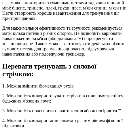
вазі можна повторити з гумовими петлями задіявши в повній
мірі: біцепс, трицепс, плечі, груди, прес, м'язи спини, м'язи ніг.
Петлі створюють хороше навантаження для тренування ніг
при присіданнях.
Для максимальної ефективності та зручності рекомендується
мати кілька петель з різних опором. Це дозволить варіювати
навантаження на м'язи (або допомога їм) і прогресувати
значно швидше. Також можна застосовувати декількох різних
гумових петель для тренувань одночасно, підсумовуючи
навантаження або подовжуючи тренажер.
Переваги тренувань з силової
стрічкою:
1. Можна змінити біомеханіку рухів
2. Можливість використовувати стрічки в силовому тренінгу
будь-яких м'язових груп;
3. Можливість полегшити навантаження або ж погіршити її
4. Можливість використання людям з різним рівнем фізичної
підготовки