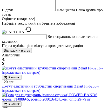
Відгук
Нам цікава Ваша думка про
товар
Оціните товар:
Наберіть текст, який ви бачите в зображенні
Ви неправильно ввели текст з
картинки
Перед публікацією відгуки проходять модерацію
Aналогічні
В кошик
120 грн.
Джгут еластичний трубчастий спортивний Zelart FI-6253-7
(продається по метрам)
В кошик