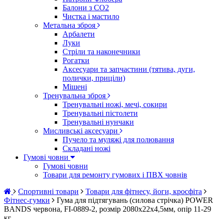
Балони з CO2
Чистка і мастило
Метальна зброя
Арбалети
Луки
Стріли та наконечники
Рогатки
Аксесуари та запчастини (тятива, дуги,
полички, приціли)
Мішені
Тренувальна зброя
Тренувальні ножі, мечі, сокири
Тренувальні пістолети
Тренувальні нунчаки
Мисливські аксесуари
Пучело та муляжі для полювання
Складані ножі
Гумові човни
Гумові човни
Товари для ремонту гумових і ПВХ човнів
Спортивні товари
Товари для фітнесу, йоги, кросфіта
Фітнес-гумки
Гума для підтягувань (силова стрічка) POWER
BANDS червона, FI-0889-2, розмір 2080x22x4,5мм, опір 11-29
кг