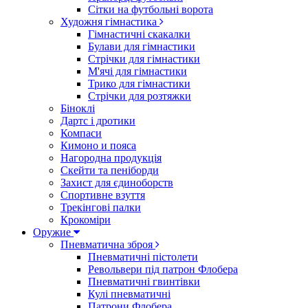
Сітки на футбольні ворота
Художня гімнастика
Гімнастичні скакалки
Булави для гімнастики
Стрічки для гімнастики
М'ячі для гімнастики
Трико для гімнастики
Стрічки для розтяжки
Біноклі
Дартс і дротики
Компаси
Кимоно и пояса
Нагородна продукція
Скейти та пеніборди
Захист для єдиноборств
Спортивне взуття
Трекінгові палки
Крокоміри
Оружие
Пневматична зброя
Пневматичні пістолети
Револьвери під патрон Флобера
Пневматичні гвинтівки
Кулі пневматичні
Патрони Флобера