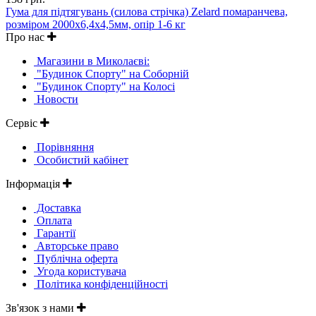
Гума для підтягувань (силова стрічка) Zelard помаранчева,
розміром 2000x6,4x4,5мм, опір 1-6 кг
Про нас
Магазини в Миколаєві:
"Будинок Спорту" на Соборній
"Будинок Спорту" на Колосі
Новости
Сервіс
Порівняння
Особистий кабінет
Інформація
Доставка
Оплата
Гарантії
Авторське право
Публічна оферта
Угода користувача
Політика конфіденційності
Зв'язок з нами