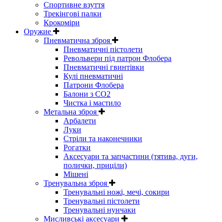
Спортивне взуття
Трекінгові палки
Крокоміри
Оружие
Пневматична зброя
Пневматичні пістолети
Револьвери під патрон Флобера
Пневматичні гвинтівки
Кулі пневматичні
Патрони Флобера
Балони з CO2
Чистка і мастило
Метальна зброя
Арбалети
Луки
Стріли та наконечники
Рогатки
Аксесуари та запчастини (тятива, дуги,
полички, приціли)
Мішені
Тренувальна зброя
Тренувальні ножі, мечі, сокири
Тренувальні пістолети
Тренувальні нунчаки
Мисливські аксесуари