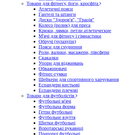
Товари для фітнесу, йоги, кросфіта
Атлетичні пояси
Гантелі та штанги
Диски "Здоров'я", "Грація"
Колесо (ролик) для преса
Крюки, лямки, петли атлетические
М'ячі для фітнесу і гімнастики
Обручі (хулахупи)
Пояси для схуднення
Роли, валики, масажери, півсфери
Скакалки
Упори для віджимань
Обважнювачі
Фітнес-гумки
Шейкери для спортивного харчування
Еспандери кистьові
Еспандери плечові
Товари для футболістів
Футбольні м'ячі
Футбольна форма
Гетри футбольні
Футбольне взуття
Щитки футбольні
Воротарські рукавиці
Прапорці футбольні