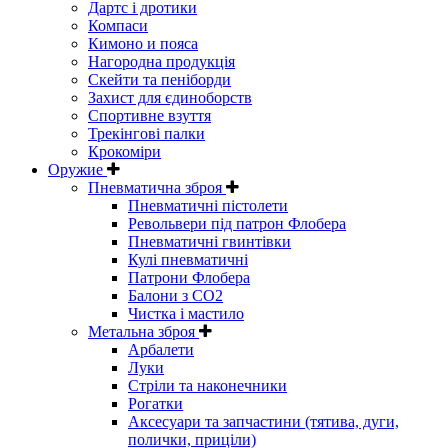
Дартс і дротики
Компаси
Кимоно и пояса
Нагородна продукція
Скейти та пеніборди
Захист для єдиноборств
Спортивне взуття
Трекінгові палки
Крокоміри
Оружие
Пневматична зброя
Пневматичні пістолети
Револьвери під патрон Флобера
Пневматичні гвинтівки
Кулі пневматичні
Патрони Флобера
Балони з CO2
Чистка і мастило
Метальна зброя
Арбалети
Луки
Стріли та наконечники
Рогатки
Аксесуари та запчастини (тятива, дуги,
полички, приціли)