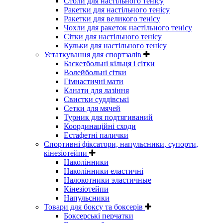
Столи для настільного тенісу
Ракетки для настільного тенісу
Ракетки для великого тенісу
Чохли для ракеток настільного тенісу
Сітки для настільного тенісу
Кульки для настільного тенісу
Устаткування для спортзалів
Баскетбольні кільця і сітки
Волейбольні сітки
Гімнастичні мати
Канати для лазіння
Свистки суддівські
Сетки для мячей
Турник для подтягиваний
Координаційні сходи
Естафетні палички
Спортивні фіксатори, напульсники, супорти,
кінезіотейпи
Наколінники
Наколінники еластичні
Налокотники эластичные
Кінезіотейпи
Напульсники
Товари для боксу та боксерів
Боксерські перчатки