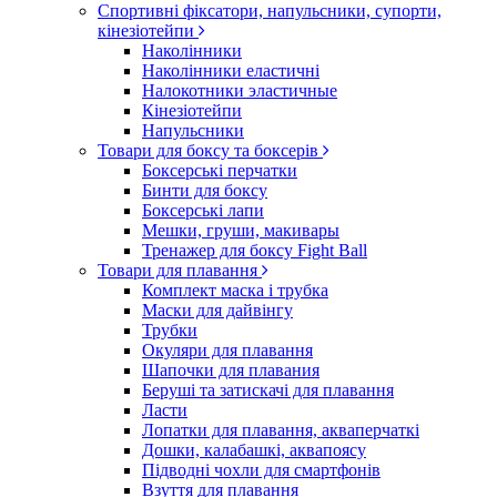
Спортивні фіксатори, напульсники, супорти,
кінезіотейпи
Наколінники
Наколінники еластичні
Налокотники эластичные
Кінезіотейпи
Напульсники
Товари для боксу та боксерів
Боксерські перчатки
Бинти для боксу
Боксерські лапи
Мешки, груши, макивары
Тренажер для боксу Fight Ball
Товари для плавання
Комплект маска і трубка
Маски для дайвінгу
Трубки
Окуляри для плавання
Шапочки для плавания
Беруші та затискачі для плавання
Ласти
Лопатки для плавання, акваперчаткі
Дошки, калабашкі, аквапоясу
Підводні чохли для смартфонів
Взуття для плавання