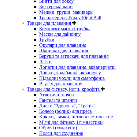
Бинти для боксу
Боксерські лапи
Мешки, груши, макивары
Тренажер для боксу Fight Ball
Товари для плавання
Комплект маска і трубка
Маски для дайвінгу
Трубки
Окуляри для плавання
Шапочки для плавания
Беруші та затискачі для плавання
Ласти
Лопатки для плавання, акваперчаткі
Дошки, калабашкі, аквапоясу
Підводні чохли для смартфонів
Взуття для плавання
Товари для фітнесу, йоги, кросфіта
Атлетичні пояси
Гантелі та штанги
Диски "Здоров'я", "Грація"
Колесо (ролик) для преса
Крюки, лямки, петли атлетические
М'ячі для фітнесу і гімнастики
Обручі (хулахупи)
Пояси для схуднення