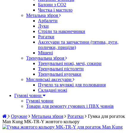
Балони з CO2
Чистка і мастило
Метальна зброя
Арбалети
Луки
Стріли та наконечники
Рогатки
Аксесуари та запчастини (тятива, дуги,
полички, приціли)
Мішені
Тренувальна зброя
Тренувальні ножі, мечі, сокири
Тренувальні пістолети
Тренувальні нунчаки
Мисливські аксесуари
Пучело та муляжі для полювання
Складані ножі
Гумові човни
Гумові човни
Товари для ремонту гумових і ПВХ човнів
Оружие
Метальна зброя
Рогатки
Гумка для рогаток
Man Kung MK-TR-Y жовтого кольору