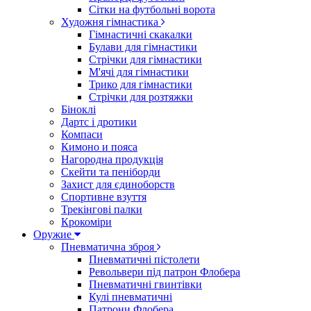
Сітки на футбольні ворота
Художня гімнастика
Гімнастичні скакалки
Булави для гімнастики
Стрічки для гімнастики
М'ячі для гімнастики
Трико для гімнастики
Стрічки для розтяжки
Біноклі
Дартс і дротики
Компаси
Кимоно и пояса
Нагородна продукція
Скейти та пеніборди
Захист для єдиноборств
Спортивне взуття
Трекінгові палки
Крокоміри
Оружие
Пневматична зброя
Пневматичні пістолети
Револьвери під патрон Флобера
Пневматичні гвинтівки
Кулі пневматичні
Патрони Флобера