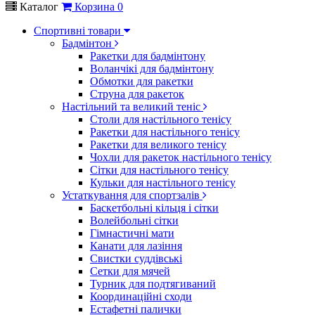
Каталог
Корзина
0
Спортивні товари
Бадмінтон
Ракетки для бадмінтону
Воланчікі для бадмінтону
Обмотки для ракетки
Струна для ракеток
Настільний та великий теніс
Столи для настільного тенісу
Ракетки для настільного тенісу
Ракетки для великого тенісу
Чохли для ракеток настільного тенісу
Сітки для настільного тенісу
Кульки для настільного тенісу
Устаткування для спортзалів
Баскетбольні кільця і сітки
Волейбольні сітки
Гімнастичні мати
Канати для лазіння
Свистки суддівські
Сетки для мячей
Турник для подтягиваний
Координаційні сходи
Естафетні палички