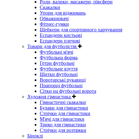
Роли, валики, масажери, півсфери
Скакалки
Упори для віджимань
Обважнювачі
Фітнес-гумки
Шейкери для спортивного харчування
Еспандери кистьові
Еспандери плечові
Товари для футболістів
Футбольні м'ячі
Футбольна форма
Гетри футбольні
Футбольне взуття
Щитки футбольні
Воротарські рукавиці
Прапорці футбольні
Сітки на футбольні ворота
Художня гімнастика
Гімнастичні скакалки
Булави для гімнастики
Стрічки для гімнастики
М'ячі для гімнастики
Трико для гімнастики
Стрічки для розтяжки
Біноклі