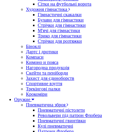
Сітки на футбольні ворота
Художня гімнастика
Гімнастичні скакалки
Булави для гімнастики
Стрічки для гімнастики
М'ячі для гімнастики
Трико для гімнастики
Стрічки для розтяжки
Біноклі
Дартс і дротики
Компаси
Кимоно и пояса
Нагородна продукція
Скейти та пеніборди
Захист для єдиноборств
Спортивне взуття
Трекінгові палки
Крокоміри
Оружие
Пневматична зброя
Пневматичні пістолети
Револьвери під патрон Флобера
Пневматичні гвинтівки
Кулі пневматичні
Патрони Флобера