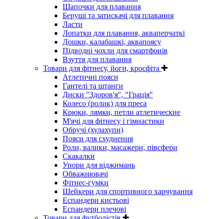
Шапочки для плавания
Беруші та затискачі для плавання
Ласти
Лопатки для плавання, акваперчаткі
Дошки, калабашкі, аквапоясу
Підводні чохли для смартфонів
Взуття для плавання
Товари для фітнесу, йоги, кросфіта
Атлетичні пояси
Гантелі та штанги
Диски "Здоров'я", "Грація"
Колесо (ролик) для преса
Крюки, лямки, петли атлетические
М'ячі для фітнесу і гімнастики
Обручі (хулахупи)
Пояси для схуднення
Роли, валики, масажери, півсфери
Скакалки
Упори для віджимань
Обважнювачі
Фітнес-гумки
Шейкери для спортивного харчування
Еспандери кистьові
Еспандери плечові
Товари для футболістів