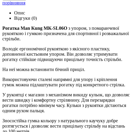
порівняння
Опис
Відгуки (0)
Рогатка Man Kung MK-SL06O
з упором, з помаранчевої
рукояткою і гумкою призначена для спортивної і розважальної
стрільби.
Володіє ергономічної рукояткою з якісного пластику,
доповненої кистьовим упором. Він дозволяє утримувати
рогатку стійкіше підвищуючи прицільну точність стрільби.
На неї можна встановити бічний приціл.
Використовуючи сталеві напрямні для упору і кріплення
гумок можна підлаштувати рогатку під конкретного стрілка.
У рукоятці є магазин з механізмом викиду кульок, що дозволяє
вести швидку і комфортну стрілянину. Для перезарядки
рогатки потрібно мінімум часу. Кульки з рукоятки дістаються
одним рухом пальця.
Зносостійка гумка кольору з натурального каучуку добре
розтягується і дозволяє вести прицільну стрільбу на відстань
до 100 метрів.