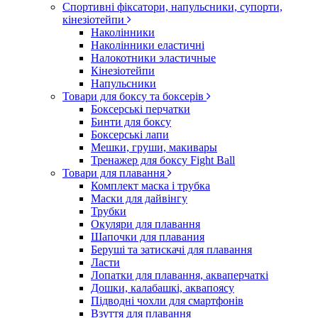
Спортивні фіксатори, напульсники, супорти,
кінезіотейпи
Наколінники
Наколінники еластичні
Налокотники эластичные
Кінезіотейпи
Напульсники
Товари для боксу та боксерів
Боксерські перчатки
Бинти для боксу
Боксерські лапи
Мешки, груши, макивары
Тренажер для боксу Fight Ball
Товари для плавання
Комплект маска і трубка
Маски для дайвінгу
Трубки
Окуляри для плавання
Шапочки для плавания
Беруші та затискачі для плавання
Ласти
Лопатки для плавання, акваперчаткі
Дошки, калабашкі, аквапоясу
Підводні чохли для смартфонів
Взуття для плавання