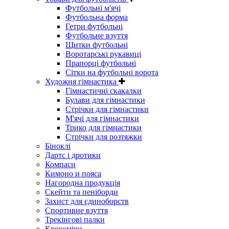
Футбольні м'ячі
Футбольна форма
Гетри футбольні
Футбольне взуття
Щитки футбольні
Воротарські рукавиці
Прапорці футбольні
Сітки на футбольні ворота
Художня гімнастика
Гімнастичні скакалки
Булави для гімнастики
Стрічки для гімнастики
М'ячі для гімнастики
Трико для гімнастики
Стрічки для розтяжки
Біноклі
Дартс і дротики
Компаси
Кимоно и пояса
Нагородна продукція
Скейти та пеніборди
Захист для єдиноборств
Спортивне взуття
Трекінгові палки
Крокоміри