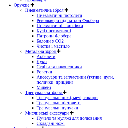
Оружие
Пневматична зброя
Пневматичні пістолети
Револьвери під патрон Флобера
Пневматичні гвинтівки
Кулі пневматичні
Патрони Флобера
Балони з CO2
Чистка і мастило
Метальна зброя
Арбалети
Луки
Стріли та наконечники
Рогатки
Аксесуари та запчастини (тятива, дуги,
полички, приціли)
Мішені
Тренувальна зброя
Тренувальні ножі, мечі, сокири
Тренувальні пістолети
Тренувальні нунчаки
Мисливські аксесуари
Пучело та муляжі для полювання
Складані ножі