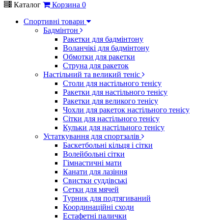
Каталог
Корзина
0
Спортивні товари
Бадмінтон
Ракетки для бадмінтону
Воланчікі для бадмінтону
Обмотки для ракетки
Струна для ракеток
Настільний та великий теніс
Столи для настільного тенісу
Ракетки для настільного тенісу
Ракетки для великого тенісу
Чохли для ракеток настільного тенісу
Сітки для настільного тенісу
Кульки для настільного тенісу
Устаткування для спортзалів
Баскетбольні кільця і сітки
Волейбольні сітки
Гімнастичні мати
Канати для лазіння
Свистки суддівські
Сетки для мячей
Турник для подтягиваний
Координаційні сходи
Естафетні палички