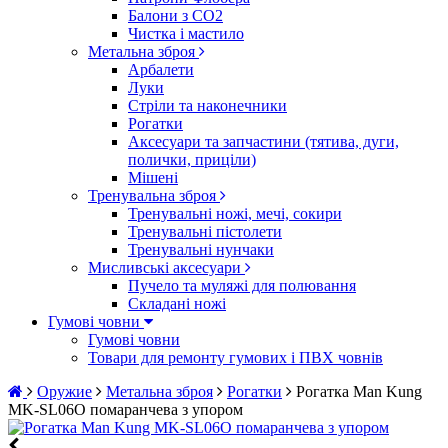
Балони з CO2
Чистка і мастило
Метальна зброя
Арбалети
Луки
Стріли та наконечники
Рогатки
Аксесуари та запчастини (тятива, дуги,
полички, приціли)
Мішені
Тренувальна зброя
Тренувальні ножі, мечі, сокири
Тренувальні пістолети
Тренувальні нунчаки
Мисливські аксесуари
Пучело та муляжі для полювання
Складані ножі
Гумові човни
Гумові човни
Товари для ремонту гумових і ПВХ човнів
Оружие
Метальна зброя
Рогатки
Рогатка Man Kung
MK-SL06O помаранчева з упором