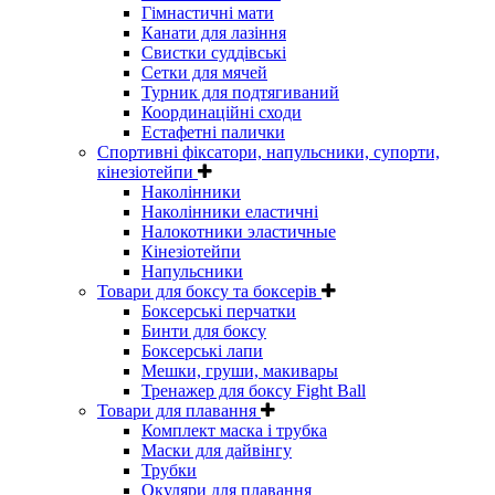
Гімнастичні мати
Канати для лазіння
Свистки суддівські
Сетки для мячей
Турник для подтягиваний
Координаційні сходи
Естафетні палички
Спортивні фіксатори, напульсники, супорти,
кінезіотейпи
Наколінники
Наколінники еластичні
Налокотники эластичные
Кінезіотейпи
Напульсники
Товари для боксу та боксерів
Боксерські перчатки
Бинти для боксу
Боксерські лапи
Мешки, груши, макивары
Тренажер для боксу Fight Ball
Товари для плавання
Комплект маска і трубка
Маски для дайвінгу
Трубки
Окуляри для плавання