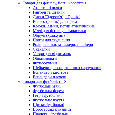
Товари для фітнесу, йоги, кросфіта
Атлетичні пояси
Гантелі та штанги
Диски "Здоров'я", "Грація"
Колесо (ролик) для преса
Крюки, лямки, петли атлетические
М'ячі для фітнесу і гімнастики
Обручі (хулахупи)
Пояси для схуднення
Роли, валики, масажери, півсфери
Скакалки
Упори для віджимань
Обважнювачі
Фітнес-гумки
Шейкери для спортивного харчування
Еспандери кистьові
Еспандери плечові
Товари для футболістів
Футбольні м'ячі
Футбольна форма
Гетри футбольні
Футбольне взуття
Щитки футбольні
Воротарські рукавиці
Прапорці футбольні