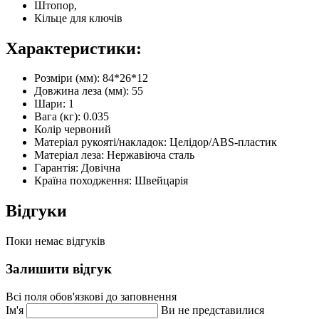
Штопор,
Кільце для ключів
Характеристики:
Розміри (мм): 84*26*12
Довжина леза (мм): 55
Шари: 1
Вага (кг): 0.035
Колір червоний
Матеріал рукояті/накладок: Целідор/ABS-пластик
Матеріал леза: Нержавіюча сталь
Гарантія: Довічна
Країна походження: Швейцарія
Відгуки
Поки немає відгуків
Залишити відгук
Всі поля обов'язкові до заповнення
Ім'я
Ви не представилися