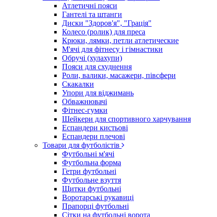
Атлетичні пояси
Гантелі та штанги
Диски "Здоров'я", "Грація"
Колесо (ролик) для преса
Крюки, лямки, петли атлетические
М'ячі для фітнесу і гімнастики
Обручі (хулахупи)
Пояси для схуднення
Роли, валики, масажери, півсфери
Скакалки
Упори для віджимань
Обважнювачі
Фітнес-гумки
Шейкери для спортивного харчування
Еспандери кистьові
Еспандери плечові
Товари для футболістів
Футбольні м'ячі
Футбольна форма
Гетри футбольні
Футбольне взуття
Щитки футбольні
Воротарські рукавиці
Прапорці футбольні
Сітки на футбольні ворота