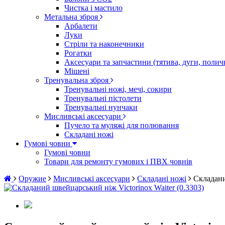
Чистка і мастило
Метальна зброя
Арбалети
Луки
Стріли та наконечники
Рогатки
Аксесуари та запчастини (тятива, дуги, полич
Мішені
Тренувальна зброя
Тренувальні ножі, мечі, сокири
Тренувальні пістолети
Тренувальні нунчаки
Мисливські аксесуари
Пучело та муляжі для полювання
Складані ножі
Гумові човни
Гумові човни
Товари для ремонту гумових і ПВХ човнів
Оружие
Мисливські аксесуари
Складані ножі
Складани