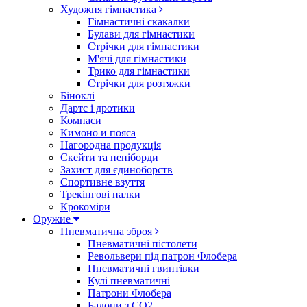
Художня гімнастика
Гімнастичні скакалки
Булави для гімнастики
Стрічки для гімнастики
М'ячі для гімнастики
Трико для гімнастики
Стрічки для розтяжки
Біноклі
Дартс і дротики
Компаси
Кимоно и пояса
Нагородна продукція
Скейти та пеніборди
Захист для єдиноборств
Спортивне взуття
Трекінгові палки
Крокоміри
Оружие
Пневматична зброя
Пневматичні пістолети
Револьвери під патрон Флобера
Пневматичні гвинтівки
Кулі пневматичні
Патрони Флобера
Балони з CO2