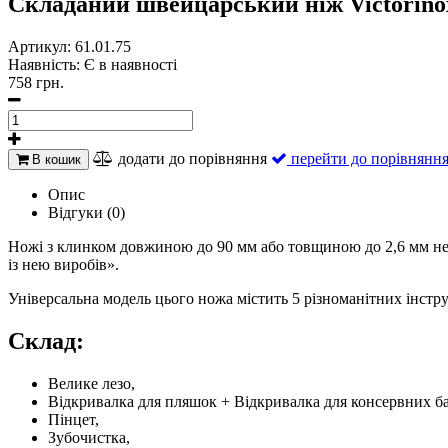
Складаний швейцарський ніж Victorinox
Артикул:
61.01.75
Наявність:
Є в наявності
758 грн.
додати до порівняння
перейти до порівнянн
В кошик
Опис
Відгуки (0)
Ножі з клинком довжиною до 90 мм або товщиною до 2,6 мм не 
із нею виробів».
Універсальна модель цього ножа містить 5 різноманітних інстру
Склад:
Велике лезо,
Відкривалка для пляшок + Відкривалка для консервних бано
Пінцет,
Зубочистка,