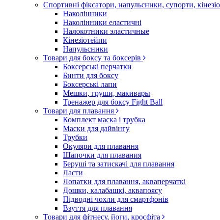
Спортивні фіксатори, напульсники, супорти, кінез
Наколінники
Наколінники еластичні
Налокотники эластичные
Кінезіотейпи
Напульсники
Товари для боксу та боксерів
Боксерські перчатки
Бинти для боксу
Боксерські лапи
Мешки, груши, макивары
Тренажер для боксу Fight Ball
Товари для плавання
Комплект маска і трубка
Маски для дайвінгу
Трубки
Окуляри для плавання
Шапочки для плавания
Беруші та затискачі для плавання
Ласти
Лопатки для плавання, акваперчаткі
Дошки, калабашкі, аквапоясу
Підводні чохли для смартфонів
Взуття для плавання
Товари для фітнесу, йоги, кросфіта