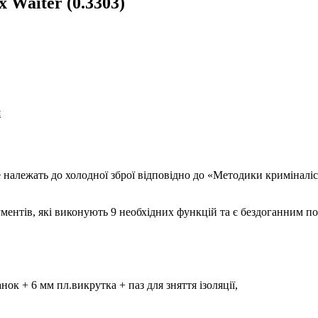
 Waiter (0.3303)
я
належать до холодної зброї відповідно до «Методики криміналіс
ментів, які виконують 9 необхідних функцій та є бездоганним пом
к + 6 мм пл.викрутка + паз для зняття ізоляції,