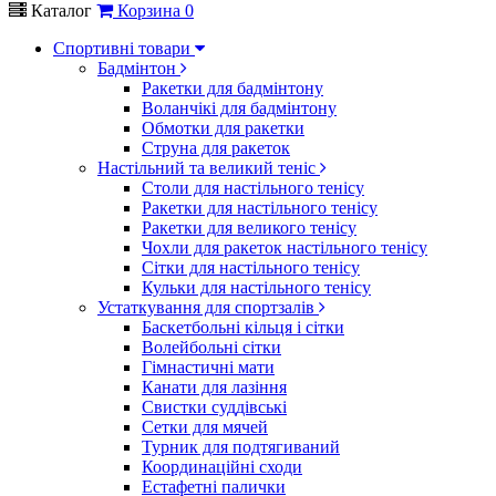
Каталог
Корзина
0
Спортивні товари
Бадмінтон
Ракетки для бадмінтону
Воланчікі для бадмінтону
Обмотки для ракетки
Струна для ракеток
Настільний та великий теніс
Столи для настільного тенісу
Ракетки для настільного тенісу
Ракетки для великого тенісу
Чохли для ракеток настільного тенісу
Сітки для настільного тенісу
Кульки для настільного тенісу
Устаткування для спортзалів
Баскетбольні кільця і сітки
Волейбольні сітки
Гімнастичні мати
Канати для лазіння
Свистки суддівські
Сетки для мячей
Турник для подтягиваний
Координаційні сходи
Естафетні палички