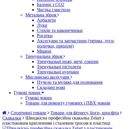
Балони з CO2
Чистка і мастило
Метальна зброя
Арбалети
Луки
Стріли та наконечники
Рогатки
Аксесуари та запчастини (тятива, дуги,
полички, приціли)
Мішені
Тренувальна зброя
Тренувальні ножі, мечі, сокири
Тренувальні пістолети
Тренувальні нунчаки
Мисливські аксесуари
Пучело та муляжі для полювання
Складані ножі
Гумові човни
Гумові човни
Товари для ремонту гумових і ПВХ човнів
Спортивні товари
Товари для фітнесу, йоги, кросфіта
Скакалки
Швидкісна професійна скакалка Zelart з
пластиковим кріпленням і сталевим тросом в пластиці