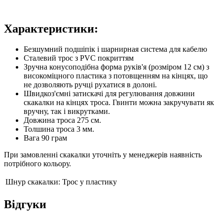
Характеристики:
Безшумний подшіпік і шарнирная система для кабелю
Сталевий трос з PVC покриттям
Зручна конусоподібна форма руків'я (розміром 12 см) з
високоміцного пластика з потовщенням на кінцях, що
не дозволяють ручці рухатися в долоні.
Швидкоз'ємні затискачі для регулювання довжини
скакалки на кінцях троса. Гвинти можна закручувати як
вручну, так і викрутками.
Довжина троса 275 см.
Толшина троса 3 мм.
Вага 90 грам
При замовленні скакалки уточніть у менеджерів наявність
потрібного кольору.
Шнур скакалки:
Трос у пластику
Відгуки