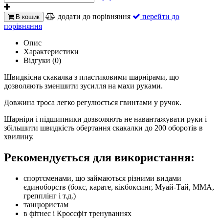
додати до порівняння
перейти до
В кошик
порівняння
Опис
Характеристики
Відгуки (0)
Швидкісна скакалка з пластиковими шарнірами, що
дозволяють зменшити зусилля на махи руками.
Довжина троса легко регулюється гвинтами у ручок.
Шарніри і підшипники дозволяють не навантажувати руки і
збільшити швидкість обертання скакалки до 200 оборотів в
хвилину.
Рекомендується для використання:
спортсменами, що займаються різними видами
єдиноборств (бокс, карате, кікбоксинг, Myай-Тай, MMA,
грепплінг і т.д.)
танцюристам
в фітнес і Кроссфіт тренуваннях