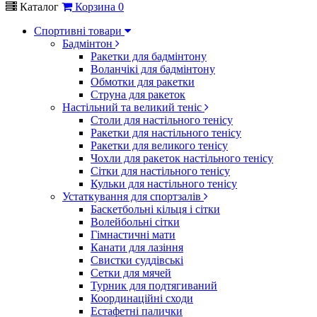
Каталог
Корзина
0
Спортивні товари
Бадмінтон
Ракетки для бадмінтону
Воланчікі для бадмінтону
Обмотки для ракетки
Струна для ракеток
Настільний та великий теніс
Столи для настільного тенісу
Ракетки для настільного тенісу
Ракетки для великого тенісу
Чохли для ракеток настільного тенісу
Сітки для настільного тенісу
Кульки для настільного тенісу
Устаткування для спортзалів
Баскетбольні кільця і сітки
Волейбольні сітки
Гімнастичні мати
Канати для лазіння
Свистки суддівські
Сетки для мячей
Турник для подтягиваний
Координаційні сходи
Естафетні палички