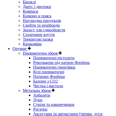
Біноклі
Дартс і дротики
Компаси
Кимоно и пояса
Нагородна продукція
Скейти та пеніборди
Захист для єдиноборств
Спортивне взуття
Трекінгові палки
Крокоміри
Оружие
Пневматична зброя
Пневматичні пістолети
Револьвери під патрон Флобера
Пневматичні гвинтівки
Кулі пневматичні
Патрони Флобера
Балони з CO2
Чистка і мастило
Метальна зброя
Арбалети
Луки
Стріли та наконечники
Рогатки
Аксесуари та запчастини (тятива, дуги,