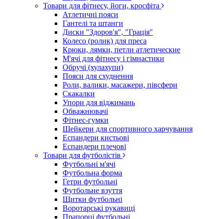
Товари для фітнесу, йоги, кросфіта
Атлетичні пояси
Гантелі та штанги
Диски "Здоров'я", "Грація"
Колесо (ролик) для преса
Крюки, лямки, петли атлетические
М'ячі для фітнесу і гімнастики
Обручі (хулахупи)
Пояси для схуднення
Роли, валики, масажери, півсфери
Скакалки
Упори для віджимань
Обважнювачі
Фітнес-гумки
Шейкери для спортивного харчування
Еспандери кистьові
Еспандери плечові
Товари для футболістів
Футбольні м'ячі
Футбольна форма
Гетри футбольні
Футбольне взуття
Щитки футбольні
Воротарські рукавиці
Прапорці футбольні