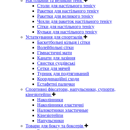
Настільний та великий теніс
Столи для настільного тенісу
Ракетки для настільного тенісу
Ракетки для великого тенісу
Чохли для ракеток настільного тенісу
Сітки для настільного тенісу
Кульки для настільного тенісу
Устаткування для спортзалів
Баскетбольні кільця і сітки
Волейбольні сітки
Гімнастичні мати
Канати для лазіння
Свистки суддівські
Сетки для мячей
Турник для подтягиваний
Координаційні сходи
Естафетні палички
Спортивні фіксатори, напульсники, супорти,
кінезіотейпи
Наколінники
Наколінники еластичні
Налокотники эластичные
Кінезіотейпи
Напульсники
Товари для боксу та боксерів