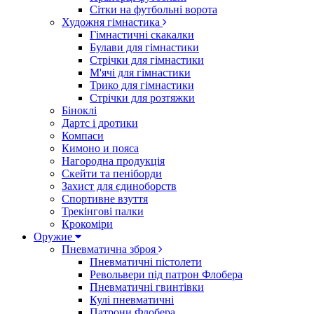
Сітки на футбольні ворота
Художня гімнастика
Гімнастичні скакалки
Булави для гімнастики
Стрічки для гімнастики
М'ячі для гімнастики
Трико для гімнастики
Стрічки для розтяжки
Біноклі
Дартс і дротики
Компаси
Кимоно и пояса
Нагородна продукція
Скейти та пеніборди
Захист для єдиноборств
Спортивне взуття
Трекінгові палки
Крокоміри
Оружие
Пневматична зброя
Пневматичні пістолети
Револьвери під патрон Флобера
Пневматичні гвинтівки
Кулі пневматичні
Патрони Флобера