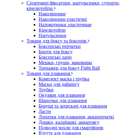
Спортивні фіксатори, напульсники, супорти,
кінезіотейпи
Наколінники
Наколінники еластичні
Налокотники эластичные
Кінезіотейпи
Напульсники
Товари для боксу та боксерів
Боксерські перчатки
Бинти для боксу
Боксерські лапи
Мешки, груши, макивары
Тренажер для боксу Fight Ball
Товари для плавання
Комплект маска і трубка
Маски для дайвінгу
Трубки
Окуляри для плавання
Шапочки для плавания
Беруші та затискачі для плавання
Ласти
Лопатки для плавання, акваперчаткі
Дошки, калабашкі, аквапоясу
Підводні чохли для смартфонів
Взуття для плавання