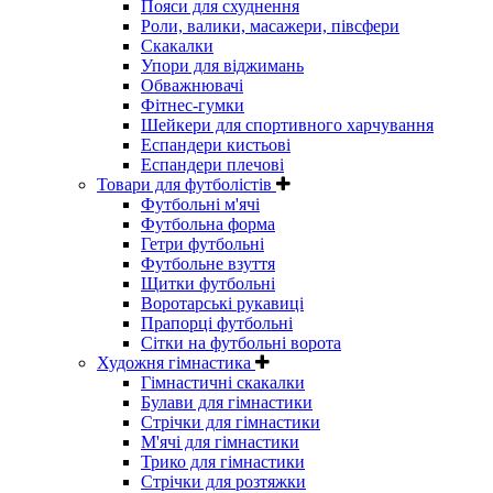
Пояси для схуднення
Роли, валики, масажери, півсфери
Скакалки
Упори для віджимань
Обважнювачі
Фітнес-гумки
Шейкери для спортивного харчування
Еспандери кистьові
Еспандери плечові
Товари для футболістів
Футбольні м'ячі
Футбольна форма
Гетри футбольні
Футбольне взуття
Щитки футбольні
Воротарські рукавиці
Прапорці футбольні
Сітки на футбольні ворота
Художня гімнастика
Гімнастичні скакалки
Булави для гімнастики
Стрічки для гімнастики
М'ячі для гімнастики
Трико для гімнастики
Стрічки для розтяжки