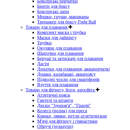
Боксерські перчатки
Бинти для боксу
Боксерські лапи
Мешки, груши, макивары
Тренажер для боксу Fight Ball
Товари для плавання
Комплект маска і трубка
Маски для дайвінгу
Трубки
Окуляри для плавання
Шапочки для плавания
Беруші та затискачі для плавання
Ласти
Лопатки для плавання, акваперчаткі
Дошки, калабашкі, аквапоясу
Підводні чохли для смартфонів
Взуття для плавання
Товари для фітнесу, йоги, кросфіта
Атлетичні пояси
Гантелі та штанги
Диски "Здоров'я", "Грація"
Колесо (ролик) для преса
Крюки, лямки, петли атлетические
М'ячі для фітнесу і гімнастики
Обручі (хулахупи)