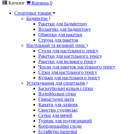
Каталог
Корзина
0
Спортивні товари
Бадмінтон
Ракетки для бадмінтону
Воланчікі для бадмінтону
Обмотки для ракетки
Струна для ракеток
Настільний та великий теніс
Столи для настільного тенісу
Ракетки для настільного тенісу
Ракетки для великого тенісу
Чохли для ракеток настільного тенісу
Сітки для настільного тенісу
Кульки для настільного тенісу
Устаткування для спортзалів
Баскетбольні кільця і сітки
Волейбольні сітки
Гімнастичні мати
Канати для лазіння
Свистки суддівські
Сетки для мячей
Турник для подтягиваний
Координаційні сходи
Естафетні палички