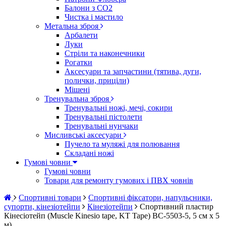
Балони з CO2
Чистка і мастило
Метальна зброя
Арбалети
Луки
Стріли та наконечники
Рогатки
Аксесуари та запчастини (тятива, дуги,
полички, приціли)
Мішені
Тренувальна зброя
Тренувальні ножі, мечі, сокири
Тренувальні пістолети
Тренувальні нунчаки
Мисливські аксесуари
Пучело та муляжі для полювання
Складані ножі
Гумові човни
Гумові човни
Товари для ремонту гумових і ПВХ човнів
Спортивні товари
Спортивні фіксатори, напульсники,
супорти, кінезіотейпи
Кінезіотейпи
Спортивний пластир
Кінеcіотейп (Muscle Kinesio tape, KT Tape) BC-5503-5, 5 см х 5
м)