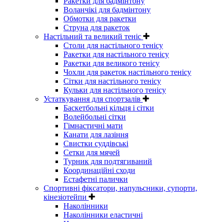
Ракетки для бадмінтону
Воланчікі для бадмінтону
Обмотки для ракетки
Струна для ракеток
Настільний та великий теніс
Столи для настільного тенісу
Ракетки для настільного тенісу
Ракетки для великого тенісу
Чохли для ракеток настільного тенісу
Сітки для настільного тенісу
Кульки для настільного тенісу
Устаткування для спортзалів
Баскетбольні кільця і сітки
Волейбольні сітки
Гімнастичні мати
Канати для лазіння
Свистки суддівські
Сетки для мячей
Турник для подтягиваний
Координаційні сходи
Естафетні палички
Спортивні фіксатори, напульсники, супорти,
кінезіотейпи
Наколінники
Наколінники еластичні