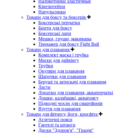
Налокотники эластичные
Кінезіотейпи
Напульсники
Товари для боксу та боксерів
Боксерські перчатки
Бинти для боксу
Боксерські лапи
Мешки, груши, макивары
Тренажер для боксу Fight Ball
Товари для плавання
Комплект маска і трубка
Маски для дайвінгу
Трубки
Окуляри для плавання
Шапочки для плавания
Беруші та затискачі для плавання
Ласти
Лопатки для плавання, акваперчаткі
Дошки, калабашкі, аквапоясу
Підводні чохли для смартфонів
Взуття для плавання
Товари для фітнесу, йоги, кросфіта
Атлетичні пояси
Гантелі та штанги
Диски "Здоров'я", "Грація"