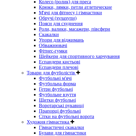
Колесо (ролик) для преса
Крюки, лямки, петли атлетические
М'ячі для фітнесу і гімнастики
Обручі (хулахупи)
Пояси для схуднення
Роли, валики, масажери, півсфери
Скакалки
Упори для віджимань
Обважнювачі
Фітнес-гумки
Шейкери для спортивного харчування
Еспандери кистьові
Еспандери плечові
Товари для футболістів
Футбольні м'ячі
Футбольна форма
Гетри футбольні
Футбольне взуття
Щитки футбольні
Воротарські рукавиці
Прапорці футбольні
Сітки на футбольні ворота
Художня гімнастика
Гімнастичні скакалки
Булави для гімнастики