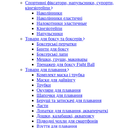
Спортивні фіксатори, напульсники, супорти,
кінезіотейпи
Наколінники
Наколінники еластичні
Налокотники эластичные
Кінезіотейпи
Напульсники
Товари для боксу та боксерів
Боксерські перчатки
Бинти для боксу
Боксерські лапи
Мешки, груши, макивары
Тренажер для боксу Fight Ball
Товари для плавання
Комплект маска і трубка
Маски для дайвінгу
Трубки
Окуляри для плавання
Шапочки для плавания
Беруші та затискачі для плавання
Ласти
Лопатки для плавання, акваперчаткі
Дошки, калабашкі, аквапоясу
Підводні чохли для смартфонів
Взуття для плавання