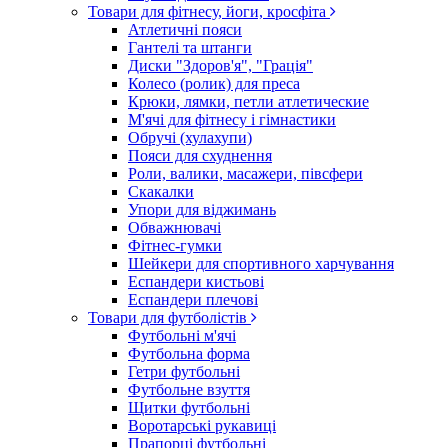
Товари для фітнесу, йоги, кросфіта
Атлетичні пояси
Гантелі та штанги
Диски "Здоров'я", "Грація"
Колесо (ролик) для преса
Крюки, лямки, петли атлетические
М'ячі для фітнесу і гімнастики
Обручі (хулахупи)
Пояси для схуднення
Роли, валики, масажери, півсфери
Скакалки
Упори для віджимань
Обважнювачі
Фітнес-гумки
Шейкери для спортивного харчування
Еспандери кистьові
Еспандери плечові
Товари для футболістів
Футбольні м'ячі
Футбольна форма
Гетри футбольні
Футбольне взуття
Щитки футбольні
Воротарські рукавиці
Прапорці футбольні