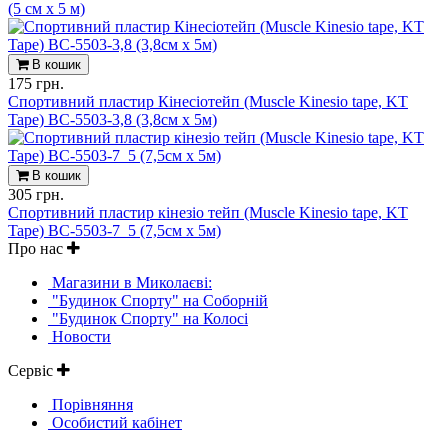
(5 см х 5 м)
В кошик
175 грн.
Спортивний пластир Кінеcіотейп (Muscle Kinesio tape, KT
Tape) BC-5503-3,8 (3,8см х 5м)
В кошик
305 грн.
Спортивний пластир кінезіо тейп (Muscle Kinesio tape, KT
Tape) BC-5503-7_5 (7,5см х 5м)
Про нас
Магазини в Миколаєві:
"Будинок Спорту" на Соборній
"Будинок Спорту" на Колосі
Новости
Сервіс
Порівняння
Особистий кабінет