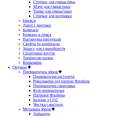
Стрічки для гімнастики
М'ячі для гімнастики
Трико для гімнастики
Стрічки для розтяжки
Біноклі
Дартс і дротики
Компаси
Кимоно и пояса
Нагородна продукція
Скейти та пеніборди
Захист для єдиноборств
Спортивне взуття
Трекінгові палки
Крокоміри
Оружие
Пневматична зброя
Пневматичні пістолети
Револьвери під патрон Флобера
Пневматичні гвинтівки
Кулі пневматичні
Патрони Флобера
Балони з CO2
Чистка і мастило
Метальна зброя
Арбалети