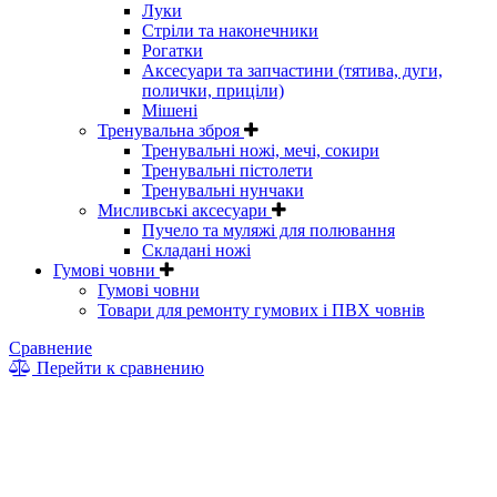
Луки
Стріли та наконечники
Рогатки
Аксесуари та запчастини (тятива, дуги,
полички, приціли)
Мішені
Тренувальна зброя
Тренувальні ножі, мечі, сокири
Тренувальні пістолети
Тренувальні нунчаки
Мисливські аксесуари
Пучело та муляжі для полювання
Складані ножі
Гумові човни
Гумові човни
Товари для ремонту гумових і ПВХ човнів
Сравнение
Перейти к сравнению