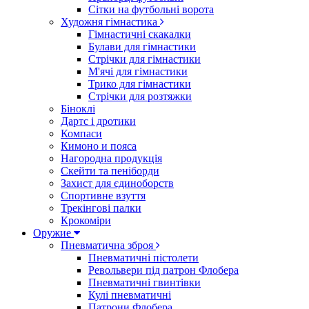
Сітки на футбольні ворота
Художня гімнастика
Гімнастичні скакалки
Булави для гімнастики
Стрічки для гімнастики
М'ячі для гімнастики
Трико для гімнастики
Стрічки для розтяжки
Біноклі
Дартс і дротики
Компаси
Кимоно и пояса
Нагородна продукція
Скейти та пеніборди
Захист для єдиноборств
Спортивне взуття
Трекінгові палки
Крокоміри
Оружие
Пневматична зброя
Пневматичні пістолети
Револьвери під патрон Флобера
Пневматичні гвинтівки
Кулі пневматичні
Патрони Флобера