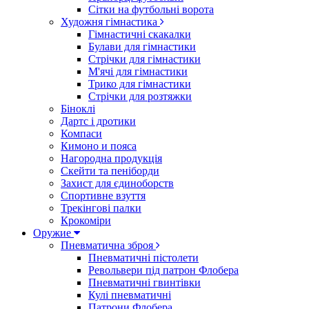
Сітки на футбольні ворота
Художня гімнастика
Гімнастичні скакалки
Булави для гімнастики
Стрічки для гімнастики
М'ячі для гімнастики
Трико для гімнастики
Стрічки для розтяжки
Біноклі
Дартс і дротики
Компаси
Кимоно и пояса
Нагородна продукція
Скейти та пеніборди
Захист для єдиноборств
Спортивне взуття
Трекінгові палки
Крокоміри
Оружие
Пневматична зброя
Пневматичні пістолети
Револьвери під патрон Флобера
Пневматичні гвинтівки
Кулі пневматичні
Патрони Флобера