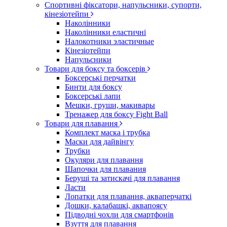
Спортивні фіксатори, напульсники, супорти,
кінезіотейпи
Наколінники
Наколінники еластичні
Налокотники эластичные
Кінезіотейпи
Напульсники
Товари для боксу та боксерів
Боксерські перчатки
Бинти для боксу
Боксерські лапи
Мешки, груши, макивары
Тренажер для боксу Fight Ball
Товари для плавання
Комплект маска і трубка
Маски для дайвінгу
Трубки
Окуляри для плавання
Шапочки для плавания
Беруші та затискачі для плавання
Ласти
Лопатки для плавання, акваперчаткі
Дошки, калабашкі, аквапоясу
Підводні чохли для смартфонів
Взуття для плавання