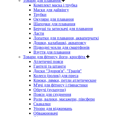
Товари для плавання
Комплект маска і трубка
Маски для дайвінгу
Трубки
Окуляри для плавання
Шапочки для плавания
Беруші та затискачі для плавання
Ласти
Лопатки для плавання, акваперчаткі
Дошки, калабашкі, аквапоясу
Підводні чохли для смартфонів
Взуття для плавання
Товари для фітнесу, йоги, кросфіта
Атлетичні пояси
Гантелі та штанги
Диски "Здоров'я", "Грація"
Колесо (ролик) для преса
Крюки, лямки, петли атлетические
М'ячі для фітнесу і гімнастики
Обручі (хулахупи)
Пояси для схуднення
Роли, валики, масажери, півсфери
Скакалки
Упори для віджимань
Обважнювачі