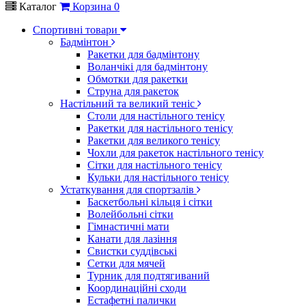
Каталог
Корзина
0
Спортивні товари
Бадмінтон
Ракетки для бадмінтону
Воланчікі для бадмінтону
Обмотки для ракетки
Струна для ракеток
Настільний та великий теніс
Столи для настільного тенісу
Ракетки для настільного тенісу
Ракетки для великого тенісу
Чохли для ракеток настільного тенісу
Сітки для настільного тенісу
Кульки для настільного тенісу
Устаткування для спортзалів
Баскетбольні кільця і сітки
Волейбольні сітки
Гімнастичні мати
Канати для лазіння
Свистки суддівські
Сетки для мячей
Турник для подтягиваний
Координаційні сходи
Естафетні палички