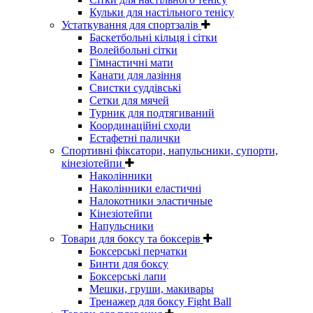
Кульки для настільного тенісу
Устаткування для спортзалів
Баскетбольні кільця і сітки
Волейбольні сітки
Гімнастичні мати
Канати для лазіння
Свистки суддівські
Сетки для мячей
Турник для подтягиваний
Координаційні сходи
Естафетні палички
Спортивні фіксатори, напульсники, супорти,
кінезіотейпи
Наколінники
Наколінники еластичні
Налокотники эластичные
Кінезіотейпи
Напульсники
Товари для боксу та боксерів
Боксерські перчатки
Бинти для боксу
Боксерські лапи
Мешки, груши, макивары
Тренажер для боксу Fight Ball