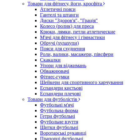
Товари для фітнесу, йоги, кросфіта
Атлетичні пояси
Гантелі та штанги
Диски "Здоров'я", "Грація"
Колесо (ролик) для преса
Крюки, лямки, петли атлетические
М'ячі для фітнесу і гімнастики
Обручі (хулахупи)
Пояси для схуднення
Роли, валики, масажери, півсфери
Скакалки
Упори для віджимань
Обважнювачі
Фітнес-гумки
Шейкери для спортивного харчування
Еспандери кистьові
Еспандери плечові
Товари для футболістів
Футбольні м'ячі
Футбольна форма
Гетри футбольні
Футбольне взуття
Щитки футбольні
Воротарські рукавиці
Прапорці футбольні