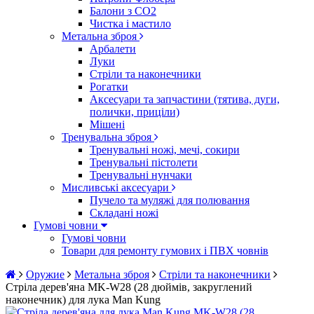
Балони з CO2
Чистка і мастило
Метальна зброя
Арбалети
Луки
Стріли та наконечники
Рогатки
Аксесуари та запчастини (тятива, дуги,
полички, приціли)
Мішені
Тренувальна зброя
Тренувальні ножі, мечі, сокири
Тренувальні пістолети
Тренувальні нунчаки
Мисливські аксесуари
Пучело та муляжі для полювання
Складані ножі
Гумові човни
Гумові човни
Товари для ремонту гумових і ПВХ човнів
Оружие
Метальна зброя
Стріли та наконечники
Стріла дерев'яна MK-W28 (28 дюймів, закруглений
наконечник) для лука Man Kung