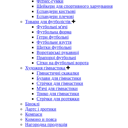
Фітнес-гумки
Шейкери для спортивного харчування
Еспандери кистьові
Еспандери плечові
Товари для футболістів
Футбольні м'ячі
Футбольна форма
Гетри футбольні
Футбольне взуття
Щитки футбольні
Воротарські рукавиці
Прапорці футбольні
Сітки на футбольні ворота
Художня гімнастика
Гімнастичні скакалки
Булави для гімнастики
Стрічки для гімнастики
М'ячі для гімнастики
Трико для гімнастики
Стрічки для розтяжки
Біноклі
Дартс і дротики
Компаси
Кимоно и пояса
Нагородна продукція