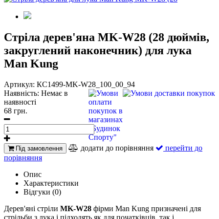
Стріла дерев'яна MK-W28 (28 дюймів,
закруглений наконечник) для лука
Man Kung
Артикул:
КС1499-MK-W28_100_00_94
Наявність:
Немає в
наявності
68 грн.
додати до порівняння
перейти до
Під замовлення
порівняння
Опис
Характеристики
Відгуки (0)
Дерев'яні стріли
MK-W28
фірми Man Kung призначені для
стрільби з лука і підходять як для початківців, так і