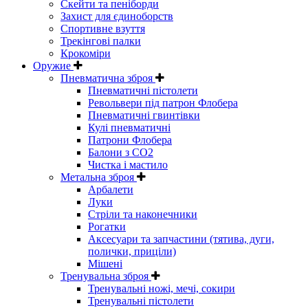
Скейти та пеніборди
Захист для єдиноборств
Спортивне взуття
Трекінгові палки
Крокоміри
Оружие
Пневматична зброя
Пневматичні пістолети
Револьвери під патрон Флобера
Пневматичні гвинтівки
Кулі пневматичні
Патрони Флобера
Балони з CO2
Чистка і мастило
Метальна зброя
Арбалети
Луки
Стріли та наконечники
Рогатки
Аксесуари та запчастини (тятива, дуги,
полички, приціли)
Мішені
Тренувальна зброя
Тренувальні ножі, мечі, сокири
Тренувальні пістолети