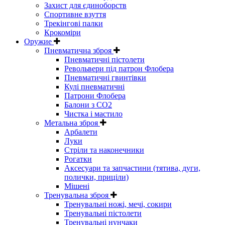
Захист для єдиноборств
Спортивне взуття
Трекінгові палки
Крокоміри
Оружие
Пневматична зброя
Пневматичні пістолети
Револьвери під патрон Флобера
Пневматичні гвинтівки
Кулі пневматичні
Патрони Флобера
Балони з CO2
Чистка і мастило
Метальна зброя
Арбалети
Луки
Стріли та наконечники
Рогатки
Аксесуари та запчастини (тятива, дуги,
полички, приціли)
Мішені
Тренувальна зброя
Тренувальні ножі, мечі, сокири
Тренувальні пістолети
Тренувальні нунчаки