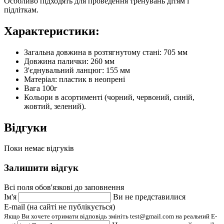
Особливо підходять для проведення тренувань дітям і
підліткам.
Характеристики:
Загальна довжина в розтягнутому стані: 705 мм
Довжина палички: 260 мм
З'єднувальний ланцюг: 155 мм
Матеріал: пластик в
неопрені
Вага 100г
Кольори в асортименті (чорний, червоний, синій,
жовтий, зелений).
Відгуки
Поки немає відгуків
Залишити відгук
Всі поля обов'язкові до заповнення
Ім'я
Ви не представилися
E-mail (на сайті не публікується)
Якщо Ви хочете отримати відповідь змініть test@gmail.com на реальний E-