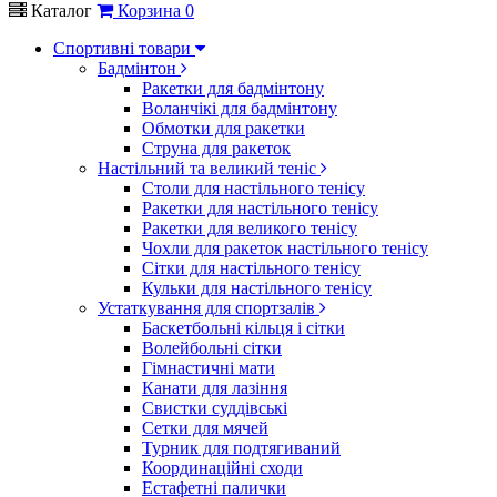
Каталог
Корзина
0
Спортивні товари
Бадмінтон
Ракетки для бадмінтону
Воланчікі для бадмінтону
Обмотки для ракетки
Струна для ракеток
Настільний та великий теніс
Столи для настільного тенісу
Ракетки для настільного тенісу
Ракетки для великого тенісу
Чохли для ракеток настільного тенісу
Сітки для настільного тенісу
Кульки для настільного тенісу
Устаткування для спортзалів
Баскетбольні кільця і сітки
Волейбольні сітки
Гімнастичні мати
Канати для лазіння
Свистки суддівські
Сетки для мячей
Турник для подтягиваний
Координаційні сходи
Естафетні палички