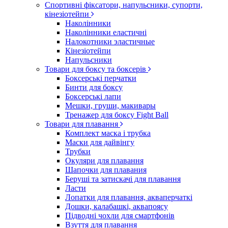
Спортивні фіксатори, напульсники, супорти,
кінезіотейпи
Наколінники
Наколінники еластичні
Налокотники эластичные
Кінезіотейпи
Напульсники
Товари для боксу та боксерів
Боксерські перчатки
Бинти для боксу
Боксерські лапи
Мешки, груши, макивары
Тренажер для боксу Fight Ball
Товари для плавання
Комплект маска і трубка
Маски для дайвінгу
Трубки
Окуляри для плавання
Шапочки для плавания
Беруші та затискачі для плавання
Ласти
Лопатки для плавання, акваперчаткі
Дошки, калабашкі, аквапоясу
Підводні чохли для смартфонів
Взуття для плавання