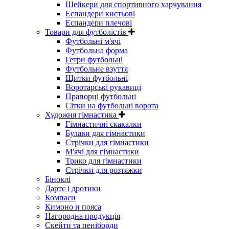
Шейкери для спортивного харчування
Еспандери кистьові
Еспандери плечові
Товари для футболістів
Футбольні м'ячі
Футбольна форма
Гетри футбольні
Футбольне взуття
Щитки футбольні
Воротарські рукавиці
Прапорці футбольні
Сітки на футбольні ворота
Художня гімнастика
Гімнастичні скакалки
Булави для гімнастики
Стрічки для гімнастики
М'ячі для гімнастики
Трико для гімнастики
Стрічки для розтяжки
Біноклі
Дартс і дротики
Компаси
Кимоно и пояса
Нагородна продукція
Скейти та пеніборди