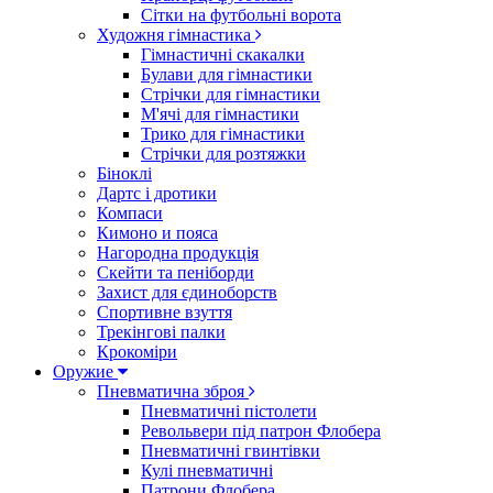
Сітки на футбольні ворота
Художня гімнастика
Гімнастичні скакалки
Булави для гімнастики
Стрічки для гімнастики
М'ячі для гімнастики
Трико для гімнастики
Стрічки для розтяжки
Біноклі
Дартс і дротики
Компаси
Кимоно и пояса
Нагородна продукція
Скейти та пеніборди
Захист для єдиноборств
Спортивне взуття
Трекінгові палки
Крокоміри
Оружие
Пневматична зброя
Пневматичні пістолети
Револьвери під патрон Флобера
Пневматичні гвинтівки
Кулі пневматичні
Патрони Флобера