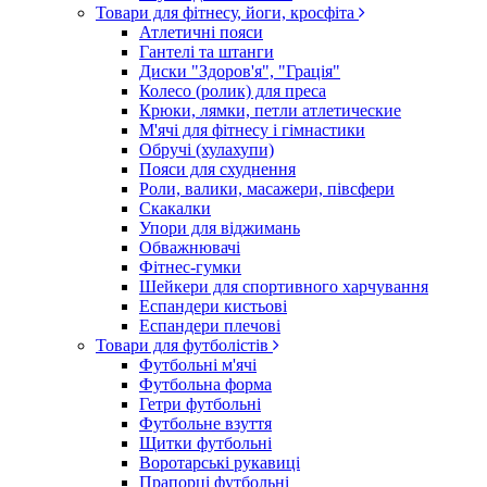
Товари для фітнесу, йоги, кросфіта
Атлетичні пояси
Гантелі та штанги
Диски "Здоров'я", "Грація"
Колесо (ролик) для преса
Крюки, лямки, петли атлетические
М'ячі для фітнесу і гімнастики
Обручі (хулахупи)
Пояси для схуднення
Роли, валики, масажери, півсфери
Скакалки
Упори для віджимань
Обважнювачі
Фітнес-гумки
Шейкери для спортивного харчування
Еспандери кистьові
Еспандери плечові
Товари для футболістів
Футбольні м'ячі
Футбольна форма
Гетри футбольні
Футбольне взуття
Щитки футбольні
Воротарські рукавиці
Прапорці футбольні