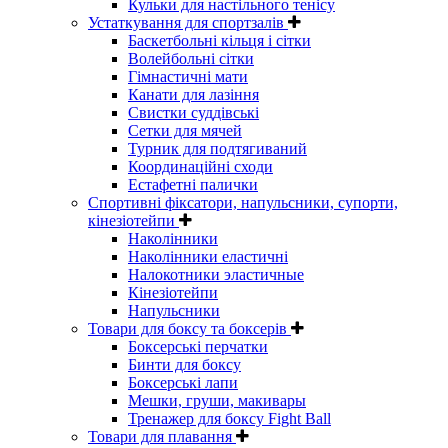
Кульки для настільного тенісу
Устаткування для спортзалів
Баскетбольні кільця і сітки
Волейбольні сітки
Гімнастичні мати
Канати для лазіння
Свистки суддівські
Сетки для мячей
Турник для подтягиваний
Координаційні сходи
Естафетні палички
Спортивні фіксатори, напульсники, супорти,
кінезіотейпи
Наколінники
Наколінники еластичні
Налокотники эластичные
Кінезіотейпи
Напульсники
Товари для боксу та боксерів
Боксерські перчатки
Бинти для боксу
Боксерські лапи
Мешки, груши, макивары
Тренажер для боксу Fight Ball
Товари для плавання