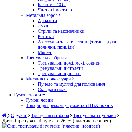
Балони з CO2
Чистка і мастило
Метальна зброя
Арбалети
Луки
Стріли та наконечники
Рогатки
Аксесуари та запчастини (тятива, дуги,
полички, приціли)
Мішені
Тренувальна зброя
Тренувальні ножі, мечі, сокири
Тренувальні пістолети
Тренувальні нунчаки
Мисливські аксесуари
Пучело та муляжі для полювання
Складані ножі
Гумові човни
Гумові човни
Товари для ремонту гумових і ПВХ човнів
Оружие
Тренувальна зброя
Тренувальні нунчаки
Дитячі тренувальні нунчаки 26 см (пластик, неопрен)