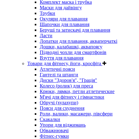
Комплект маска і трубка
Маски для дайвінгу
Трубки
Окуляри для плавання
Шапочки для плавания
Беруші та затискачі для плавання
Ласти
Лопатки для плавання, акваперчаткі
Дошки, калабашкі, аквапоясу
Підводні чохли для смартфонів
Взуття для плавання
Товари для фітнесу, йоги, кросфіта
Атлетичні пояси
Гантелі та штанги
Диски "Здоров'я", "Грація"
Колесо (ролик) для преса
Крюки, лямки, петли атлетические
М'ячі для фітнесу і гімнастики
Обручі (хулахупи)
Пояси для схуднення
Роли, валики, масажери, півсфери
Скакалки
Упори для віджимань
Обважнювачі
Фітнес-гумки