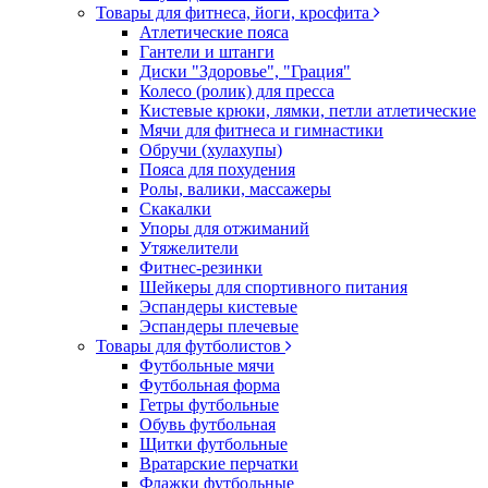
Товары для фитнеса, йоги, кросфита
Атлетические пояса
Гантели и штанги
Диски "Здоровье", "Грация"
Колесо (ролик) для пресса
Кистевые крюки, лямки, петли атлетические
Мячи для фитнеса и гимнастики
Обручи (хулахупы)
Пояса для похудения
Ролы, валики, массажеры
Скакалки
Упоры для отжиманий
Утяжелители
Фитнес-резинки
Шейкеры для спортивного питания
Эспандеры кистевые
Эспандеры плечевые
Товары для футболистов
Футбольные мячи
Футбольная форма
Гетры футбольные
Обувь футбольная
Щитки футбольные
Вратарские перчатки
Флажки футбольные