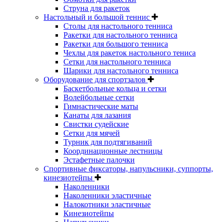
Струна для ракеток
Настольный и большой теннис
Столы для настольного тенниса
Ракетки для настольного тенниса
Ракетки для большого тенниса
Чехлы для ракеток настольного тениса
Сетки для настольного тенниса
Шарики для настольного тенниса
Оборудование для спортзалов
Баскетбольные кольца и сетки
Волейбольные сетки
Гимнастические маты
Канаты для лазания
Свистки судейские
Сетки для мячей
Турник для подтягиваний
Координационные лестницы
Эстафетные палочки
Спортивные фиксаторы, напульсники, суппорты,
кинезиотейпы
Наколенники
Наколенники эластичные
Налокотники эластичные
Кинезиотейпы