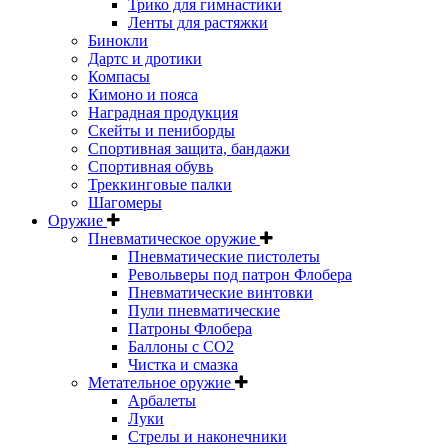
Трико для гимнастики
Ленты для растяжки
Бинокли
Дартс и дротики
Компасы
Кимоно и пояса
Наградная продукция
Скейты и пениборды
Спортивная защита, бандажи
Спортивная обувь
Треккинговые палки
Шагомеры
Оружие
Пневматическое оружие
Пневматические пистолеты
Револьверы под патрон Флобера
Пневматические винтовки
Пули пневматические
Патроны Флобера
Баллоны с CO2
Чистка и смазка
Метательное оружие
Арбалеты
Луки
Стрелы и наконечники