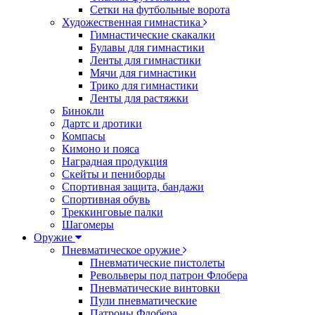
Сетки на футбольные ворота
Художественная гимнастика
Гимнастические скакалки
Булавы для гимнастики
Ленты для гимнастики
Мячи для гимнастики
Трико для гимнастики
Ленты для растяжки
Бинокли
Дартс и дротики
Компасы
Кимоно и пояса
Наградная продукция
Скейты и пениборды
Спортивная защита, бандажи
Спортивная обувь
Треккинговые палки
Шагомеры
Оружие
Пневматическое оружие
Пневматические пистолеты
Револьверы под патрон Флобера
Пневматические винтовки
Пули пневматические
Патроны Флобера