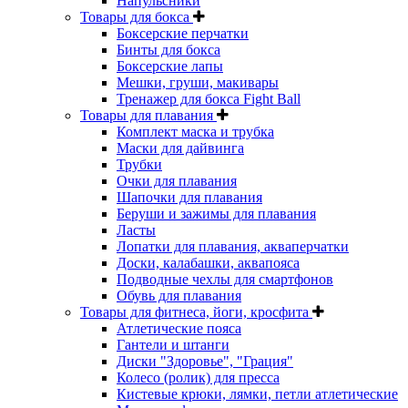
Напульсники
Товары для бокса
Боксерские перчатки
Бинты для бокса
Боксерские лапы
Мешки, груши, макивары
Тренажер для бокса Fight Ball
Товары для плавания
Комплект маска и трубка
Маски для дайвинга
Трубки
Очки для плавания
Шапочки для плавания
Беруши и зажимы для плавания
Ласты
Лопатки для плавания, акваперчатки
Доски, калабашки, аквапояса
Подводные чехлы для смартфонов
Обувь для плавания
Товары для фитнеса, йоги, кросфита
Атлетические пояса
Гантели и штанги
Диски "Здоровье", "Грация"
Колесо (ролик) для пресса
Кистевые крюки, лямки, петли атлетические