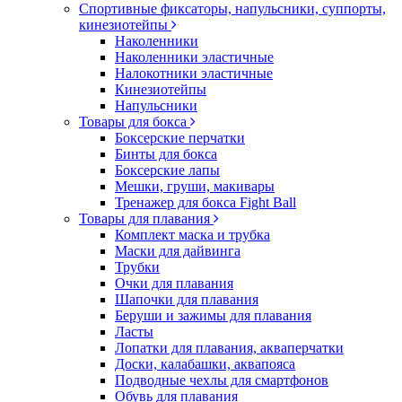
Спортивные фиксаторы, напульсники, суппорты,
кинезиотейпы
Наколенники
Наколенники эластичные
Налокотники эластичные
Кинезиотейпы
Напульсники
Товары для бокса
Боксерские перчатки
Бинты для бокса
Боксерские лапы
Мешки, груши, макивары
Тренажер для бокса Fight Ball
Товары для плавания
Комплект маска и трубка
Маски для дайвинга
Трубки
Очки для плавания
Шапочки для плавания
Беруши и зажимы для плавания
Ласты
Лопатки для плавания, акваперчатки
Доски, калабашки, аквапояса
Подводные чехлы для смартфонов
Обувь для плавания