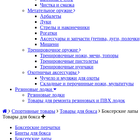
Чистка и смазка
Метательное оружие
Арбалеты
Луки
Стрелы и наконечники
Рогатки
Аксессуары и запчасти (тетива, дуги, полочк
Мишени
Тренировочное оружие
Тренировочные ножи, мечи, топоры
Тренировочные пистолеты
Тренировочные нунчаки
Охотничьи аксессуары
Чучело и муляжи для охоты
Складные и перочинные ножи, мультитулы
Резиновые лодки
Резиновые лодки
Товары для ремонта резиновых и ПВХ лодок
Спортивные товары
Товары для бокса
Боксерские лапы
Товары для бокса
Боксерские перчатки
Бинты для бокса
Боксерские лапы