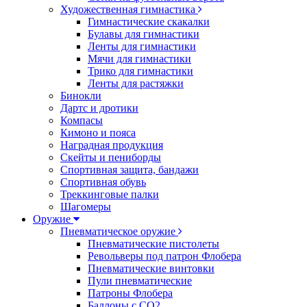
Художественная гимнастика
Гимнастические скакалки
Булавы для гимнастики
Ленты для гимнастики
Мячи для гимнастики
Трико для гимнастики
Ленты для растяжки
Бинокли
Дартс и дротики
Компасы
Кимоно и пояса
Наградная продукция
Скейты и пениборды
Спортивная защита, бандажи
Спортивная обувь
Треккинговые палки
Шагомеры
Оружие
Пневматическое оружие
Пневматические пистолеты
Револьверы под патрон Флобера
Пневматические винтовки
Пули пневматические
Патроны Флобера
Баллоны с CO2