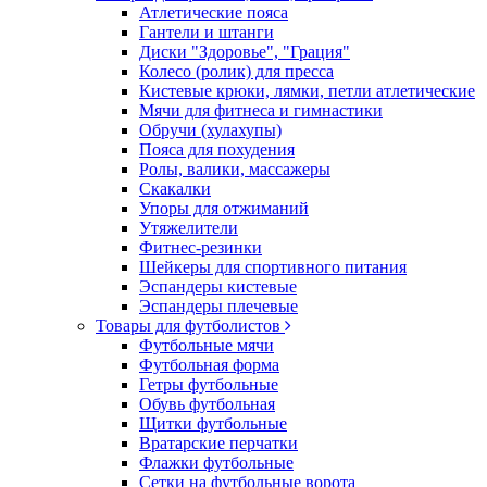
Атлетические пояса
Гантели и штанги
Диски "Здоровье", "Грация"
Колесо (ролик) для пресса
Кистевые крюки, лямки, петли атлетические
Мячи для фитнеса и гимнастики
Обручи (хулахупы)
Пояса для похудения
Ролы, валики, массажеры
Скакалки
Упоры для отжиманий
Утяжелители
Фитнес-резинки
Шейкеры для спортивного питания
Эспандеры кистевые
Эспандеры плечевые
Товары для футболистов
Футбольные мячи
Футбольная форма
Гетры футбольные
Обувь футбольная
Щитки футбольные
Вратарские перчатки
Флажки футбольные
Сетки на футбольные ворота