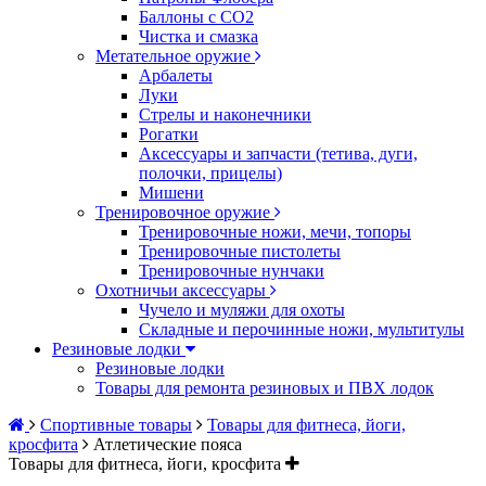
Баллоны с CO2
Чистка и смазка
Метательное оружие
Арбалеты
Луки
Стрелы и наконечники
Рогатки
Аксессуары и запчасти (тетива, дуги,
полочки, прицелы)
Мишени
Тренировочное оружие
Тренировочные ножи, мечи, топоры
Тренировочные пистолеты
Тренировочные нунчаки
Охотничьи аксессуары
Чучело и муляжи для охоты
Складные и перочинные ножи, мультитулы
Резиновые лодки
Резиновые лодки
Товары для ремонта резиновых и ПВХ лодок
Спортивные товары
Товары для фитнеса, йоги,
кросфита
Атлетические пояса
Товары для фитнеса, йоги, кросфита