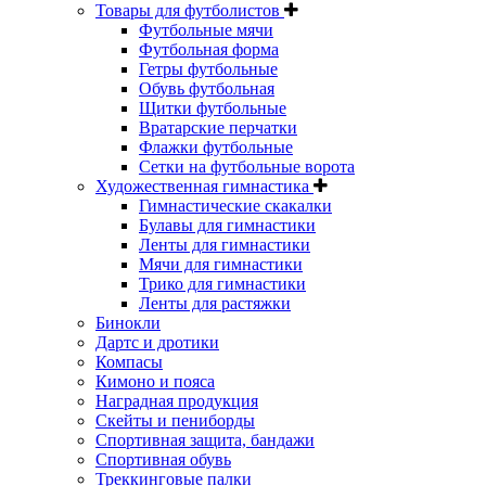
Товары для футболистов
Футбольные мячи
Футбольная форма
Гетры футбольные
Обувь футбольная
Щитки футбольные
Вратарские перчатки
Флажки футбольные
Сетки на футбольные ворота
Художественная гимнастика
Гимнастические скакалки
Булавы для гимнастики
Ленты для гимнастики
Мячи для гимнастики
Трико для гимнастики
Ленты для растяжки
Бинокли
Дартс и дротики
Компасы
Кимоно и пояса
Наградная продукция
Скейты и пениборды
Спортивная защита, бандажи
Спортивная обувь
Треккинговые палки