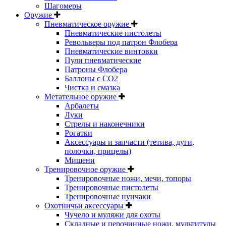
Шагомеры
Оружие
Пневматическое оружие
Пневматические пистолеты
Револьверы под патрон Флобера
Пневматические винтовки
Пули пневматические
Патроны Флобера
Баллоны с CO2
Чистка и смазка
Метательное оружие
Арбалеты
Луки
Стрелы и наконечники
Рогатки
Аксессуары и запчасти (тетива, дуги,
полочки, прицелы)
Мишени
Тренировочное оружие
Тренировочные ножи, мечи, топоры
Тренировочные пистолеты
Тренировочные нунчаки
Охотничьи аксессуары
Чучело и муляжи для охоты
Складные и перочинные ножи, мультитулы