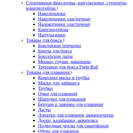
Спортивные фиксаторы, напульсники, суппорты,
кинезиотейпы
Наколенники
Наколенники эластичные
Налокотники эластичные
Кинезиотейпы
Напульсники
Товары для бокса
Боксерские перчатки
Бинты для бокса
Боксерские лапы
Мешки, груши, макивары
Тренажер для бокса Fight Ball
Товары для плавания
Комплект маска и трубка
Маски для дайвинга
Трубки
Очки для плавания
Шапочки для плавания
Беруши и зажимы для плавания
Ласты
Лопатки для плавания, акваперчатки
Доски, калабашки, аквапояса
Подводные чехлы для смартфонов
Обувь для плавания