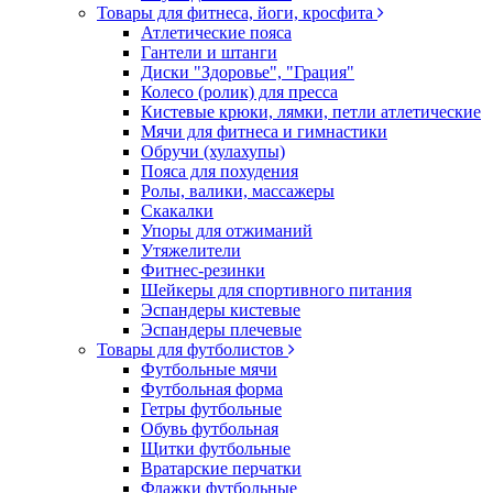
Товары для фитнеса, йоги, кросфита
Атлетические пояса
Гантели и штанги
Диски "Здоровье", "Грация"
Колесо (ролик) для пресса
Кистевые крюки, лямки, петли атлетические
Мячи для фитнеса и гимнастики
Обручи (хулахупы)
Пояса для похудения
Ролы, валики, массажеры
Скакалки
Упоры для отжиманий
Утяжелители
Фитнес-резинки
Шейкеры для спортивного питания
Эспандеры кистевые
Эспандеры плечевые
Товары для футболистов
Футбольные мячи
Футбольная форма
Гетры футбольные
Обувь футбольная
Щитки футбольные
Вратарские перчатки
Флажки футбольные