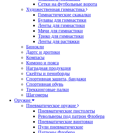
Сетки на футбольные ворота
Художественная гимнастика
Гимнастические скакалки
Булавы для гимнастики
Ленты для гимнастики
Мячи для гимнастики
Трико для гимнастики
Ленты для растяжки
Бинокли
Дартс и дротики
Компасы
Кимоно и пояса
Наградная продукция
Скейты и пениборды
Спортивная защита, бандажи
Спортивная обувь
Треккинговые палки
Шагомеры
Оружие
Пневматическое оружие
Пневматические пистолеты
Револьверы под патрон Флобера
Пневматические винтовки
Пули пневматические
Патроны Флобера