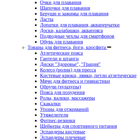
Очки для плавания
Шапочки для плавания
Беруши и зажимы для плавания
Ласты
Лопатки для плавания, акваперчатки
Доски, калабашки, аквапояса
Подводные чехлы для смартфонов
Обувь для плавания
Товары для фитнеса, йоги, кросфита
Атлетические пояса
Гантели и штанги
Диски "Здоровье", "Грация"
Колесо (ролик) для пресса
Кистевые крюки, лямки, петли атлетические
Мячи для фитнеса и гимнастики
Обручи (хулахупы)
Пояса для похудения
Ролы, валики, массажеры
Скакалки
Упоры для отжиманий
Утяжелители
Фитнес-резинки
Шейкеры для спортивного питания
Эспандеры кистевые
Эспандеры плечевые