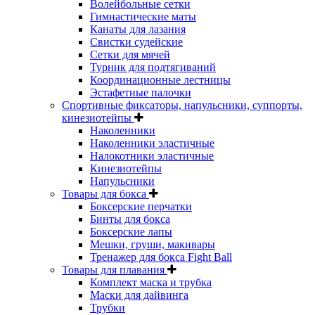
Волейбольные сетки
Гимнастические маты
Канаты для лазания
Свистки судейские
Сетки для мячей
Турник для подтягиваний
Координационные лестницы
Эстафетные палочки
Спортивные фиксаторы, напульсники, суппорты,
кинезиотейпы
Наколенники
Наколенники эластичные
Налокотники эластичные
Кинезиотейпы
Напульсники
Товары для бокса
Боксерские перчатки
Бинты для бокса
Боксерские лапы
Мешки, груши, макивары
Тренажер для бокса Fight Ball
Товары для плавания
Комплект маска и трубка
Маски для дайвинга
Трубки