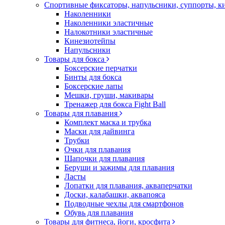
Спортивные фиксаторы, напульсники, суппорты, 
Наколенники
Наколенники эластичные
Налокотники эластичные
Кинезиотейпы
Напульсники
Товары для бокса
Боксерские перчатки
Бинты для бокса
Боксерские лапы
Мешки, груши, макивары
Тренажер для бокса Fight Ball
Товары для плавания
Комплект маска и трубка
Маски для дайвинга
Трубки
Очки для плавания
Шапочки для плавания
Беруши и зажимы для плавания
Ласты
Лопатки для плавания, акваперчатки
Доски, калабашки, аквапояса
Подводные чехлы для смартфонов
Обувь для плавания
Товары для фитнеса, йоги, кросфита