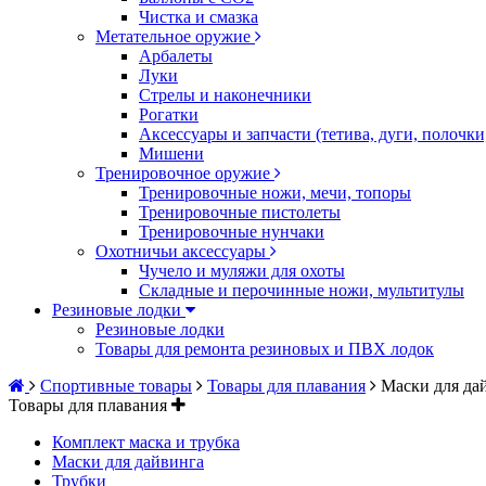
Чистка и смазка
Метательное оружие
Арбалеты
Луки
Стрелы и наконечники
Рогатки
Аксессуары и запчасти (тетива, дуги, полочк
Мишени
Тренировочное оружие
Тренировочные ножи, мечи, топоры
Тренировочные пистолеты
Тренировочные нунчаки
Охотничьи аксессуары
Чучело и муляжи для охоты
Складные и перочинные ножи, мультитулы
Резиновые лодки
Резиновые лодки
Товары для ремонта резиновых и ПВХ лодок
Спортивные товары
Товары для плавания
Маски для да
Товары для плавания
Комплект маска и трубка
Маски для дайвинга
Трубки