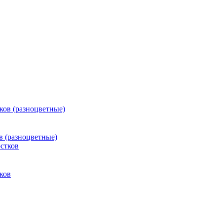
в (разноцветные)
тков