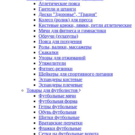
Атлетические пояса
Гантели и штанги
Диски "Здоровье", "Грация"
Колесо (ролик) для пресса
Кистевые крюки, лямки, петли атлетические
Мячи для фитнеса и гимнастики
Обручи (хулахупы)
Пояса для похудения
Ролы, валики, массажеры
Скакалки
Упоры для отжиманий
Утяжелители
Фитнес-резинки
Шейкеры для спортивного питания
Эспандеры кистевые
Эспандеры плечевые
Товары для футболистов
Футбольные мячи
Футбольная форма
Гетры футбольные
Обувь футбольная
Щитки футбольные
Вратарские перчатки
Флажки футбольные
Сетки на футбольные ворота