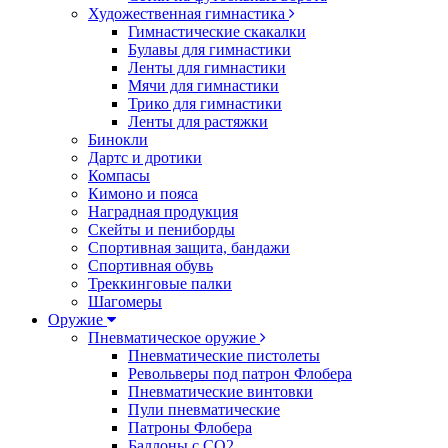
Художественная гимнастика
Гимнастические скакалки
Булавы для гимнастики
Ленты для гимнастики
Мячи для гимнастики
Трико для гимнастики
Ленты для растяжки
Бинокли
Дартс и дротики
Компасы
Кимоно и пояса
Наградная продукция
Скейты и пениборды
Спортивная защита, бандажи
Спортивная обувь
Треккинговые палки
Шагомеры
Оружие
Пневматическое оружие
Пневматические пистолеты
Револьверы под патрон Флобера
Пневматические винтовки
Пули пневматические
Патроны Флобера
Баллоны с CO2