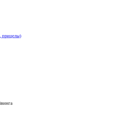
и, прицелы)
йвинга