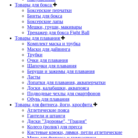
Товары для бокса
Боксерские перчатки
Бинты для бокса
Боксерские лапы
Мешки, груши, макивары
Тренажер для бокса Fight Ball
Товары для плавания
Комплект маска и трубка
Маски для дайвинга
Трубки
Очки для плавания
Шапочки для плавания
Беруши и зажимы для плавания
Ласты
Лопатки для плавания, акваперчатки
Доски, калабашки, аквапояса
Подводные чехлы для смартфонов
Обувь для плавания
Товары для фитнеса, йоги, кросфита
Атлетические пояса
Гантели и штанги
Диски "Здоровье", "Грация"
Колесо (ролик) для пресса
Кистевые крюки, лямки, петли атлетические
Мячи для фитнеса и гимнастики