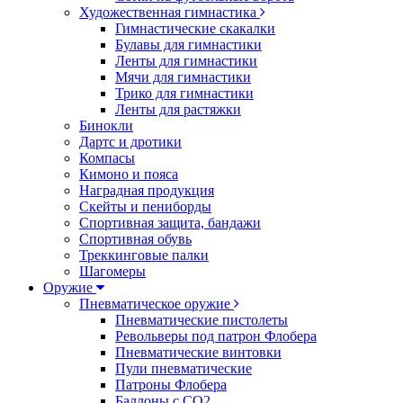
Художественная гимнастика
Гимнастические скакалки
Булавы для гимнастики
Ленты для гимнастики
Мячи для гимнастики
Трико для гимнастики
Ленты для растяжки
Бинокли
Дартс и дротики
Компасы
Кимоно и пояса
Наградная продукция
Скейты и пениборды
Спортивная защита, бандажи
Спортивная обувь
Треккинговые палки
Шагомеры
Оружие
Пневматическое оружие
Пневматические пистолеты
Револьверы под патрон Флобера
Пневматические винтовки
Пули пневматические
Патроны Флобера
Баллоны с CO2