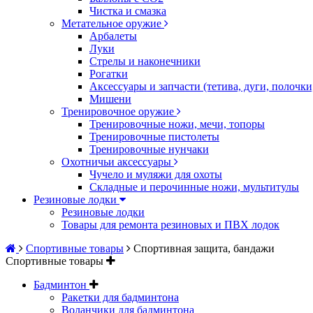
Чистка и смазка
Метательное оружие
Арбалеты
Луки
Стрелы и наконечники
Рогатки
Аксессуары и запчасти (тетива, дуги, полочк
Мишени
Тренировочное оружие
Тренировочные ножи, мечи, топоры
Тренировочные пистолеты
Тренировочные нунчаки
Охотничьи аксессуары
Чучело и муляжи для охоты
Складные и перочинные ножи, мультитулы
Резиновые лодки
Резиновые лодки
Товары для ремонта резиновых и ПВХ лодок
Спортивные товары
Спортивная защита, бандажи
Спортивные товары
Бадминтон
Ракетки для бадминтона
Воланчики для бадминтона