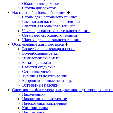
Обмотки для ракетки
Струна для ракеток
Настольный и большой теннис
Столы для настольного тенниса
Ракетки для настольного тенниса
Ракетки для большого тенниса
Чехлы для ракеток настольного тениса
Сетки для настольного тенниса
Шарики для настольного тенниса
Оборудование для спортзалов
Баскетбольные кольца и сетки
Волейбольные сетки
Гимнастические маты
Канаты для лазания
Свистки судейские
Сетки для мячей
Турник для подтягиваний
Координационные лестницы
Эстафетные палочки
Спортивные фиксаторы, напульсники, суппорты, кинез
Наколенники
Наколенники эластичные
Налокотники эластичные
Кинезиотейпы
Напульсники