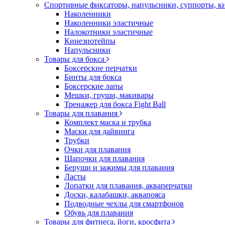
Спортивные фиксаторы, напульсники, суппорты, 
Наколенники
Наколенники эластичные
Налокотники эластичные
Кинезиотейпы
Напульсники
Товары для бокса
Боксерские перчатки
Бинты для бокса
Боксерские лапы
Мешки, груши, макивары
Тренажер для бокса Fight Ball
Товары для плавания
Комплект маска и трубка
Маски для дайвинга
Трубки
Очки для плавания
Шапочки для плавания
Беруши и зажимы для плавания
Ласты
Лопатки для плавания, акваперчатки
Доски, калабашки, аквапояса
Подводные чехлы для смартфонов
Обувь для плавания
Товары для фитнеса, йоги, кросфита