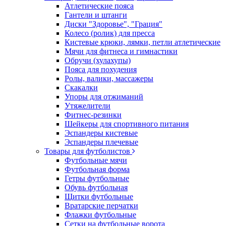
Атлетические пояса
Гантели и штанги
Диски "Здоровье", "Грация"
Колесо (ролик) для пресса
Кистевые крюки, лямки, петли атлетические
Мячи для фитнеса и гимнастики
Обручи (хулахупы)
Пояса для похудения
Ролы, валики, массажеры
Скакалки
Упоры для отжиманий
Утяжелители
Фитнес-резинки
Шейкеры для спортивного питания
Эспандеры кистевые
Эспандеры плечевые
Товары для футболистов
Футбольные мячи
Футбольная форма
Гетры футбольные
Обувь футбольная
Щитки футбольные
Вратарские перчатки
Флажки футбольные
Сетки на футбольные ворота