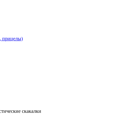
и, прицелы)
стические скакалки