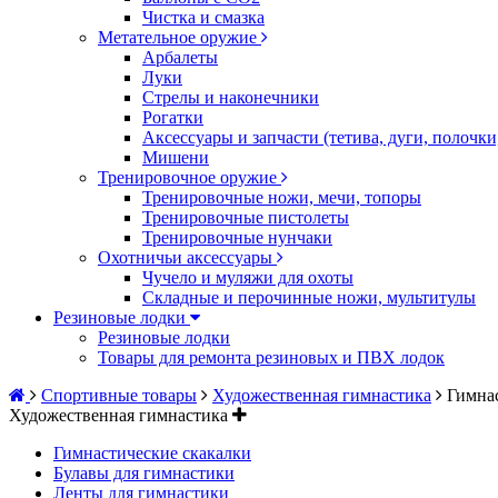
Чистка и смазка
Метательное оружие
Арбалеты
Луки
Стрелы и наконечники
Рогатки
Аксессуары и запчасти (тетива, дуги, полочк
Мишени
Тренировочное оружие
Тренировочные ножи, мечи, топоры
Тренировочные пистолеты
Тренировочные нунчаки
Охотничьи аксессуары
Чучело и муляжи для охоты
Складные и перочинные ножи, мультитулы
Резиновые лодки
Резиновые лодки
Товары для ремонта резиновых и ПВХ лодок
Спортивные товары
Художественная гимнастика
Гимна
Художественная гимнастика
Гимнастические скакалки
Булавы для гимнастики
Ленты для гимнастики