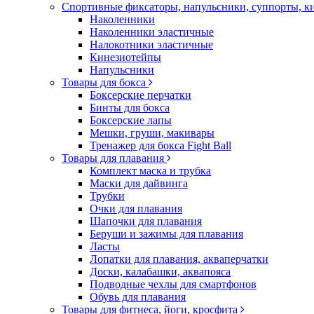
Спортивные фиксаторы, напульсники, суппорты, 
Наколенники
Наколенники эластичные
Налокотники эластичные
Кинезиотейпы
Напульсники
Товары для бокса
Боксерские перчатки
Бинты для бокса
Боксерские лапы
Мешки, груши, макивары
Тренажер для бокса Fight Ball
Товары для плавания
Комплект маска и трубка
Маски для дайвинга
Трубки
Очки для плавания
Шапочки для плавания
Беруши и зажимы для плавания
Ласты
Лопатки для плавания, акваперчатки
Доски, калабашки, аквапояса
Подводные чехлы для смартфонов
Обувь для плавания
Товары для фитнеса, йоги, кросфита