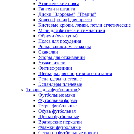
Атлетические пояса
Гантели и штанги
Диски "Здоровье", "Грация"
Колесо (ролик) для пресса
Кистевые крюки, лямки, петли атлетические
Мячи для фитнеса и гимнастики
Обручи (хулахупы)
Пояса для похудения
Ролы, валики, массажеры
Скакалки
Упоры для отжиманий
Утяжелители
Фитнес-резинки
Шейкеры для спортивного питания
Эспандеры кистевые
Эспандеры плечевые
Товары для футболистов
Футбольные мячи
Футбольная форма
Гетры футбольные
Обувь футбольная
Щитки футбольные
Вратарские перчатки
Флажки футбольные
Сетки на футбольные ворота