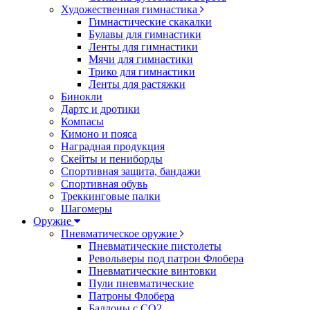
Художественная гимнастика
Гимнастические скакалки
Булавы для гимнастики
Ленты для гимнастики
Мячи для гимнастики
Трико для гимнастики
Ленты для растяжки
Бинокли
Дартс и дротики
Компасы
Кимоно и пояса
Наградная продукция
Скейты и пениборды
Спортивная защита, бандажи
Спортивная обувь
Треккинговые палки
Шагомеры
Оружие
Пневматическое оружие
Пневматические пистолеты
Револьверы под патрон Флобера
Пневматические винтовки
Пули пневматические
Патроны Флобера
Баллоны с CO2