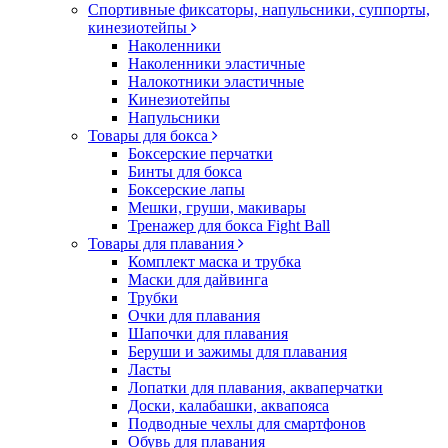
Спортивные фиксаторы, напульсники, суппорты,
кинезиотейпы
Наколенники
Наколенники эластичные
Налокотники эластичные
Кинезиотейпы
Напульсники
Товары для бокса
Боксерские перчатки
Бинты для бокса
Боксерские лапы
Мешки, груши, макивары
Тренажер для бокса Fight Ball
Товары для плавания
Комплект маска и трубка
Маски для дайвинга
Трубки
Очки для плавания
Шапочки для плавания
Беруши и зажимы для плавания
Ласты
Лопатки для плавания, акваперчатки
Доски, калабашки, аквапояса
Подводные чехлы для смартфонов
Обувь для плавания