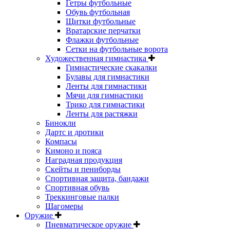
Гетры футбольные
Обувь футбольная
Щитки футбольные
Вратарские перчатки
Флажки футбольные
Сетки на футбольные ворота
Художественная гимнастика
Гимнастические скакалки
Булавы для гимнастики
Ленты для гимнастики
Мячи для гимнастики
Трико для гимнастики
Ленты для растяжки
Бинокли
Дартс и дротики
Компасы
Кимоно и пояса
Наградная продукция
Скейты и пениборды
Спортивная защита, бандажи
Спортивная обувь
Треккинговые палки
Шагомеры
Оружие
Пневматическое оружие