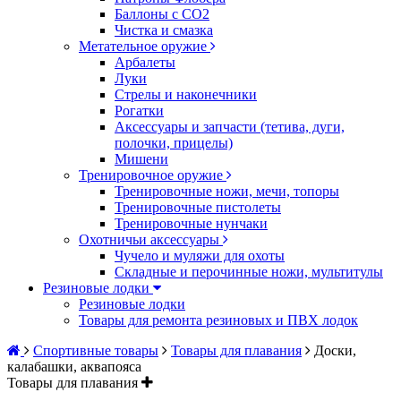
Баллоны с CO2
Чистка и смазка
Метательное оружие
Арбалеты
Луки
Стрелы и наконечники
Рогатки
Аксессуары и запчасти (тетива, дуги,
полочки, прицелы)
Мишени
Тренировочное оружие
Тренировочные ножи, мечи, топоры
Тренировочные пистолеты
Тренировочные нунчаки
Охотничьи аксессуары
Чучело и муляжи для охоты
Складные и перочинные ножи, мультитулы
Резиновые лодки
Резиновые лодки
Товары для ремонта резиновых и ПВХ лодок
Спортивные товары
Товары для плавания
Доски,
калабашки, аквапояса
Товары для плавания