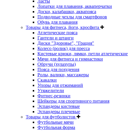
Ласты
Лопатки для плавания, акваперчатки
Доски, калабашки, аквапояса
Подводные чехлы для смартфонов
Обувь для плавания
Товары для фитнеса, йоги, кросфита
Атлетические пояса
Гантели и штанги
Диски "Здоровье", "Грация"
Колесо (ролик) для пресса
Кистевые крюки, лямки, петли атлетические
Мячи для фитнеса и гимнастики
Обручи (хулахупы)
Пояса для похудения
Ролы, валики, массажеры
Скакалки
Упоры для отжиманий
Утяжелители
Фитнес-резинки
Шейкеры для спортивного питания
Эспандеры кистевые
Эспандеры плечевые
Товары для футболистов
Футбольные мячи
Футбольная форма