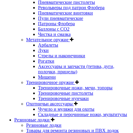
Пневматические пистолеты
Револьверы под патрон Флобера
Пневматические винтовки
Пули пневматические
Патроны Флобера
Баллоны с CO2
Чистка и смазка
Метательное оружие
Арбалеты
Луки
Стрелы и наконечники
Рогатки
Аксессуары и запчасти (тетива, дуги,
полочки, прицелы)
Мишени
Тренировочное оружие
Тренировочные ножи, мечи, топоры
Тренировочные пистолеты
Тренировочные нунчаки
Охотничьи аксессуары
Чучело и муляжи для охоты
Складные и перочинные ножи, мультитулы
Резиновые лодки
Резиновые лодки
Товары для ремонта резиновых и ПВХ лодок