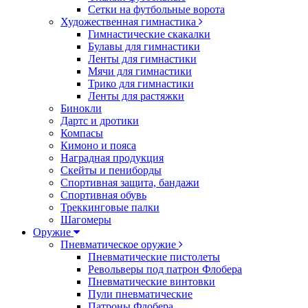
Сетки на футбольные ворота
Художественная гимнастика
Гимнастические скакалки
Булавы для гимнастики
Ленты для гимнастики
Мячи для гимнастики
Трико для гимнастики
Ленты для растяжки
Бинокли
Дартс и дротики
Компасы
Кимоно и пояса
Наградная продукция
Скейты и пениборды
Спортивная защита, бандажи
Спортивная обувь
Треккинговые палки
Шагомеры
Оружие
Пневматическое оружие
Пневматические пистолеты
Револьверы под патрон Флобера
Пневматические винтовки
Пули пневматические
Патроны Флобера