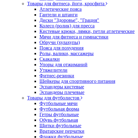
Товары для фитнеса, йоги, кросфита
Атлетические пояса
Гантели и штанги
Диски "Здоровье", "Грация"
Колесо (ролик) для пресса
Кистевые крюки, лямки, петли атлетические
Мячи для фитнеса и гимнастики
Обручи (хулахупы)
Пояса для похудения
Ролы, валики, массажеры
Скакалки
Упоры для отжиманий
Утяжелители
Фитнес-резинки
Шейкеры для спортивного питания
Эспандеры кистевые
Эспандеры плечевые
Товары для футболистов
Футбольные мячи
Футбольная форма
Гетры футбольные
Обувь футбольная
Щитки футбольные
Вратарские перчатки
Флажки футбольные