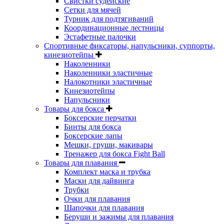
Свистки судейские
Сетки для мячей
Турник для подтягиваний
Координационные лестницы
Эстафетные палочки
Спортивные фиксаторы, напульсники, суппорты,
кинезиотейпы
Наколенники
Наколенники эластичные
Налокотники эластичные
Кинезиотейпы
Напульсники
Товары для бокса
Боксерские перчатки
Бинты для бокса
Боксерские лапы
Мешки, груши, макивары
Тренажер для бокса Fight Ball
Товары для плавания
Комплект маска и трубка
Маски для дайвинга
Трубки
Очки для плавания
Шапочки для плавания
Беруши и зажимы для плавания