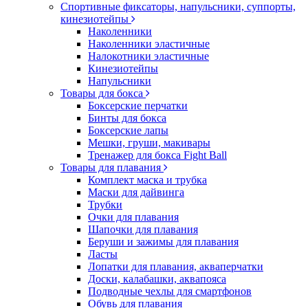
Спортивные фиксаторы, напульсники, суппорты,
кинезиотейпы
Наколенники
Наколенники эластичные
Налокотники эластичные
Кинезиотейпы
Напульсники
Товары для бокса
Боксерские перчатки
Бинты для бокса
Боксерские лапы
Мешки, груши, макивары
Тренажер для бокса Fight Ball
Товары для плавания
Комплект маска и трубка
Маски для дайвинга
Трубки
Очки для плавания
Шапочки для плавания
Беруши и зажимы для плавания
Ласты
Лопатки для плавания, акваперчатки
Доски, калабашки, аквапояса
Подводные чехлы для смартфонов
Обувь для плавания