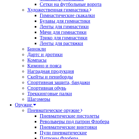
Сетки на футбольные ворота
Художественная гимнастика
Гимнастические скакалки
Булавы для гимнастики
Ленты для гимнастики
Мячи для гимнастики
Трико для гимнастики
Ленты для растяжки
Бинокли
Дартс и дротики
Компасы
Кимоно и пояса
Наградная продукция
Скейты и пениборды
Спортивная защита, бандажи
Спортивная обувь
Треккинговые палки
Шагомеры
Оружие
Пневматическое оружие
Пневматические пистолеты
Револьверы под патрон Флобера
Пневматические винтовки
Пули пневматические
Патроны Флобера