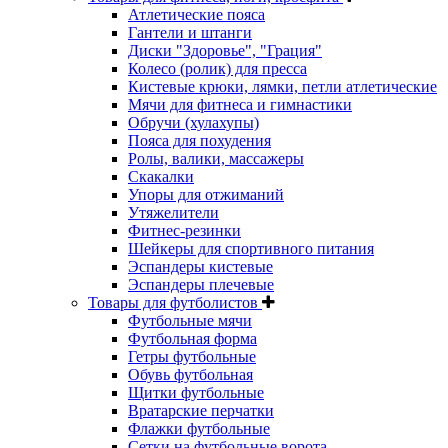
Атлетические пояса
Гантели и штанги
Диски "Здоровье", "Грация"
Колесо (ролик) для пресса
Кистевые крюки, лямки, петли атлетические
Мячи для фитнеса и гимнастики
Обручи (хулахупы)
Пояса для похудения
Ролы, валики, массажеры
Скакалки
Упоры для отжиманий
Утяжелители
Фитнес-резинки
Шейкеры для спортивного питания
Эспандеры кистевые
Эспандеры плечевые
Товары для футболистов
Футбольные мячи
Футбольная форма
Гетры футбольные
Обувь футбольная
Щитки футбольные
Вратарские перчатки
Флажки футбольные
Сетки на футбольные ворота