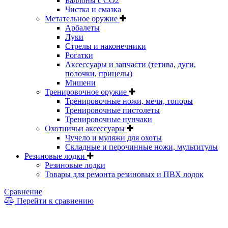
Баллоны с CO2
Чистка и смазка
Метательное оружие
Арбалеты
Луки
Стрелы и наконечники
Рогатки
Аксессуары и запчасти (тетива, дуги,
полочки, прицелы)
Мишени
Тренировочное оружие
Тренировочные ножи, мечи, топоры
Тренировочные пистолеты
Тренировочные нунчаки
Охотничьи аксессуары
Чучело и муляжи для охоты
Складные и перочинные ножи, мультитулы
Резиновые лодки
Резиновые лодки
Товары для ремонта резиновых и ПВХ лодок
Сравнение
Перейти к сравнению