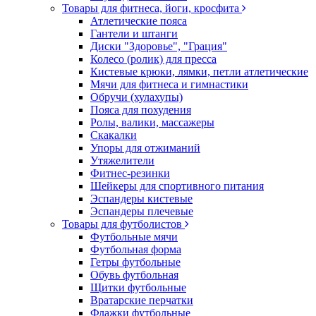
Товары для фитнеса, йоги, кросфита
Атлетические пояса
Гантели и штанги
Диски "Здоровье", "Грация"
Колесо (ролик) для пресса
Кистевые крюки, лямки, петли атлетические
Мячи для фитнеса и гимнастики
Обручи (хулахупы)
Пояса для похудения
Ролы, валики, массажеры
Скакалки
Упоры для отжиманий
Утяжелители
Фитнес-резинки
Шейкеры для спортивного питания
Эспандеры кистевые
Эспандеры плечевые
Товары для футболистов
Футбольные мячи
Футбольная форма
Гетры футбольные
Обувь футбольная
Щитки футбольные
Вратарские перчатки
Флажки футбольные