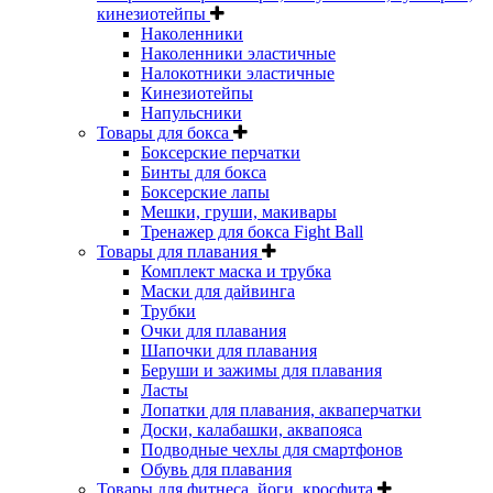
кинезиотейпы
Наколенники
Наколенники эластичные
Налокотники эластичные
Кинезиотейпы
Напульсники
Товары для бокса
Боксерские перчатки
Бинты для бокса
Боксерские лапы
Мешки, груши, макивары
Тренажер для бокса Fight Ball
Товары для плавания
Комплект маска и трубка
Маски для дайвинга
Трубки
Очки для плавания
Шапочки для плавания
Беруши и зажимы для плавания
Ласты
Лопатки для плавания, акваперчатки
Доски, калабашки, аквапояса
Подводные чехлы для смартфонов
Обувь для плавания
Товары для фитнеса, йоги, кросфита