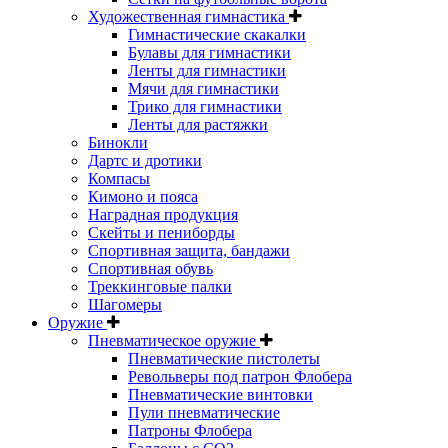
Художественная гимнастика
Гимнастические скакалки
Булавы для гимнастики
Ленты для гимнастики
Мячи для гимнастики
Трико для гимнастики
Ленты для растяжки
Бинокли
Дартс и дротики
Компасы
Кимоно и пояса
Наградная продукция
Скейты и пениборды
Спортивная защита, бандажи
Спортивная обувь
Треккинговые палки
Шагомеры
Оружие
Пневматическое оружие
Пневматические пистолеты
Револьверы под патрон Флобера
Пневматические винтовки
Пули пневматические
Патроны Флобера