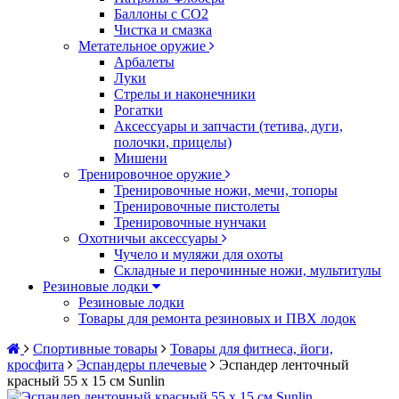
Баллоны с CO2
Чистка и смазка
Метательное оружие
Арбалеты
Луки
Стрелы и наконечники
Рогатки
Аксессуары и запчасти (тетива, дуги,
полочки, прицелы)
Мишени
Тренировочное оружие
Тренировочные ножи, мечи, топоры
Тренировочные пистолеты
Тренировочные нунчаки
Охотничьи аксессуары
Чучело и муляжи для охоты
Складные и перочинные ножи, мультитулы
Резиновые лодки
Резиновые лодки
Товары для ремонта резиновых и ПВХ лодок
Спортивные товары
Товары для фитнеса, йоги,
кросфита
Эспандеры плечевые
Эспандер ленточный
красный 55 х 15 см Sunlin