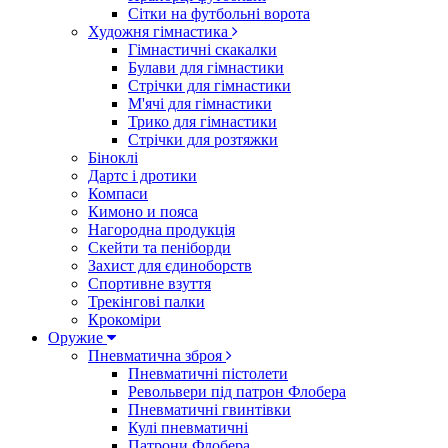
Сітки на футбольні ворота
Художня гімнастика
Гімнастичні скакалки
Булави для гімнастики
Стрічки для гімнастики
М'ячі для гімнастики
Трико для гімнастики
Стрічки для розтяжки
Біноклі
Дартс і дротики
Компаси
Кимоно и пояса
Нагородна продукція
Скейти та пеніборди
Захист для єдиноборств
Спортивне взуття
Трекінгові палки
Крокоміри
Оружие
Пневматична зброя
Пневматичні пістолети
Револьвери під патрон Флобера
Пневматичні гвинтівки
Кулі пневматичні
Патрони Флобера