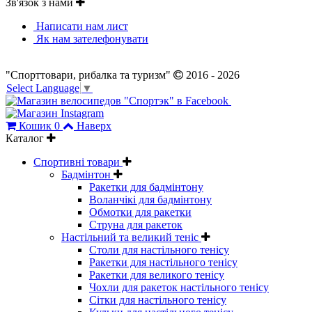
Зв'язок з нами
Написати нам лист
Як нам зателефонувати
"Спорттовари, рибалка та туризм"
2016 - 2026
Select Language
▼
Кошик
0
Наверх
Каталог
Спортивні товари
Бадмінтон
Ракетки для бадмінтону
Воланчікі для бадмінтону
Обмотки для ракетки
Струна для ракеток
Настільний та великий теніс
Столи для настільного тенісу
Ракетки для настільного тенісу
Ракетки для великого тенісу
Чохли для ракеток настільного тенісу
Сітки для настільного тенісу