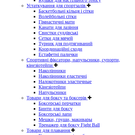
Кульки для настільного тенісу
Устаткування для спортзалів
Баскетбольні кільця і сітки
Волейбольні сітки
Гімнастичні мати
Канати для лазіння
Свистки суддівські
Сетки для мячей
Турник для подтягиваний
Координаційні сходи
Естафетні палички
Спортивні фіксатори, напульсники, супорти,
кінезіотейпи
Наколінники
Наколінники еластичні
Налокотники эластичные
Кінезіотейпи
Напульсники
Товари для боксу та боксерів
Боксерські перчатки
Бинти для боксу
Боксерські лапи
Мешки, груши, макивары
Тренажер для боксу Fight Ball
Товари для плавання