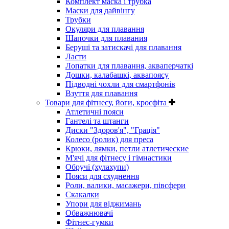
Комплект маска і трубка
Маски для дайвінгу
Трубки
Окуляри для плавання
Шапочки для плавания
Беруші та затискачі для плавання
Ласти
Лопатки для плавання, акваперчаткі
Дошки, калабашкі, аквапоясу
Підводні чохли для смартфонів
Взуття для плавання
Товари для фітнесу, йоги, кросфіта
Атлетичні пояси
Гантелі та штанги
Диски "Здоров'я", "Грація"
Колесо (ролик) для преса
Крюки, лямки, петли атлетические
М'ячі для фітнесу і гімнастики
Обручі (хулахупи)
Пояси для схуднення
Роли, валики, масажери, півсфери
Скакалки
Упори для віджимань
Обважнювачі
Фітнес-гумки