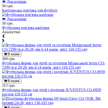
Докладніше
50 грн.
Капітанська пов'язка для футболу
Докладніше
50 грн.
Футбольна пов'язка капітана
Aналогічні
В кошик
309 грн.
Футбольна форма для дітей та підлітків Міланський Інтер CO-
7299 (р-р 20-28, вік 6-14 років, зріст 110-155 см)
В кошик
315 грн.
Футбольна форма для дітей і підлітків JUVENTUS CO-0959
ростом 110-155 см
В кошик