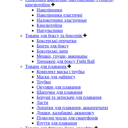
кінезіотейпи
Наколінники
Наколінники еластичні
Налокотники эластичные
Кінезіотейпи
Напульсники
Товари для боксу та боксерів
Боксерські перчатки
Бинти для боксу
Боксерські лапи
Мешки, груши, макивары
Тренажер для боксу Fight Ball
Товари для плавання
Комплект маска і трубка
Маски для дайвінгу
Трубки
Окуляри для плавання
Шапочки для плавания
Беруші та затискачі для плавання
Ласти
Лопатки для плавання, акваперчаткі
Дошки, калабашкі, аквапоясу
Підводні чохли для смартфонів
Взуття для плавання