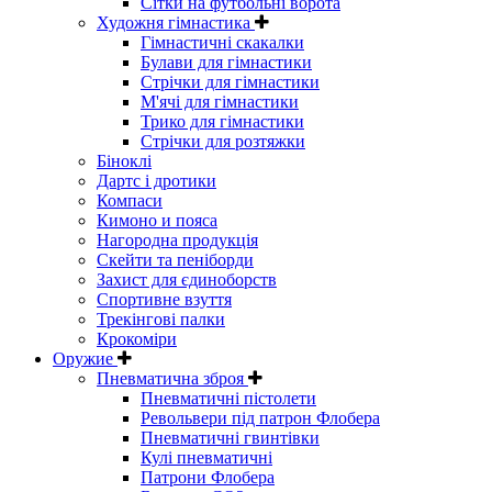
Сітки на футбольні ворота
Художня гімнастика
Гімнастичні скакалки
Булави для гімнастики
Стрічки для гімнастики
М'ячі для гімнастики
Трико для гімнастики
Стрічки для розтяжки
Біноклі
Дартс і дротики
Компаси
Кимоно и пояса
Нагородна продукція
Скейти та пеніборди
Захист для єдиноборств
Спортивне взуття
Трекінгові палки
Крокоміри
Оружие
Пневматична зброя
Пневматичні пістолети
Револьвери під патрон Флобера
Пневматичні гвинтівки
Кулі пневматичні
Патрони Флобера