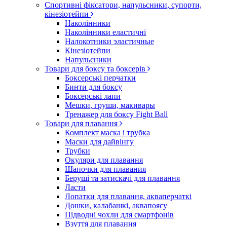
Спортивні фіксатори, напульсники, супорти,
кінезіотейпи
Наколінники
Наколінники еластичні
Налокотники эластичные
Кінезіотейпи
Напульсники
Товари для боксу та боксерів
Боксерські перчатки
Бинти для боксу
Боксерські лапи
Мешки, груши, макивары
Тренажер для боксу Fight Ball
Товари для плавання
Комплект маска і трубка
Маски для дайвінгу
Трубки
Окуляри для плавання
Шапочки для плавания
Беруші та затискачі для плавання
Ласти
Лопатки для плавання, акваперчаткі
Дошки, калабашкі, аквапоясу
Підводні чохли для смартфонів
Взуття для плавання