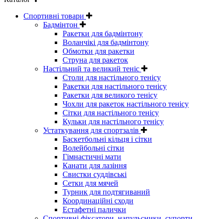
Спортивні товари
Бадмінтон
Ракетки для бадмінтону
Воланчікі для бадмінтону
Обмотки для ракетки
Струна для ракеток
Настільний та великий теніс
Столи для настільного тенісу
Ракетки для настільного тенісу
Ракетки для великого тенісу
Чохли для ракеток настільного тенісу
Сітки для настільного тенісу
Кульки для настільного тенісу
Устаткування для спортзалів
Баскетбольні кільця і сітки
Волейбольні сітки
Гімнастичні мати
Канати для лазіння
Свистки суддівські
Сетки для мячей
Турник для подтягиваний
Координаційні сходи
Естафетні палички
Спортивні фіксатори, напульсники, супорти,