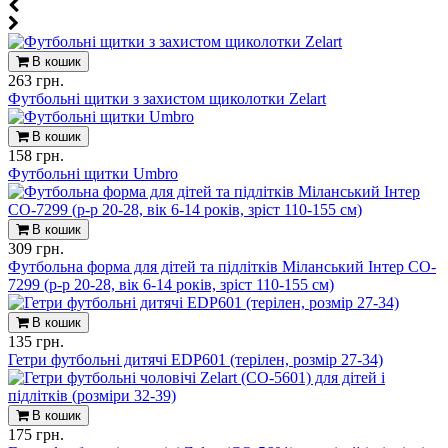
В кошик
263 грн.
Футбольні щитки з захистом щиколотки Zelart
В кошик
158 грн.
Футбольні щитки Umbro
В кошик
309 грн.
Футбольна форма для дітей та підлітків Міланський Інтер CO-
7299 (р-р 20-28, вік 6-14 років, зріст 110-155 см)
В кошик
135 грн.
Гетри футбольні дитячі EDP601 (терілен, розмір 27-34)
В кошик
175 грн.