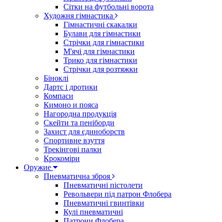
Сітки на футбольні ворота
Художня гімнастика
Гімнастичні скакалки
Булави для гімнастики
Стрічки для гімнастики
М'ячі для гімнастики
Трико для гімнастики
Стрічки для розтяжки
Біноклі
Дартс і дротики
Компаси
Кимоно и пояса
Нагородна продукція
Скейти та пеніборди
Захист для єдиноборств
Спортивне взуття
Трекінгові палки
Крокоміри
Оружие
Пневматична зброя
Пневматичні пістолети
Револьвери під патрон Флобера
Пневматичні гвинтівки
Кулі пневматичні
Патрони Флобера