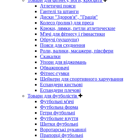
Товари для фітнесу, йоги, кросфіта
Атлетичні пояси
Гантелі та штанги
Диски "Здоров'я", "Грація"
Колесо (ролик) для преса
Крюки, лямки, петли атлетические
М'ячі для фітнесу і гімнастики
Обручі (хулахупи)
Пояси для схуднення
Роли, валики, масажери, півсфери
Скакалки
Упори для віджимань
Обважнювачі
Фітнес-гумки
Шейкери для спортивного харчування
Еспандери кистьові
Еспандери плечові
Товари для футболістів
Футбольні м'ячі
Футбольна форма
Гетри футбольні
Футбольне взуття
Щитки футбольні
Воротарські рукавиці
Прапорці футбольні