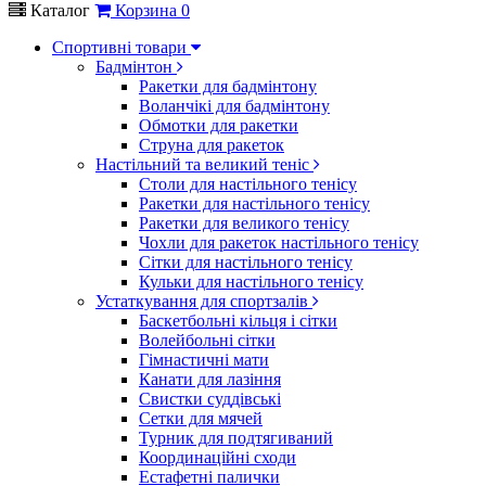
Каталог
Корзина
0
Спортивні товари
Бадмінтон
Ракетки для бадмінтону
Воланчікі для бадмінтону
Обмотки для ракетки
Струна для ракеток
Настільний та великий теніс
Столи для настільного тенісу
Ракетки для настільного тенісу
Ракетки для великого тенісу
Чохли для ракеток настільного тенісу
Сітки для настільного тенісу
Кульки для настільного тенісу
Устаткування для спортзалів
Баскетбольні кільця і сітки
Волейбольні сітки
Гімнастичні мати
Канати для лазіння
Свистки суддівські
Сетки для мячей
Турник для подтягиваний
Координаційні сходи
Естафетні палички