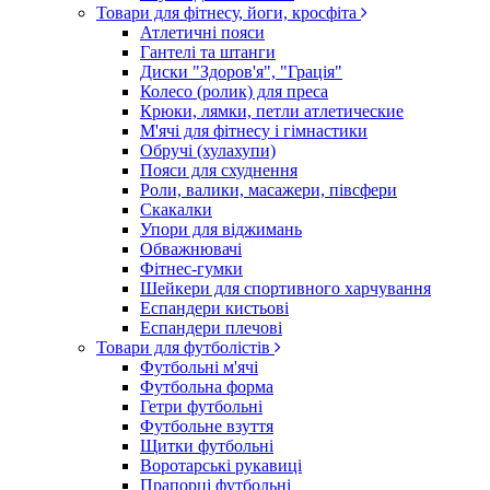
Товари для фітнесу, йоги, кросфіта
Атлетичні пояси
Гантелі та штанги
Диски "Здоров'я", "Грація"
Колесо (ролик) для преса
Крюки, лямки, петли атлетические
М'ячі для фітнесу і гімнастики
Обручі (хулахупи)
Пояси для схуднення
Роли, валики, масажери, півсфери
Скакалки
Упори для віджимань
Обважнювачі
Фітнес-гумки
Шейкери для спортивного харчування
Еспандери кистьові
Еспандери плечові
Товари для футболістів
Футбольні м'ячі
Футбольна форма
Гетри футбольні
Футбольне взуття
Щитки футбольні
Воротарські рукавиці
Прапорці футбольні