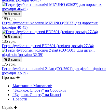
нейлон, розміри 40-45)
В кошик
195 грн.
Гетри футбольні чоловічі MIZUNO (95627) для дорослих
(розміри 40-45)
В кошик
135 грн.
Гетри футбольні дитячі EDP601 (терілен, розмір 27-34)
В кошик
175 грн.
Гетри футбольні чоловічі Zelart (CO-5601) для дітей і підлітків
(розміри 32-39)
Про нас
Магазини в Миколаєві:
"Будинок Спорту" на Соборній
"Будинок Спорту" на Колосі
Новости
Сервіс