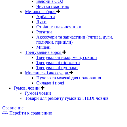
Балони з CO2
Чистка і мастило
Метальна зброя
Арбалети
Луки
Стріли та наконечники
Рогатки
Аксесуари та запчастини (тятива, дуги,
полички, приціли)
Мішені
Тренувальна зброя
Тренувальні ножі, мечі, сокири
Тренувальні пістолети
Тренувальні нунчаки
Мисливські аксесуари
Пучело та муляжі для полювання
Складані ножі
Гумові човни
Гумові човни
Товари для ремонту гумових і ПВХ човнів
Сравнение
Перейти к сравнению