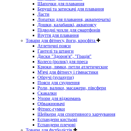
Шапочки для плавания
Беруші та затискачі для плавання
Ласти
Лопатки для плавання, акваперчаткі
Дошки, калабашкі, аквапоясу
Підводні чохли для смартфонів
Взуття для плавання
Товари для фітнесу, йоги, кросфіта
Атлетичні пояси
Гантелі та штанги
Диски "Здоров'я", "Грація"
Колесо (ролик) для преса
Крюки, лямки, петли атлетические
М'ячі для фітнесу і гімнастики
Обручі (хулахупи)
Пояси для схуднення
Роли, валики, масажери, півсфери
Скакалки
Упори для віджимань
Обважнювачі
Фітнес-гумки
Шейкери для спортивного харчування
Еспандери кистьові
Еспандери плечові
Товари для футболістів