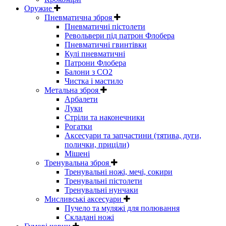
Оружие
Пневматична зброя
Пневматичні пістолети
Револьвери під патрон Флобера
Пневматичні гвинтівки
Кулі пневматичні
Патрони Флобера
Балони з CO2
Чистка і мастило
Метальна зброя
Арбалети
Луки
Стріли та наконечники
Рогатки
Аксесуари та запчастини (тятива, дуги,
полички, приціли)
Мішені
Тренувальна зброя
Тренувальні ножі, мечі, сокири
Тренувальні пістолети
Тренувальні нунчаки
Мисливські аксесуари
Пучело та муляжі для полювання
Складані ножі