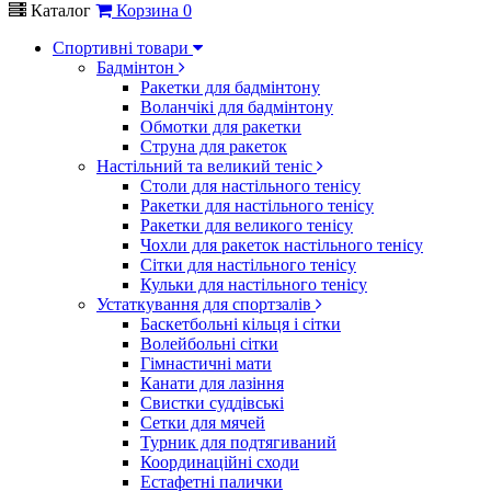
Каталог
Корзина
0
Спортивні товари
Бадмінтон
Ракетки для бадмінтону
Воланчікі для бадмінтону
Обмотки для ракетки
Струна для ракеток
Настільний та великий теніс
Столи для настільного тенісу
Ракетки для настільного тенісу
Ракетки для великого тенісу
Чохли для ракеток настільного тенісу
Сітки для настільного тенісу
Кульки для настільного тенісу
Устаткування для спортзалів
Баскетбольні кільця і сітки
Волейбольні сітки
Гімнастичні мати
Канати для лазіння
Свистки суддівські
Сетки для мячей
Турник для подтягиваний
Координаційні сходи
Естафетні палички