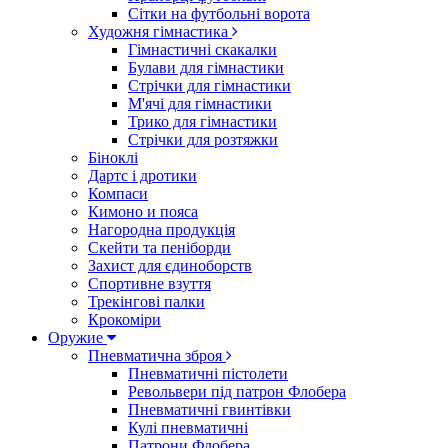
Сітки на футбольні ворота
Художня гімнастика
Гімнастичні скакалки
Булави для гімнастики
Стрічки для гімнастики
М'ячі для гімнастики
Трико для гімнастики
Стрічки для розтяжки
Біноклі
Дартс і дротики
Компаси
Кимоно и пояса
Нагородна продукція
Скейти та пеніборди
Захист для єдиноборств
Спортивне взуття
Трекінгові палки
Крокоміри
Оружие
Пневматична зброя
Пневматичні пістолети
Револьвери під патрон Флобера
Пневматичні гвинтівки
Кулі пневматичні
Патрони Флобера