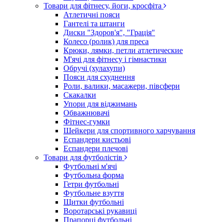
Товари для фітнесу, йоги, кросфіта
Атлетичні пояси
Гантелі та штанги
Диски "Здоров'я", "Грація"
Колесо (ролик) для преса
Крюки, лямки, петли атлетические
М'ячі для фітнесу і гімнастики
Обручі (хулахупи)
Пояси для схуднення
Роли, валики, масажери, півсфери
Скакалки
Упори для віджимань
Обважнювачі
Фітнес-гумки
Шейкери для спортивного харчування
Еспандери кистьові
Еспандери плечові
Товари для футболістів
Футбольні м'ячі
Футбольна форма
Гетри футбольні
Футбольне взуття
Щитки футбольні
Воротарські рукавиці
Прапорці футбольні