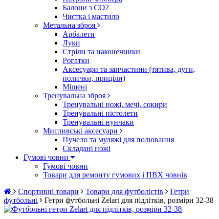
Балони з CO2
Чистка і мастило
Метальна зброя
Арбалети
Луки
Стріли та наконечники
Рогатки
Аксесуари та запчастини (тятива, дуги,
полички, приціли)
Мішені
Тренувальна зброя
Тренувальні ножі, мечі, сокири
Тренувальні пістолети
Тренувальні нунчаки
Мисливські аксесуари
Пучело та муляжі для полювання
Складані ножі
Гумові човни
Гумові човни
Товари для ремонту гумових і ПВХ човнів
Спортивні товари
Товари для футболістів
Гетри
футбольні
Гетри футбольні Zelart для підлітків, розміри 32-38