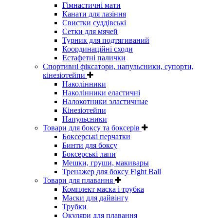
Гімнастичні мати
Канати для лазіння
Свистки суддівські
Сетки для мячей
Турник для подтягиваний
Координаційні сходи
Естафетні палички
Спортивні фіксатори, напульсники, супорти,
кінезіотейпи
Наколінники
Наколінники еластичні
Налокотники эластичные
Кінезіотейпи
Напульсники
Товари для боксу та боксерів
Боксерські перчатки
Бинти для боксу
Боксерські лапи
Мешки, груши, макивары
Тренажер для боксу Fight Ball
Товари для плавання
Комплект маска і трубка
Маски для дайвінгу
Трубки
Окуляри для плавання