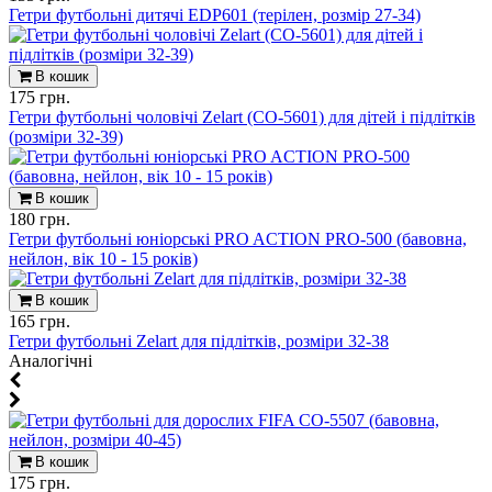
Гетри футбольні дитячі EDP601 (терілен, розмір 27-34)
В кошик
175 грн.
Гетри футбольні чоловічі Zelart (CO-5601) для дітей і підлітків
(розміри 32-39)
В кошик
180 грн.
Гетри футбольні юніорські PRO ACTION PRO-500 (бавовна,
нейлон, вік 10 - 15 років)
В кошик
165 грн.
Гетри футбольні Zelart для підлітків, розміри 32-38
Aналогічні
В кошик
175 грн.