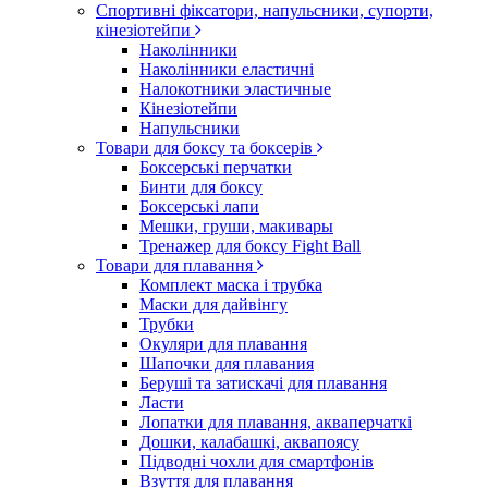
Спортивні фіксатори, напульсники, супорти,
кінезіотейпи
Наколінники
Наколінники еластичні
Налокотники эластичные
Кінезіотейпи
Напульсники
Товари для боксу та боксерів
Боксерські перчатки
Бинти для боксу
Боксерські лапи
Мешки, груши, макивары
Тренажер для боксу Fight Ball
Товари для плавання
Комплект маска і трубка
Маски для дайвінгу
Трубки
Окуляри для плавання
Шапочки для плавания
Беруші та затискачі для плавання
Ласти
Лопатки для плавання, акваперчаткі
Дошки, калабашкі, аквапоясу
Підводні чохли для смартфонів
Взуття для плавання