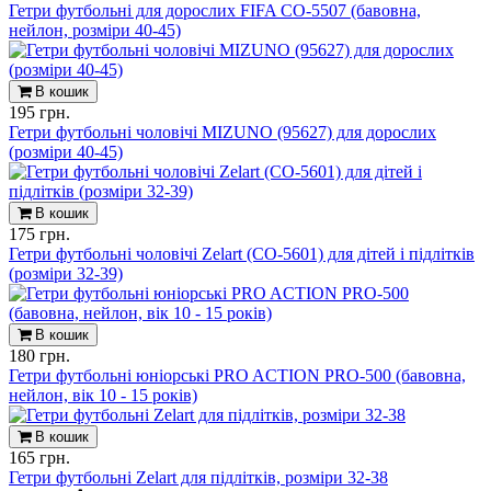
Гетри футбольні для дорослих FIFA CO-5507 (бавовна,
нейлон, розміри 40-45)
В кошик
195 грн.
Гетри футбольні чоловічі MIZUNO (95627) для дорослих
(розміри 40-45)
В кошик
175 грн.
Гетри футбольні чоловічі Zelart (CO-5601) для дітей і підлітків
(розміри 32-39)
В кошик
180 грн.
Гетри футбольні юніорські PRO ACTION PRO-500 (бавовна,
нейлон, вік 10 - 15 років)
В кошик
165 грн.
Гетри футбольні Zelart для підлітків, розміри 32-38