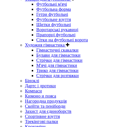
Футбольні м'ячі
Футбольна форма
Гетри футбольні
Футбольне взуття
Щитки футбольні
Воротарські рукавиці
Прапорці футбольні
Сітки на футбольні ворота
Художня гімнастика
Гімнастичні скакалки
Булави для гімнастики
Стрічки для гімнастики
М'ячі для гімнастики
Трико для гімнастики
Стрічки для розтяжки
Біноклі
Дартс і дротики
Компаси
Кимоно и пояса
Нагородна продукція
Скейти та пеніборди
Захист для єдиноборств
Спортивне взуття
Трекінгові палки
Крокоміри