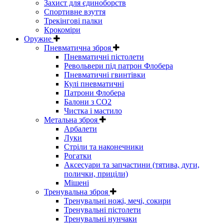
Захист для єдиноборств
Спортивне взуття
Трекінгові палки
Крокоміри
Оружие
Пневматична зброя
Пневматичні пістолети
Револьвери під патрон Флобера
Пневматичні гвинтівки
Кулі пневматичні
Патрони Флобера
Балони з CO2
Чистка і мастило
Метальна зброя
Арбалети
Луки
Стріли та наконечники
Рогатки
Аксесуари та запчастини (тятива, дуги,
полички, приціли)
Мішені
Тренувальна зброя
Тренувальні ножі, мечі, сокири
Тренувальні пістолети
Тренувальні нунчаки