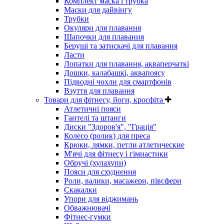
Комплект маска і трубка
Маски для дайвінгу
Трубки
Окуляри для плавання
Шапочки для плавания
Беруші та затискачі для плавання
Ласти
Лопатки для плавання, акваперчаткі
Дошки, калабашкі, аквапоясу
Підводні чохли для смартфонів
Взуття для плавання
Товари для фітнесу, йоги, кросфіта
Атлетичні пояси
Гантелі та штанги
Диски "Здоров'я", "Грація"
Колесо (ролик) для преса
Крюки, лямки, петли атлетические
М'ячі для фітнесу і гімнастики
Обручі (хулахупи)
Пояси для схуднення
Роли, валики, масажери, півсфери
Скакалки
Упори для віджимань
Обважнювачі
Фітнес-гумки