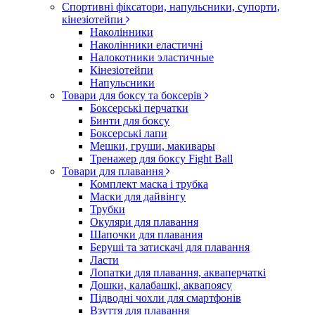
Спортивні фіксатори, напульсники, супорти,
кінезіотейпи
Наколінники
Наколінники еластичні
Налокотники эластичные
Кінезіотейпи
Напульсники
Товари для боксу та боксерів
Боксерські перчатки
Бинти для боксу
Боксерські лапи
Мешки, груши, макивары
Тренажер для боксу Fight Ball
Товари для плавання
Комплект маска і трубка
Маски для дайвінгу
Трубки
Окуляри для плавання
Шапочки для плавания
Беруші та затискачі для плавання
Ласти
Лопатки для плавання, акваперчаткі
Дошки, калабашкі, аквапоясу
Підводні чохли для смартфонів
Взуття для плавання