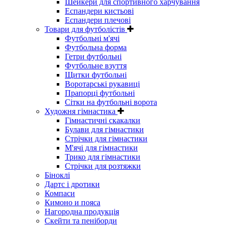
Шейкери для спортивного харчування
Еспандери кистьові
Еспандери плечові
Товари для футболістів
Футбольні м'ячі
Футбольна форма
Гетри футбольні
Футбольне взуття
Щитки футбольні
Воротарські рукавиці
Прапорці футбольні
Сітки на футбольні ворота
Художня гімнастика
Гімнастичні скакалки
Булави для гімнастики
Стрічки для гімнастики
М'ячі для гімнастики
Трико для гімнастики
Стрічки для розтяжки
Біноклі
Дартс і дротики
Компаси
Кимоно и пояса
Нагородна продукція
Скейти та пеніборди