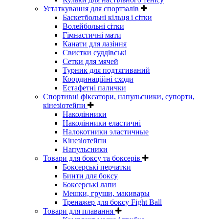
Устаткування для спортзалів
Баскетбольні кільця і сітки
Волейбольні сітки
Гімнастичні мати
Канати для лазіння
Свистки суддівські
Сетки для мячей
Турник для подтягиваний
Координаційні сходи
Естафетні палички
Спортивні фіксатори, напульсники, супорти,
кінезіотейпи
Наколінники
Наколінники еластичні
Налокотники эластичные
Кінезіотейпи
Напульсники
Товари для боксу та боксерів
Боксерські перчатки
Бинти для боксу
Боксерські лапи
Мешки, груши, макивары
Тренажер для боксу Fight Ball
Товари для плавання