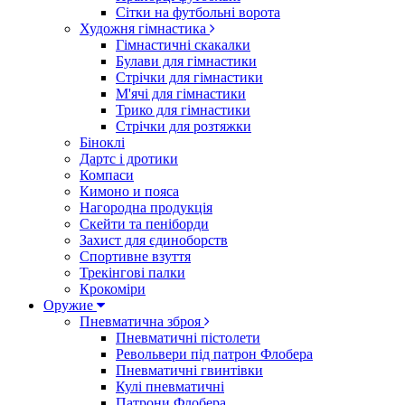
Сітки на футбольні ворота
Художня гімнастика
Гімнастичні скакалки
Булави для гімнастики
Стрічки для гімнастики
М'ячі для гімнастики
Трико для гімнастики
Стрічки для розтяжки
Біноклі
Дартс і дротики
Компаси
Кимоно и пояса
Нагородна продукція
Скейти та пеніборди
Захист для єдиноборств
Спортивне взуття
Трекінгові палки
Крокоміри
Оружие
Пневматична зброя
Пневматичні пістолети
Револьвери під патрон Флобера
Пневматичні гвинтівки
Кулі пневматичні
Патрони Флобера