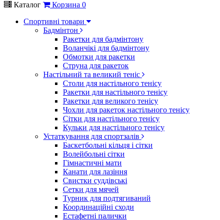
Каталог
Корзина
0
Спортивні товари
Бадмінтон
Ракетки для бадмінтону
Воланчікі для бадмінтону
Обмотки для ракетки
Струна для ракеток
Настільний та великий теніс
Столи для настільного тенісу
Ракетки для настільного тенісу
Ракетки для великого тенісу
Чохли для ракеток настільного тенісу
Сітки для настільного тенісу
Кульки для настільного тенісу
Устаткування для спортзалів
Баскетбольні кільця і сітки
Волейбольні сітки
Гімнастичні мати
Канати для лазіння
Свистки суддівські
Сетки для мячей
Турник для подтягиваний
Координаційні сходи
Естафетні палички