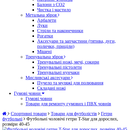
Балони з CO2
Чистка і мастило
Метальна зброя
Арбалети
Луки
Стріли та наконечники
Рогатки
Аксесуари та запчастини (тятива, дуги,
полички, приціли)
Мішені
Тренувальна зброя
Тренувальні ножі, мечі, сокири
Тренувальні пістолети
Тренувальні нунчаки
Мисливські аксесуари
Пучело та муляжі для полювання
Складані ножі
Гумові човни
Гумові човни
Товари для ремонту гумових і ПВХ човнів
Спортивні товари
Товари для футболістів
Гетри
футбольні
Футбольні чоловічі гетри T-Star для дорослих,
розміри 40-45