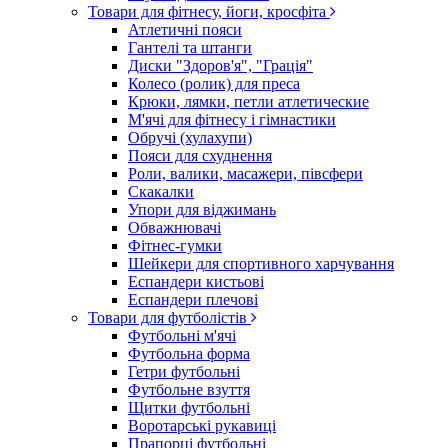
Товари для фітнесу, йоги, кросфіта
Атлетичні пояси
Гантелі та штанги
Диски "Здоров'я", "Грація"
Колесо (ролик) для преса
Крюки, лямки, петли атлетические
М'ячі для фітнесу і гімнастики
Обручі (хулахупи)
Пояси для схуднення
Роли, валики, масажери, півсфери
Скакалки
Упори для віджимань
Обважнювачі
Фітнес-гумки
Шейкери для спортивного харчування
Еспандери кистьові
Еспандери плечові
Товари для футболістів
Футбольні м'ячі
Футбольна форма
Гетри футбольні
Футбольне взуття
Щитки футбольні
Воротарські рукавиці
Прапорці футбольні