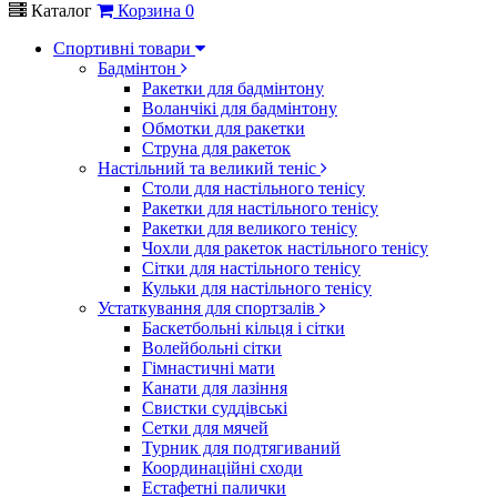
Каталог
Корзина
0
Спортивні товари
Бадмінтон
Ракетки для бадмінтону
Воланчікі для бадмінтону
Обмотки для ракетки
Струна для ракеток
Настільний та великий теніс
Столи для настільного тенісу
Ракетки для настільного тенісу
Ракетки для великого тенісу
Чохли для ракеток настільного тенісу
Сітки для настільного тенісу
Кульки для настільного тенісу
Устаткування для спортзалів
Баскетбольні кільця і сітки
Волейбольні сітки
Гімнастичні мати
Канати для лазіння
Свистки суддівські
Сетки для мячей
Турник для подтягиваний
Координаційні сходи
Естафетні палички