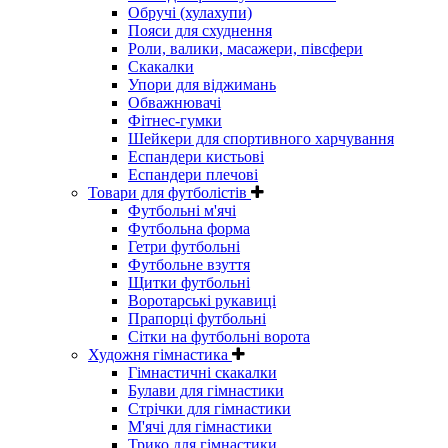
Обручі (хулахупи)
Пояси для схуднення
Роли, валики, масажери, півсфери
Скакалки
Упори для віджимань
Обважнювачі
Фітнес-гумки
Шейкери для спортивного харчування
Еспандери кистьові
Еспандери плечові
Товари для футболістів
Футбольні м'ячі
Футбольна форма
Гетри футбольні
Футбольне взуття
Щитки футбольні
Воротарські рукавиці
Прапорці футбольні
Сітки на футбольні ворота
Художня гімнастика
Гімнастичні скакалки
Булави для гімнастики
Стрічки для гімнастики
М'ячі для гімнастики
Трико для гімнастики