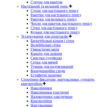
Струна для ракеток
Настільний та великий теніс
Столи для настільного тенісу
Ракетки для настільного тенісу
Ракетки для великого тенісу
Чохли для ракеток настільного тенісу
Сітки для настільного тенісу
Кульки для настільного тенісу
Устаткування для спортзалів
Баскетбольні кільця і сітки
Волейбольні сітки
Гімнастичні мати
Канати для лазіння
Свистки суддівські
Сетки для мячей
Турник для подтягиваний
Координаційні сходи
Естафетні палички
Спортивні фіксатори, напульсники, супорти,
кінезіотейпи
Наколінники
Наколінники еластичні
Налокотники эластичные
Кінезіотейпи
Напульсники