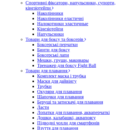
Спортивні фіксатори, напульсники, супорти,
кінезіотейпи
Наколінники
Наколінники еластичні
Налокотники эластичные
Кінезіотейпи
Напульсники
Товари для боксу та боксерів
Боксерські перчатки
Бинти для боксу
Боксерські лапи
Мешки, груши, макивары
Тренажер для боксу Fight Ball
Товари для плавання
Комплект маска і трубка
Маски для дайвінгу
Трубки
Окуляри для плавання
Шапочки для плавания
Беруші та затискачі для плавання
Ласти
Лопатки для плавання, акваперчаткі
Дошки, калабашкі, аквапоясу
Підводні чохли для смартфонів
Взуття для плавання