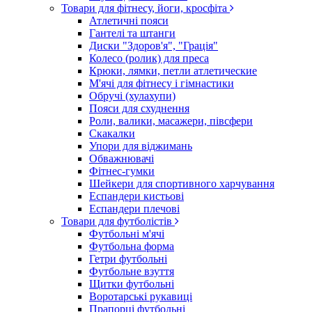
Товари для фітнесу, йоги, кросфіта
Атлетичні пояси
Гантелі та штанги
Диски "Здоров'я", "Грація"
Колесо (ролик) для преса
Крюки, лямки, петли атлетические
М'ячі для фітнесу і гімнастики
Обручі (хулахупи)
Пояси для схуднення
Роли, валики, масажери, півсфери
Скакалки
Упори для віджимань
Обважнювачі
Фітнес-гумки
Шейкери для спортивного харчування
Еспандери кистьові
Еспандери плечові
Товари для футболістів
Футбольні м'ячі
Футбольна форма
Гетри футбольні
Футбольне взуття
Щитки футбольні
Воротарські рукавиці
Прапорці футбольні