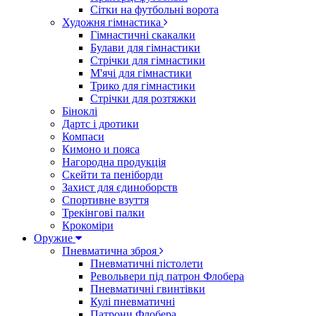
Сітки на футбольні ворота
Художня гімнастика
Гімнастичні скакалки
Булави для гімнастики
Стрічки для гімнастики
М'ячі для гімнастики
Трико для гімнастики
Стрічки для розтяжки
Біноклі
Дартс і дротики
Компаси
Кимоно и пояса
Нагородна продукція
Скейти та пеніборди
Захист для єдиноборств
Спортивне взуття
Трекінгові палки
Крокоміри
Оружие
Пневматична зброя
Пневматичні пістолети
Револьвери під патрон Флобера
Пневматичні гвинтівки
Кулі пневматичні
Патрони Флобера