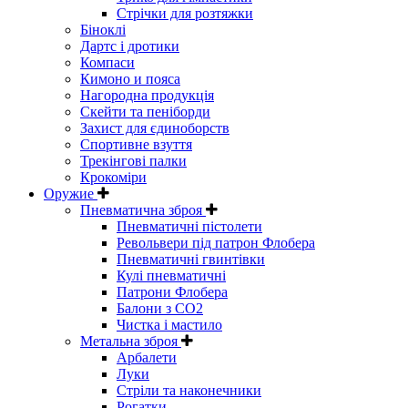
Стрічки для розтяжки
Біноклі
Дартс і дротики
Компаси
Кимоно и пояса
Нагородна продукція
Скейти та пеніборди
Захист для єдиноборств
Спортивне взуття
Трекінгові палки
Крокоміри
Оружие
Пневматична зброя
Пневматичні пістолети
Револьвери під патрон Флобера
Пневматичні гвинтівки
Кулі пневматичні
Патрони Флобера
Балони з CO2
Чистка і мастило
Метальна зброя
Арбалети
Луки
Стріли та наконечники
Рогатки