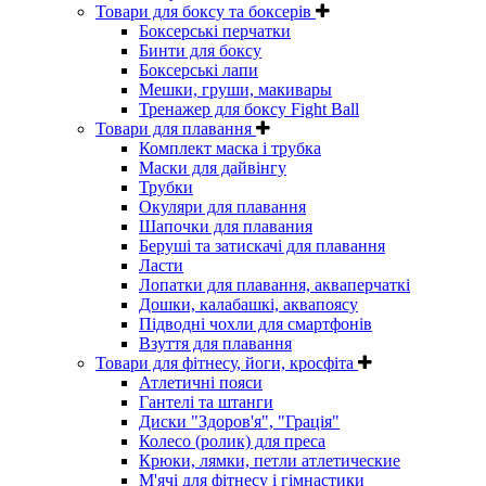
Товари для боксу та боксерів
Боксерські перчатки
Бинти для боксу
Боксерські лапи
Мешки, груши, макивары
Тренажер для боксу Fight Ball
Товари для плавання
Комплект маска і трубка
Маски для дайвінгу
Трубки
Окуляри для плавання
Шапочки для плавания
Беруші та затискачі для плавання
Ласти
Лопатки для плавання, акваперчаткі
Дошки, калабашкі, аквапоясу
Підводні чохли для смартфонів
Взуття для плавання
Товари для фітнесу, йоги, кросфіта
Атлетичні пояси
Гантелі та штанги
Диски "Здоров'я", "Грація"
Колесо (ролик) для преса
Крюки, лямки, петли атлетические
М'ячі для фітнесу і гімнастики