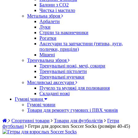
Балони з CO2
Чистка і мастило
Метальна зброя
Арбалети
Луки
Стріли та наконечники
Рогатки
Аксесуари та запчастини (тятива, дуги,
полички, приціли)
Мішені
Тренувальна зброя
Тренувальні ножі, мечі, сокири
Тренувальні пістолети
Тренувальні нунчаки
Мисливські аксесуари
Пучело та муляжі для полювання
Складані ножі
Гумові човни
Гумові човни
Товари для ремонту гумових і ПВХ човнів
Спортивні товари
Товари для футболістів
Гетри
футбольні
Гетри для дорослих Soccer Socks (розміри 40-45)