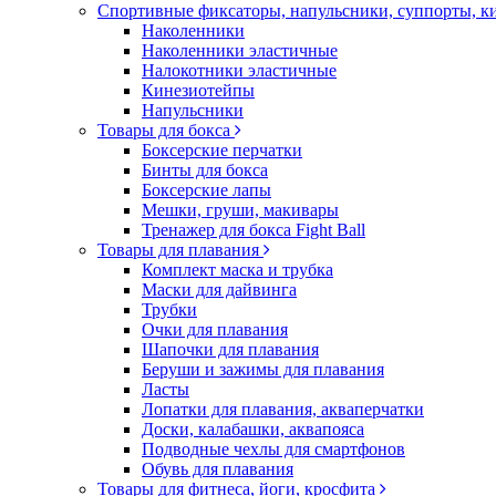
Спортивные фиксаторы, напульсники, суппорты, 
Наколенники
Наколенники эластичные
Налокотники эластичные
Кинезиотейпы
Напульсники
Товары для бокса
Боксерские перчатки
Бинты для бокса
Боксерские лапы
Мешки, груши, макивары
Тренажер для бокса Fight Ball
Товары для плавания
Комплект маска и трубка
Маски для дайвинга
Трубки
Очки для плавания
Шапочки для плавания
Беруши и зажимы для плавания
Ласты
Лопатки для плавания, акваперчатки
Доски, калабашки, аквапояса
Подводные чехлы для смартфонов
Обувь для плавания
Товары для фитнеса, йоги, кросфита