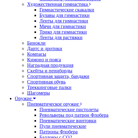
Художественная гимнастика
Гимнастические скакалки
Булавы для гимнастики
Ленты для гимнастики
Мячи для гимнастики
Трико для гимнастики
Ленты для растяжки
Бинокли
Дартс и дротики
Компасы
Кимоно и пояса
Наградная продукция
Скейты и пениборды
Спортивная защита, бандажи
Спортивная обувь
Треккинговые палки
Шагомеры
Оружие
Пневматическое оружие
Пневматические пистолеты
Револьверы под патрон Флобера
Пневматические винтовки
Пули пневматические
Патроны Флобера
Баллоны с CO2