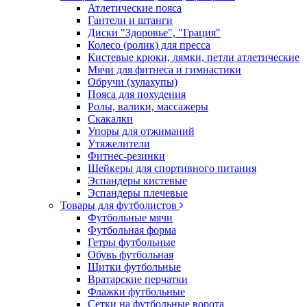
Атлетические пояса
Гантели и штанги
Диски "Здоровье", "Грация"
Колесо (ролик) для пресса
Кистевые крюки, лямки, петли атлетические
Мячи для фитнеса и гимнастики
Обручи (хулахупы)
Пояса для похудения
Ролы, валики, массажеры
Скакалки
Упоры для отжиманий
Утяжелители
Фитнес-резинки
Шейкеры для спортивного питания
Эспандеры кистевые
Эспандеры плечевые
Товары для футболистов
Футбольные мячи
Футбольная форма
Гетры футбольные
Обувь футбольная
Щитки футбольные
Вратарские перчатки
Флажки футбольные
Сетки на футбольные ворота