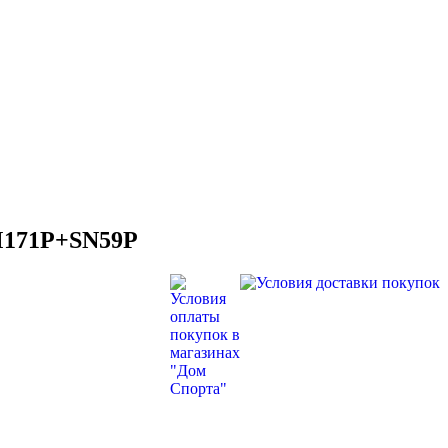
 M171P+SN59P