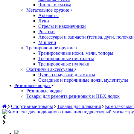
Чистка и смазка
Метательное оружие
Арбалеты
Луки
Стрелы и наконечники
Рогатки
Аксессуары и запчасти (тетива, дуги, полочк
Мишени
Тренировочное оружие
Тренировочные ножи, мечи, топоры
Тренировочные пистолеты
Тренировочные нунчаки
Охотничьи аксессуары
Чучело и муляжи для охоты
Складные и перочинные ножи, мультитулы
Резиновые лодки
Резиновые лодки
Товары для ремонта резиновых и ПВХ лодок
Спортивные товары
Товары для плавания
Комплект мас