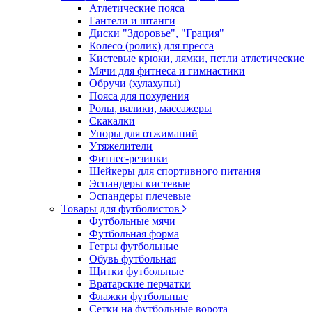
Атлетические пояса
Гантели и штанги
Диски "Здоровье", "Грация"
Колесо (ролик) для пресса
Кистевые крюки, лямки, петли атлетические
Мячи для фитнеса и гимнастики
Обручи (хулахупы)
Пояса для похудения
Ролы, валики, массажеры
Скакалки
Упоры для отжиманий
Утяжелители
Фитнес-резинки
Шейкеры для спортивного питания
Эспандеры кистевые
Эспандеры плечевые
Товары для футболистов
Футбольные мячи
Футбольная форма
Гетры футбольные
Обувь футбольная
Щитки футбольные
Вратарские перчатки
Флажки футбольные
Сетки на футбольные ворота