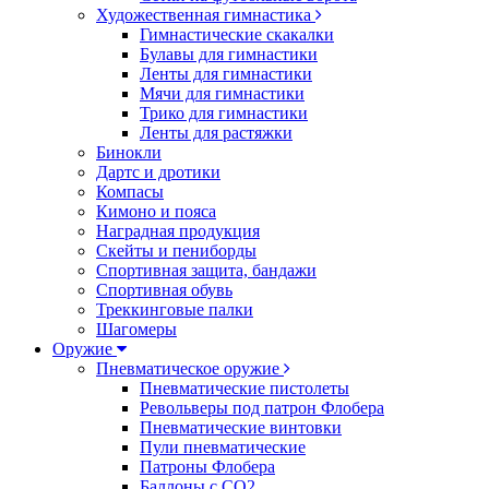
Художественная гимнастика
Гимнастические скакалки
Булавы для гимнастики
Ленты для гимнастики
Мячи для гимнастики
Трико для гимнастики
Ленты для растяжки
Бинокли
Дартс и дротики
Компасы
Кимоно и пояса
Наградная продукция
Скейты и пениборды
Спортивная защита, бандажи
Спортивная обувь
Треккинговые палки
Шагомеры
Оружие
Пневматическое оружие
Пневматические пистолеты
Револьверы под патрон Флобера
Пневматические винтовки
Пули пневматические
Патроны Флобера
Баллоны с CO2