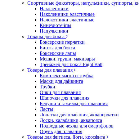
Спортивные фиксаторы, напульсники, суппорты, 
Наколенники
Наколенники эластичные
Налокотники эластичные
Кинезиотейпы
Напульсники
Товары для бокса
Боксерские перчатки
Бинты для бокса
Боксерские лапы
Мешки, груши, макивары
Тренажер для бокса Fight Ball
Товары для плавания
Комплект маска и трубка
Маски для дайвинга
Трубки
Очки для плавания
Шапочки для плавания
Беруши и зажимы для плавания
Ласты
Лопатки для плавания, акваперчатки
Доски, калабашки, аквапояса
Подводные чехлы для смартфонов
Обувь для плавания
Товары для фитнеса, йоги, кросфита