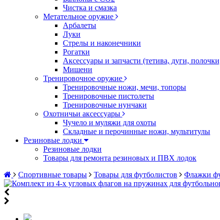
Чистка и смазка
Метательное оружие
Арбалеты
Луки
Стрелы и наконечники
Рогатки
Аксессуары и запчасти (тетива, дуги, полочк
Мишени
Тренировочное оружие
Тренировочные ножи, мечи, топоры
Тренировочные пистолеты
Тренировочные нунчаки
Охотничьи аксессуары
Чучело и муляжи для охоты
Складные и перочинные ножи, мультитулы
Резиновые лодки
Резиновые лодки
Товары для ремонта резиновых и ПВХ лодок
Спортивные товары
Товары для футболистов
Флажки ф