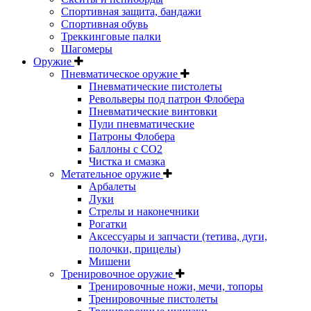
Спортивная защита, бандажи
Спортивная обувь
Треккинговые палки
Шагомеры
Оружие
Пневматическое оружие
Пневматические пистолеты
Револьверы под патрон Флобера
Пневматические винтовки
Пули пневматические
Патроны Флобера
Баллоны с CO2
Чистка и смазка
Метательное оружие
Арбалеты
Луки
Стрелы и наконечники
Рогатки
Аксессуары и запчасти (тетива, дуги,
полочки, прицелы)
Мишени
Тренировочное оружие
Тренировочные ножи, мечи, топоры
Тренировочные пистолеты