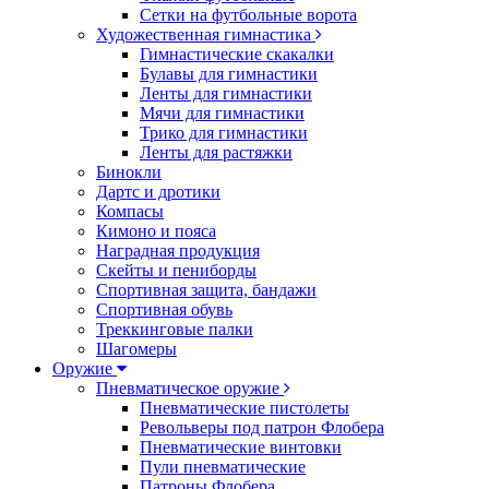
Сетки на футбольные ворота
Художественная гимнастика
Гимнастические скакалки
Булавы для гимнастики
Ленты для гимнастики
Мячи для гимнастики
Трико для гимнастики
Ленты для растяжки
Бинокли
Дартс и дротики
Компасы
Кимоно и пояса
Наградная продукция
Скейты и пениборды
Спортивная защита, бандажи
Спортивная обувь
Треккинговые палки
Шагомеры
Оружие
Пневматическое оружие
Пневматические пистолеты
Револьверы под патрон Флобера
Пневматические винтовки
Пули пневматические
Патроны Флобера