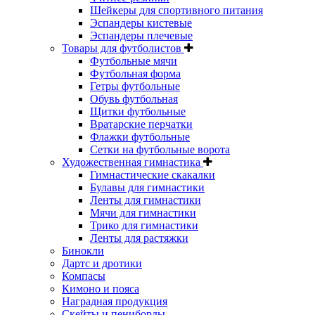
Шейкеры для спортивного питания
Эспандеры кистевые
Эспандеры плечевые
Товары для футболистов
Футбольные мячи
Футбольная форма
Гетры футбольные
Обувь футбольная
Щитки футбольные
Вратарские перчатки
Флажки футбольные
Сетки на футбольные ворота
Художественная гимнастика
Гимнастические скакалки
Булавы для гимнастики
Ленты для гимнастики
Мячи для гимнастики
Трико для гимнастики
Ленты для растяжки
Бинокли
Дартс и дротики
Компасы
Кимоно и пояса
Наградная продукция
Скейты и пениборды