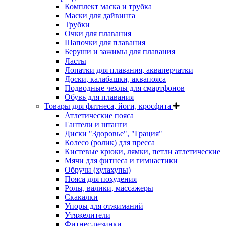
Комплект маска и трубка
Маски для дайвинга
Трубки
Очки для плавания
Шапочки для плавания
Беруши и зажимы для плавания
Ласты
Лопатки для плавания, акваперчатки
Доски, калабашки, аквапояса
Подводные чехлы для смартфонов
Обувь для плавания
Товары для фитнеса, йоги, кросфита
Атлетические пояса
Гантели и штанги
Диски "Здоровье", "Грация"
Колесо (ролик) для пресса
Кистевые крюки, лямки, петли атлетические
Мячи для фитнеса и гимнастики
Обручи (хулахупы)
Пояса для похудения
Ролы, валики, массажеры
Скакалки
Упоры для отжиманий
Утяжелители
Фитнес-резинки