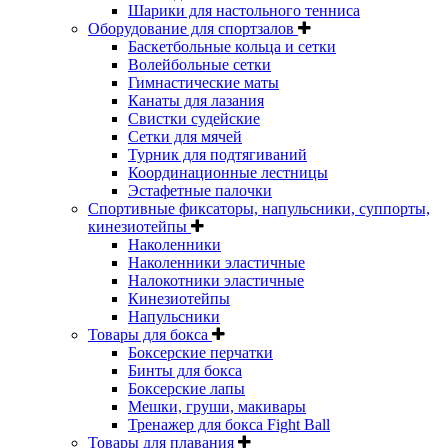
Шарики для настольного тенниса
Оборудование для спортзалов
Баскетбольные кольца и сетки
Волейбольные сетки
Гимнастические маты
Канаты для лазания
Свистки судейские
Сетки для мячей
Турник для подтягиваний
Координационные лестницы
Эстафетные палочки
Спортивные фиксаторы, напульсники, суппорты,
кинезиотейпы
Наколенники
Наколенники эластичные
Налокотники эластичные
Кинезиотейпы
Напульсники
Товары для бокса
Боксерские перчатки
Бинты для бокса
Боксерские лапы
Мешки, груши, макивары
Тренажер для бокса Fight Ball
Товары для плавания