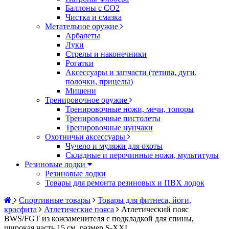
Баллоны с CO2
Чистка и смазка
Метательное оружие
Арбалеты
Луки
Стрелы и наконечники
Рогатки
Аксессуары и запчасти (тетива, дуги,
полочки, прицелы)
Мишени
Тренировочное оружие
Тренировочные ножи, мечи, топоры
Тренировочные пистолеты
Тренировочные нунчаки
Охотничьи аксессуары
Чучело и муляжи для охоты
Складные и перочинные ножи, мультитулы
Резиновые лодки
Резиновые лодки
Товары для ремонта резиновых и ПВХ лодок
Спортивные товары
Товары для фитнеса, йоги,
кросфита
Атлетические пояса
Атлетический пояс
BWS/FGT из кожзаменителя с подкладкой для спины,
широкая часть 15 см, размер S-XXL