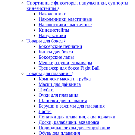
Спортивные фиксаторы, напульсники, суппорты,
кинезиотейпы
Наколенники
Наколенники эластичные
Налокотники эластичные
Кинезиотейпы
Напульсники
Товары для бокса
Боксерские перчатки
Бинты для бокса
Боксерские лапы
Мешки, груши, макивары
Тренажер для бокса Fight Ball
Товары для плавания
Комплект маска и трубка
Маски для дайвинга
Трубки
Очки для плавания
Шапочки для плавания
Беруши и зажимы для плавания
Ласты
Лопатки для плавания, акваперчатки
Доски, калабашки, аквапояса
Подводные чехлы для смартфонов
Обувь для плавания