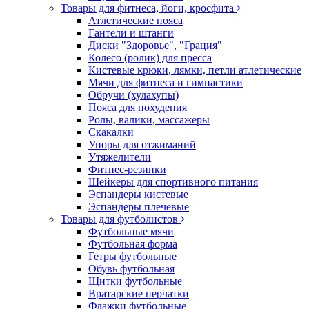
Товары для фитнеса, йоги, кросфита
Атлетические пояса
Гантели и штанги
Диски "Здоровье", "Грация"
Колесо (ролик) для пресса
Кистевые крюки, лямки, петли атлетические
Мячи для фитнеса и гимнастики
Обручи (хулахупы)
Пояса для похудения
Ролы, валики, массажеры
Скакалки
Упоры для отжиманий
Утяжелители
Фитнес-резинки
Шейкеры для спортивного питания
Эспандеры кистевые
Эспандеры плечевые
Товары для футболистов
Футбольные мячи
Футбольная форма
Гетры футбольные
Обувь футбольная
Щитки футбольные
Вратарские перчатки
Флажки футбольные