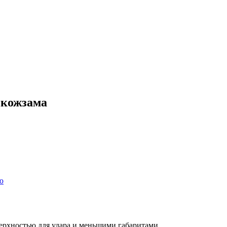
з кожзама
ю
ерхностью для удара и меньшими габаритами.