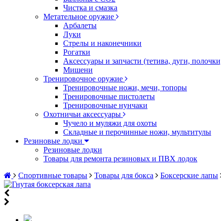
Чистка и смазка
Метательное оружие
Арбалеты
Луки
Стрелы и наконечники
Рогатки
Аксессуары и запчасти (тетива, дуги, полочк
Мишени
Тренировочное оружие
Тренировочные ножи, мечи, топоры
Тренировочные пистолеты
Тренировочные нунчаки
Охотничьи аксессуары
Чучело и муляжи для охоты
Складные и перочинные ножи, мультитулы
Резиновые лодки
Резиновые лодки
Товары для ремонта резиновых и ПВХ лодок
Спортивные товары
Товары для бокса
Боксерские лапы