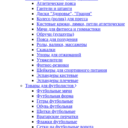
Атлетические пояса
Гантели и штанги
Диски "Здоровье", "Грация"
Колесо (ролик) для пресса
Кистевые крюки, лямки, петли атлетические
Мячи для фитнеса и гимнастики
Обручи (хулахупы)
Пояса для похудения
Ролы, валики, массажеры
Скакалки
Упоры для отжиманий
Утяжелители
Фитнес-резинки
Шейкеры для спортивного питания
Эспандеры кистевые
Эспандеры плечевые
Товары для футболистов
Футбольные мячи
Футбольная форма
Гетры футбольные
Обувь футбольная
Щитки футбольные
Вратарские перчатки
Флажки футбольные
Сетки на футбольные ворота