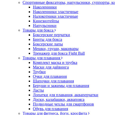
Спортивные фиксаторы, напульсники, суппорты, 
Наколенники
Наколенники эластичные
Налокотники эластичные
Кинезиотейпы
Напульсники
Товары для бокса
Боксерские перчатки
Бинты для бокса
Боксерские лапы
Мешки, груши, макивары
Тренажер для бокса Fight Ball
Товары для плавания
Комплект маска и трубка
Маски для дайвинга
Трубки
Очки для плавания
Шапочки для плавания
Беруши и зажимы для плавания
Ласты
Лопатки для плавания, акваперчатки
Доски, калабашки, аквапояса
Подводные чехлы для смартфонов
Обувь для плавания
Товары для фитнеса, йоги, кросфита