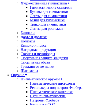
Художественная гимнастика
Гимнастические скакалки
Булавы для гимнастики
Ленты для гимнастики
Мячи для гимнастики
Трико для гимнастики
Ленты для растяжки
Бинокли
Дартс и дротики
Компасы
Кимоно и пояса
Наградная продукция
Скейты и пениборды
Спортивная защита, бандажи
Спортивная обувь
Треккинговые палки
Шагомеры
Оружие
Пневматическое оружие
Пневматические пистолеты
Револьверы под патрон Флобера
Пневматические винтовки
Пули пневматические
Патроны Флобера
Баллоны с CO2