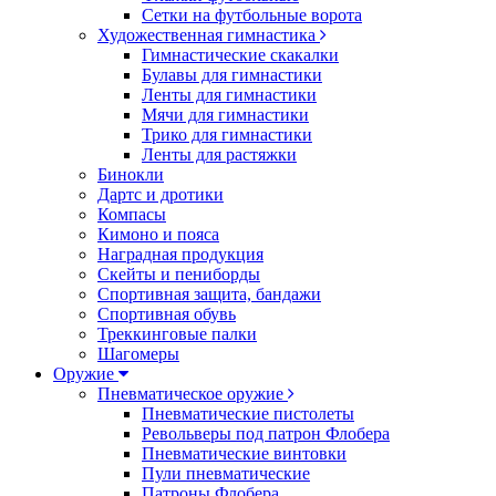
Сетки на футбольные ворота
Художественная гимнастика
Гимнастические скакалки
Булавы для гимнастики
Ленты для гимнастики
Мячи для гимнастики
Трико для гимнастики
Ленты для растяжки
Бинокли
Дартс и дротики
Компасы
Кимоно и пояса
Наградная продукция
Скейты и пениборды
Спортивная защита, бандажи
Спортивная обувь
Треккинговые палки
Шагомеры
Оружие
Пневматическое оружие
Пневматические пистолеты
Револьверы под патрон Флобера
Пневматические винтовки
Пули пневматические
Патроны Флобера