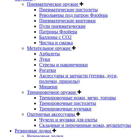
Пневматическое оружие
Пневматические пистолеты
Револьверы под патрон Флобера
Пневматические винтовки
Пули пневматические
Патроны Флобера
Баллоны с CO2
Чистка и смазка
Метательное оружие
Арбалеты
Луки
Стрелы и наконечники
Рогатки
Аксессуары и запчасти (тетива, дуги,
полочки, прицелы)
Мишени
Тренировочное оружие
Тренировочные ножи, мечи, топоры
Тренировочные пистолеты
Тренировочные нунчаки
Охотничьи аксессуары
Чучело и муляжи для охоты
Складные и перочинные ножи, мультитулы
Резиновые лодки
Резиновые лодки