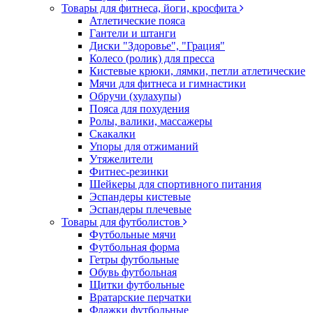
Товары для фитнеса, йоги, кросфита
Атлетические пояса
Гантели и штанги
Диски "Здоровье", "Грация"
Колесо (ролик) для пресса
Кистевые крюки, лямки, петли атлетические
Мячи для фитнеса и гимнастики
Обручи (хулахупы)
Пояса для похудения
Ролы, валики, массажеры
Скакалки
Упоры для отжиманий
Утяжелители
Фитнес-резинки
Шейкеры для спортивного питания
Эспандеры кистевые
Эспандеры плечевые
Товары для футболистов
Футбольные мячи
Футбольная форма
Гетры футбольные
Обувь футбольная
Щитки футбольные
Вратарские перчатки
Флажки футбольные