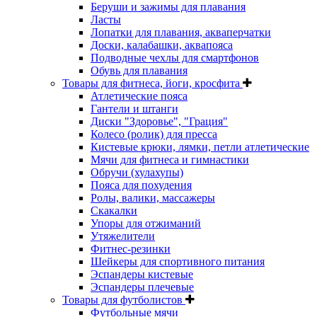
Беруши и зажимы для плавания
Ласты
Лопатки для плавания, акваперчатки
Доски, калабашки, аквапояса
Подводные чехлы для смартфонов
Обувь для плавания
Товары для фитнеса, йоги, кросфита
Атлетические пояса
Гантели и штанги
Диски "Здоровье", "Грация"
Колесо (ролик) для пресса
Кистевые крюки, лямки, петли атлетические
Мячи для фитнеса и гимнастики
Обручи (хулахупы)
Пояса для похудения
Ролы, валики, массажеры
Скакалки
Упоры для отжиманий
Утяжелители
Фитнес-резинки
Шейкеры для спортивного питания
Эспандеры кистевые
Эспандеры плечевые
Товары для футболистов
Футбольные мячи