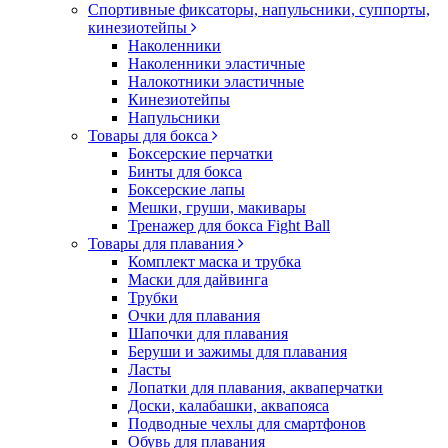
Спортивные фиксаторы, напульсники, суппорты,
кинезиотейпы
Наколенники
Наколенники эластичные
Налокотники эластичные
Кинезиотейпы
Напульсники
Товары для бокса
Боксерские перчатки
Бинты для бокса
Боксерские лапы
Мешки, груши, макивары
Тренажер для бокса Fight Ball
Товары для плавания
Комплект маска и трубка
Маски для дайвинга
Трубки
Очки для плавания
Шапочки для плавания
Беруши и зажимы для плавания
Ласты
Лопатки для плавания, акваперчатки
Доски, калабашки, аквапояса
Подводные чехлы для смартфонов
Обувь для плавания