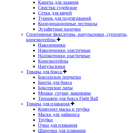
Канаты для лазания
Свистки судейские
Сетки для мячей
Турник для подтягиваний
Координационные лестницы
Эстафетные палочки
Спортивные фиксаторы, напульсники, суппорты,
кинезиотейпы
Наколенники
Наколенники эластичные
Налокотники эластичные
Кинезиотейпы
Напульсники
Товары для бокса
Боксерские перчатки
Бинты для бокса
Боксерские лапы
Мешки, груши, макивары
Тренажер для бокса Fight Ball
Товары для плавания
Комплект маска и трубка
Маски для дайвинга
Трубки
Очки для плавания
Шапочки для плавания