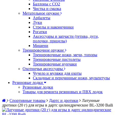
Баллоны с CO2
Чистка и смазка
Метательное оружие
Арбалеты
Луки
Стрелы и наконечники
Рогатки
Аксессуары и запчасти (тетива, дуги,
полочки, прицелы)
Мишени
Тренировочное оружие
Тренировочные ножи, мечи, топоры
Тренировочные пистолеты
Тренировочные нунчаки
Охотничьи аксессуары
Чучело и муляжи для охоты
Складные и перочинные ножи, мультитулы
Резиновые лодки
Резиновые лодки
Товары для ремонта резиновых и ПВХ лодок
Спортивные товары
Дартс и дротики
Латунные
дротики (20 г) для игры в дартс цилиндрические BL-3200 Baili