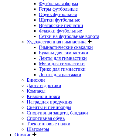
Футбольная форма
Гетры футбольные
Обувь футбольная
Щитки футбольные
Вратарские перчатки
Флажки футбольные
Сетки на футбольные ворота
Художественная гимнастика
Гимнастические скакалки
Булавы для гимнастики
Ленты для гимнастики
Мячи для гимнастики
Трико для гимнастики
Ленты для растяжки
Бинокли
Дартс и дротики
Компасы
Кимоно и пояса
Наградная продукция
Скейты и пениборды
Спортивная защита, бандажи
Спортивная обувь
Треккинговые палки
Шагомеры
Оружие