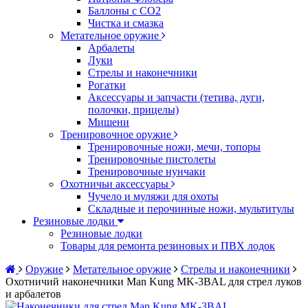
Баллоны с CO2
Чистка и смазка
Метательное оружие
Арбалеты
Луки
Стрелы и наконечники
Рогатки
Аксессуары и запчасти (тетива, дуги,
полочки, прицелы)
Мишени
Тренировочное оружие
Тренировочные ножи, мечи, топоры
Тренировочные пистолеты
Тренировочные нунчаки
Охотничьи аксессуары
Чучело и муляжи для охоты
Складные и перочинные ножи, мультитулы
Резиновые лодки
Резиновые лодки
Товары для ремонта резиновых и ПВХ лодок
Оружие
Метательное оружие
Стрелы и наконечники
Охотничий наконечники Man Kung MK-3BAL для стрел луков
и арбалетов