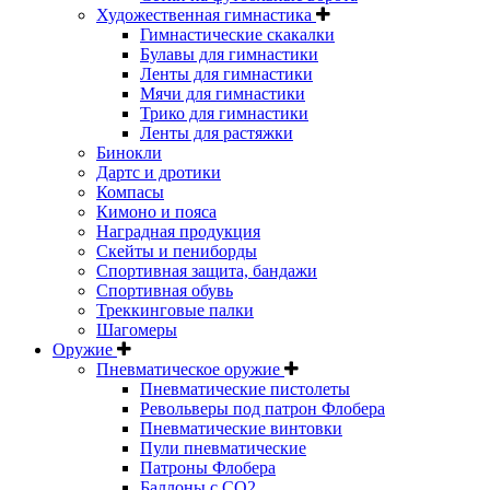
Художественная гимнастика
Гимнастические скакалки
Булавы для гимнастики
Ленты для гимнастики
Мячи для гимнастики
Трико для гимнастики
Ленты для растяжки
Бинокли
Дартс и дротики
Компасы
Кимоно и пояса
Наградная продукция
Скейты и пениборды
Спортивная защита, бандажи
Спортивная обувь
Треккинговые палки
Шагомеры
Оружие
Пневматическое оружие
Пневматические пистолеты
Револьверы под патрон Флобера
Пневматические винтовки
Пули пневматические
Патроны Флобера
Баллоны с CO2