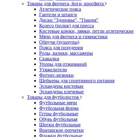
Товары для фитнеса, йоги, кросфита
Атлетические пояса
Гантели и штанги
Диски "Здоровье", "Грация"
Колесо (ролик) для пресса
Кистевые крюки, лямки, петли атлетические
Мячи для фитнеса и гимнастики
Обручи (хулахупы)
Пояса для похудения
Ролы, валики, массажеры
Скакалки
Упоры для отжиманий
Утяжелители
Фитнес-резинки
Шейкеры для спортивного питания
Эспандеры кистевые
Эспандеры плечевые
Товары для футболистов
Футбольные мячи
Футбольная форма
Гетры футбольные
Обувь футбольная
Щитки футбольные
Вратарские перчатки
Флажки футбольные