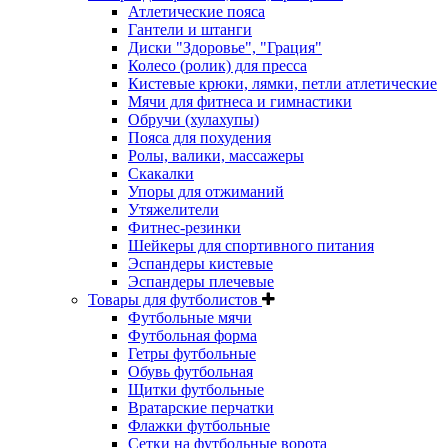
Атлетические пояса
Гантели и штанги
Диски "Здоровье", "Грация"
Колесо (ролик) для пресса
Кистевые крюки, лямки, петли атлетические
Мячи для фитнеса и гимнастики
Обручи (хулахупы)
Пояса для похудения
Ролы, валики, массажеры
Скакалки
Упоры для отжиманий
Утяжелители
Фитнес-резинки
Шейкеры для спортивного питания
Эспандеры кистевые
Эспандеры плечевые
Товары для футболистов
Футбольные мячи
Футбольная форма
Гетры футбольные
Обувь футбольная
Щитки футбольные
Вратарские перчатки
Флажки футбольные
Сетки на футбольные ворота