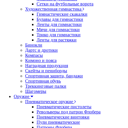
Сетки на футбольные ворота
Художественная гимнастика
Гимнастические скакалки
Булавы для гимнастики
Ленты для гимнастики
Мячи для гимнастики
Трико для гимнастики
Ленты для растяжки
Бинокли
Дартс и дротики
Компасы
Кимоно и пояса
Наградная продукция
Скейты и пениборды
Спортивная защита, бандажи
Спортивная обувь
Треккинговые палки
Шагомеры
Оружие
Пневматическое оружие
Пневматические пистолеты
Револьверы под патрон Флобера
Пневматические винтовки
Пули пневматические
Патроны Флобера