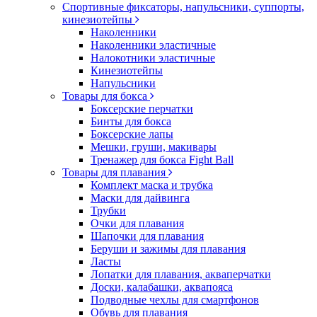
Спортивные фиксаторы, напульсники, суппорты,
кинезиотейпы
Наколенники
Наколенники эластичные
Налокотники эластичные
Кинезиотейпы
Напульсники
Товары для бокса
Боксерские перчатки
Бинты для бокса
Боксерские лапы
Мешки, груши, макивары
Тренажер для бокса Fight Ball
Товары для плавания
Комплект маска и трубка
Маски для дайвинга
Трубки
Очки для плавания
Шапочки для плавания
Беруши и зажимы для плавания
Ласты
Лопатки для плавания, акваперчатки
Доски, калабашки, аквапояса
Подводные чехлы для смартфонов
Обувь для плавания