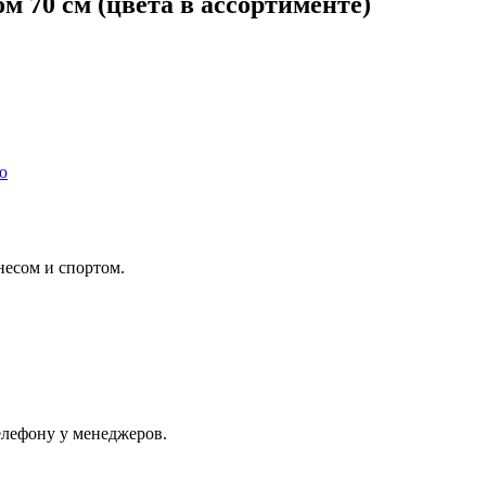
м 70 см (цвета в ассортименте)
ю
несом и спортом.
телефону у
менеджеров
.