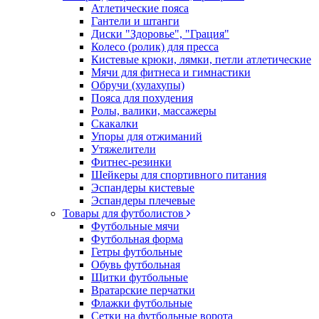
Атлетические пояса
Гантели и штанги
Диски "Здоровье", "Грация"
Колесо (ролик) для пресса
Кистевые крюки, лямки, петли атлетические
Мячи для фитнеса и гимнастики
Обручи (хулахупы)
Пояса для похудения
Ролы, валики, массажеры
Скакалки
Упоры для отжиманий
Утяжелители
Фитнес-резинки
Шейкеры для спортивного питания
Эспандеры кистевые
Эспандеры плечевые
Товары для футболистов
Футбольные мячи
Футбольная форма
Гетры футбольные
Обувь футбольная
Щитки футбольные
Вратарские перчатки
Флажки футбольные
Сетки на футбольные ворота