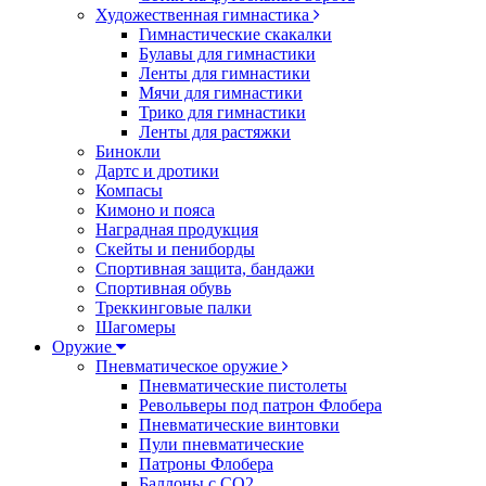
Художественная гимнастика
Гимнастические скакалки
Булавы для гимнастики
Ленты для гимнастики
Мячи для гимнастики
Трико для гимнастики
Ленты для растяжки
Бинокли
Дартс и дротики
Компасы
Кимоно и пояса
Наградная продукция
Скейты и пениборды
Спортивная защита, бандажи
Спортивная обувь
Треккинговые палки
Шагомеры
Оружие
Пневматическое оружие
Пневматические пистолеты
Револьверы под патрон Флобера
Пневматические винтовки
Пули пневматические
Патроны Флобера
Баллоны с CO2