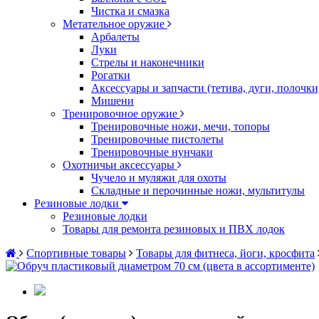
Чистка и смазка
Метательное оружие
Арбалеты
Луки
Стрелы и наконечники
Рогатки
Аксессуары и запчасти (тетива, дуги, полочк
Мишени
Тренировочное оружие
Тренировочные ножи, мечи, топоры
Тренировочные пистолеты
Тренировочные нунчаки
Охотничьи аксессуары
Чучело и муляжи для охоты
Складные и перочинные ножи, мультитулы
Резиновые лодки
Резиновые лодки
Товары для ремонта резиновых и ПВХ лодок
Спортивные товары
Товары для фитнеса, йоги, кросфита