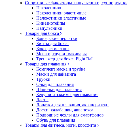
Спортивные фиксаторы, напульсники, суппорты, 
Наколенники
Наколенники эластичные
Налокотники эластичные
Кинезиотейпы
Напульсники
Товары для бокса
Боксерские перчатки
Бинты для бокса
Боксерские лапы
Мешки, груши, макивары
Тренажер для бокса Fight Ball
Товары для плавания
Комплект маска и трубка
Маски для дайвинга
Трубки
Очки для плавания
Шапочки для плавания
Беруши и зажимы для плавания
Ласты
Лопатки для плавания, акваперчатки
Доски, калабашки, аквапояса
Подводные чехлы для смартфонов
Обувь для плавания
Товары для фитнеса, йоги, кросфита