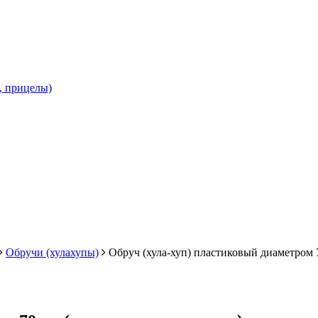
и, прицелы)
Обручи (хулахупы)
Обруч (хула-хуп) пластиковый диаметром 7