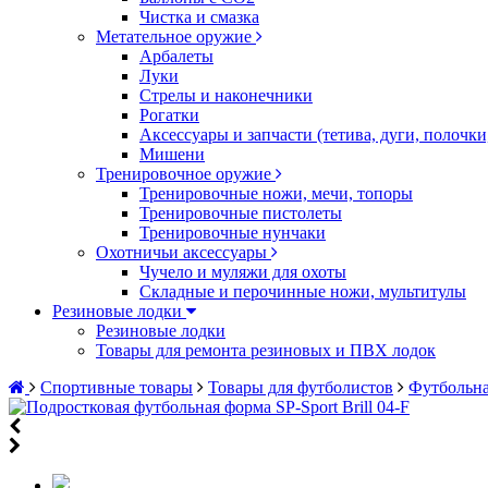
Чистка и смазка
Метательное оружие
Арбалеты
Луки
Стрелы и наконечники
Рогатки
Аксессуары и запчасти (тетива, дуги, полочк
Мишени
Тренировочное оружие
Тренировочные ножи, мечи, топоры
Тренировочные пистолеты
Тренировочные нунчаки
Охотничьи аксессуары
Чучело и муляжи для охоты
Складные и перочинные ножи, мультитулы
Резиновые лодки
Резиновые лодки
Товары для ремонта резиновых и ПВХ лодок
Спортивные товары
Товары для футболистов
Футбольна