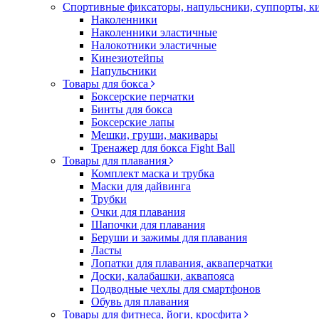
Спортивные фиксаторы, напульсники, суппорты, 
Наколенники
Наколенники эластичные
Налокотники эластичные
Кинезиотейпы
Напульсники
Товары для бокса
Боксерские перчатки
Бинты для бокса
Боксерские лапы
Мешки, груши, макивары
Тренажер для бокса Fight Ball
Товары для плавания
Комплект маска и трубка
Маски для дайвинга
Трубки
Очки для плавания
Шапочки для плавания
Беруши и зажимы для плавания
Ласты
Лопатки для плавания, акваперчатки
Доски, калабашки, аквапояса
Подводные чехлы для смартфонов
Обувь для плавания
Товары для фитнеса, йоги, кросфита