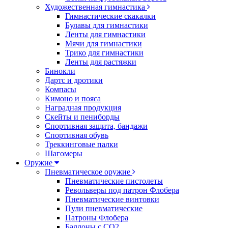
Художественная гимнастика
Гимнастические скакалки
Булавы для гимнастики
Ленты для гимнастики
Мячи для гимнастики
Трико для гимнастики
Ленты для растяжки
Бинокли
Дартс и дротики
Компасы
Кимоно и пояса
Наградная продукция
Скейты и пениборды
Спортивная защита, бандажи
Спортивная обувь
Треккинговые палки
Шагомеры
Оружие
Пневматическое оружие
Пневматические пистолеты
Револьверы под патрон Флобера
Пневматические винтовки
Пули пневматические
Патроны Флобера
Баллоны с CO2