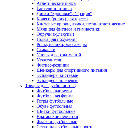
Атлетические пояса
Гантели и штанги
Диски "Здоровье", "Грация"
Колесо (ролик) для пресса
Кистевые крюки, лямки, петли атлетические
Мячи для фитнеса и гимнастики
Обручи (хулахупы)
Пояса для похудения
Ролы, валики, массажеры
Скакалки
Упоры для отжиманий
Утяжелители
Фитнес-резинки
Шейкеры для спортивного питания
Эспандеры кистевые
Эспандеры плечевые
Товары для футболистов
Футбольные мячи
Футбольная форма
Гетры футбольные
Обувь футбольная
Щитки футбольные
Вратарские перчатки
Флажки футбольные
Сетки на футбольные ворота