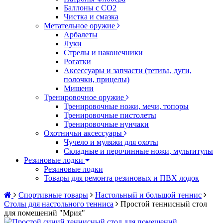
Баллоны с CO2
Чистка и смазка
Метательное оружие
Арбалеты
Луки
Стрелы и наконечники
Рогатки
Аксессуары и запчасти (тетива, дуги,
полочки, прицелы)
Мишени
Тренировочное оружие
Тренировочные ножи, мечи, топоры
Тренировочные пистолеты
Тренировочные нунчаки
Охотничьи аксессуары
Чучело и муляжи для охоты
Складные и перочинные ножи, мультитулы
Резиновые лодки
Резиновые лодки
Товары для ремонта резиновых и ПВХ лодок
Спортивные товары
Настольный и большой теннис
Столы для настольного тенниса
Простой теннисный стол
для помещений "Мрия"