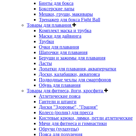
Бинты для бокса
Боксерские лапы
Мешки, груши, макивары
Тренажер для бокса Fight Ball
Товары для плавания
Комплект маска и трубка
Маски для дайвинга
Трубки
Очки для плавания
Шапочки для плавания
Беруши и зажимы для плавания
Ласты
Лопатки для плавания, акваперчатки
Доски, калабашки, аквапояса
Подводные чехлы для смартфонов
Обувь для плавания
Товары для фитнеса, йоги, кросфита
Атлетические пояса
Гантели и штанги
Диски "Здоровье", "Грация"
Колесо (ролик) для пресса
Кистевые крюки, лямки, петли атлетические
Мячи для фитнеса и гимнастики
Обручи (хулахупы)
Пояса для похудения