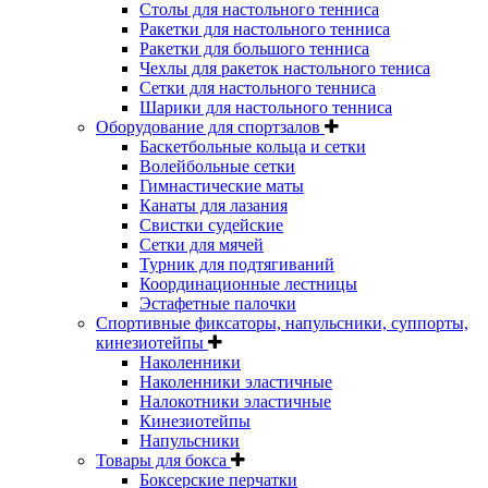
Столы для настольного тенниса
Ракетки для настольного тенниса
Ракетки для большого тенниса
Чехлы для ракеток настольного тениса
Сетки для настольного тенниса
Шарики для настольного тенниса
Оборудование для спортзалов
Баскетбольные кольца и сетки
Волейбольные сетки
Гимнастические маты
Канаты для лазания
Свистки судейские
Сетки для мячей
Турник для подтягиваний
Координационные лестницы
Эстафетные палочки
Спортивные фиксаторы, напульсники, суппорты,
кинезиотейпы
Наколенники
Наколенники эластичные
Налокотники эластичные
Кинезиотейпы
Напульсники
Товары для бокса
Боксерские перчатки