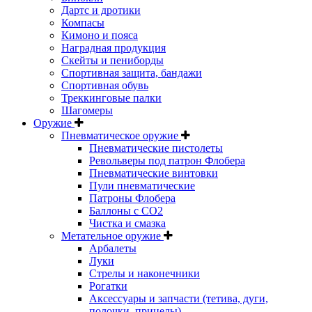
Дартс и дротики
Компасы
Кимоно и пояса
Наградная продукция
Скейты и пениборды
Спортивная защита, бандажи
Спортивная обувь
Треккинговые палки
Шагомеры
Оружие
Пневматическое оружие
Пневматические пистолеты
Револьверы под патрон Флобера
Пневматические винтовки
Пули пневматические
Патроны Флобера
Баллоны с CO2
Чистка и смазка
Метательное оружие
Арбалеты
Луки
Стрелы и наконечники
Рогатки
Аксессуары и запчасти (тетива, дуги,
полочки, прицелы)