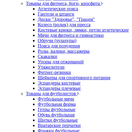
Товары для фитнеса, йоги, кросфита
Атлетические пояса
Гантели и штанги
Диски "Здоровье", "Грация"
Колесо (ролик) для пресса
Кистевые крюки, лямки, петли атлетические
Мячи для фитнеса и гимнастики
Обручи (хулахупы)
Пояса для похудения
Ролы, валики, массажеры
Скакалки
Упоры для отжиманий
Утяжелители
Фитнес-резинки
Шейкеры для спортивного питания
Эспандеры кистевые
Эспандеры плечевые
Товары для футболистов
Футбольные мячи
Футбольная форма
Гетры футбольные
Обувь футбольная
Щитки футбольные
Вратарские перчатки
Флажки футбольные