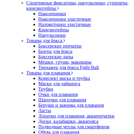
Спортивные фиксаторы, напульсники, суппорты,
кинезиотейпы
Наколенники
Наколенники эластичные
Налокотники эластичные
Кинезиотейпы
Напульсники
Товары для бокса
Боксерские перчатки
Бинты для бокса
Боксерские лапы
Мешки, груши, макивары
Тренажер для бокса Fight Ball
Товары для плавания
Комплект маска и трубка
Маски для дайвинга
Трубки
Очки для плавания
Шапочки для плавания
Беруши и зажимы для плавания
Ласты
Лопатки для плавания, акваперчатки
Доски, калабашки, аквапояса
Подводные чехлы для смартфонов
Обувь для плавания