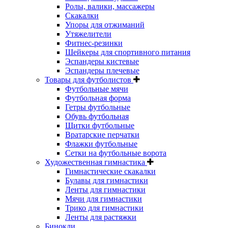
Ролы, валики, массажеры
Скакалки
Упоры для отжиманий
Утяжелители
Фитнес-резинки
Шейкеры для спортивного питания
Эспандеры кистевые
Эспандеры плечевые
Товары для футболистов
Футбольные мячи
Футбольная форма
Гетры футбольные
Обувь футбольная
Щитки футбольные
Вратарские перчатки
Флажки футбольные
Сетки на футбольные ворота
Художественная гимнастика
Гимнастические скакалки
Булавы для гимнастики
Ленты для гимнастики
Мячи для гимнастики
Трико для гимнастики
Ленты для растяжки
Бинокли