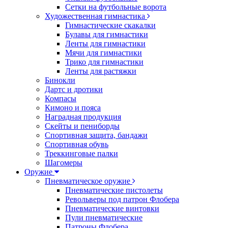
Сетки на футбольные ворота
Художественная гимнастика
Гимнастические скакалки
Булавы для гимнастики
Ленты для гимнастики
Мячи для гимнастики
Трико для гимнастики
Ленты для растяжки
Бинокли
Дартс и дротики
Компасы
Кимоно и пояса
Наградная продукция
Скейты и пениборды
Спортивная защита, бандажи
Спортивная обувь
Треккинговые палки
Шагомеры
Оружие
Пневматическое оружие
Пневматические пистолеты
Револьверы под патрон Флобера
Пневматические винтовки
Пули пневматические
Патроны Флобера