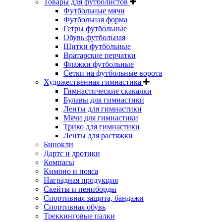
Товары для футболистов
Футбольные мячи
Футбольная форма
Гетры футбольные
Обувь футбольная
Щитки футбольные
Вратарские перчатки
Флажки футбольные
Сетки на футбольные ворота
Художественная гимнастика
Гимнастические скакалки
Булавы для гимнастики
Ленты для гимнастики
Мячи для гимнастики
Трико для гимнастики
Ленты для растяжки
Бинокли
Дартс и дротики
Компасы
Кимоно и пояса
Наградная продукция
Скейты и пениборды
Спортивная защита, бандажи
Спортивная обувь
Треккинговые палки