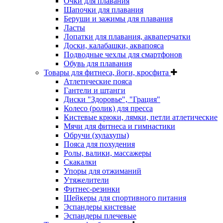
Очки для плавания
Шапочки для плавания
Беруши и зажимы для плавания
Ласты
Лопатки для плавания, акваперчатки
Доски, калабашки, аквапояса
Подводные чехлы для смартфонов
Обувь для плавания
Товары для фитнеса, йоги, кросфита
Атлетические пояса
Гантели и штанги
Диски "Здоровье", "Грация"
Колесо (ролик) для пресса
Кистевые крюки, лямки, петли атлетические
Мячи для фитнеса и гимнастики
Обручи (хулахупы)
Пояса для похудения
Ролы, валики, массажеры
Скакалки
Упоры для отжиманий
Утяжелители
Фитнес-резинки
Шейкеры для спортивного питания
Эспандеры кистевые
Эспандеры плечевые