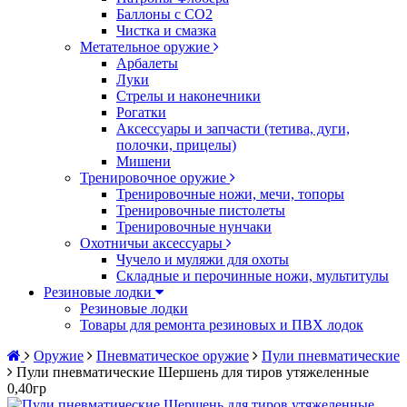
Баллоны с CO2
Чистка и смазка
Метательное оружие
Арбалеты
Луки
Стрелы и наконечники
Рогатки
Аксессуары и запчасти (тетива, дуги,
полочки, прицелы)
Мишени
Тренировочное оружие
Тренировочные ножи, мечи, топоры
Тренировочные пистолеты
Тренировочные нунчаки
Охотничьи аксессуары
Чучело и муляжи для охоты
Складные и перочинные ножи, мультитулы
Резиновые лодки
Резиновые лодки
Товары для ремонта резиновых и ПВХ лодок
Оружие
Пневматическое оружие
Пули пневматические
Пули пневматические Шершень для тиров утяжеленные
0,40гр