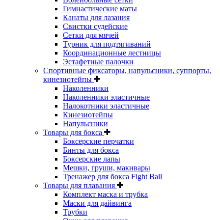
Гимнастические маты
Канаты для лазания
Свистки судейские
Сетки для мячей
Турник для подтягиваний
Координационные лестницы
Эстафетные палочки
Спортивные фиксаторы, напульсники, суппорты,
кинезиотейпы
Наколенники
Наколенники эластичные
Налокотники эластичные
Кинезиотейпы
Напульсники
Товары для бокса
Боксерские перчатки
Бинты для бокса
Боксерские лапы
Мешки, груши, макивары
Тренажер для бокса Fight Ball
Товары для плавания
Комплект маска и трубка
Маски для дайвинга
Трубки