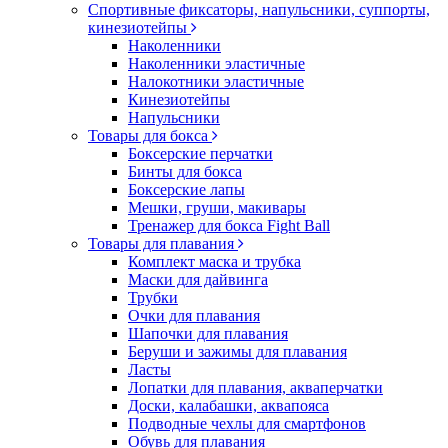
Спортивные фиксаторы, напульсники, суппорты,
кинезиотейпы
Наколенники
Наколенники эластичные
Налокотники эластичные
Кинезиотейпы
Напульсники
Товары для бокса
Боксерские перчатки
Бинты для бокса
Боксерские лапы
Мешки, груши, макивары
Тренажер для бокса Fight Ball
Товары для плавания
Комплект маска и трубка
Маски для дайвинга
Трубки
Очки для плавания
Шапочки для плавания
Беруши и зажимы для плавания
Ласты
Лопатки для плавания, акваперчатки
Доски, калабашки, аквапояса
Подводные чехлы для смартфонов
Обувь для плавания