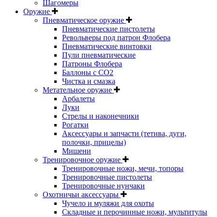
Шагомеры
Оружие
Пневматическое оружие
Пневматические пистолеты
Револьверы под патрон Флобера
Пневматические винтовки
Пули пневматические
Патроны Флобера
Баллоны с CO2
Чистка и смазка
Метательное оружие
Арбалеты
Луки
Стрелы и наконечники
Рогатки
Аксессуары и запчасти (тетива, дуги,
полочки, прицелы)
Мишени
Тренировочное оружие
Тренировочные ножи, мечи, топоры
Тренировочные пистолеты
Тренировочные нунчаки
Охотничьи аксессуары
Чучело и муляжи для охоты
Складные и перочинные ножи, мультитулы