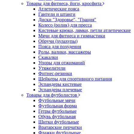
Товары для фитнеса, йоги, кросфита
Атлетические пояса
Гантели и штанги
Диски "Здоровье", "Грация"
Колесо (ролик) для пресса
Кистевые крюки, лямки, петли атлетические
Мячи для фитнеса и гимнастики
Обручи (хулахупы)
Пояса для похудения
Ролы, валики, массажеры
Скакалки
Упоры для отжиманий
Утяжелители
Фитнес-резинки
Шейкеры для спортивного питания
Эспандеры кистевые
Эспандеры плечевые
Товары для футболистов
Футбольные мячи
Футбольная форма
Гетры футбольные
Обувь футбольная
Щитки футбольные
Вратарские перчатки
Флажки футбольные