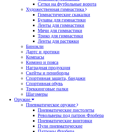
Сетки на футбольные ворота
Художественная гимнастика
Гимнастические скакалки
Булавы для гимнастики
Ленты для гимнастики
Мячи для гимнастики
Трико для гимнастики
Ленты для растяжки
Бинокли
Дартс и дротики
Компасы
Кимоно и пояса
Наградная продукция
Скейты и пениборды
Спортивная защита, бандажи
Спортивная обувь
Треккинговые палки
Шагомеры
Оружие
Пневматическое оружие
Пневматические пистолеты
Револьверы под патрон Флобера
Пневматические винтовки
Пули пневматические
Патроны Флобера