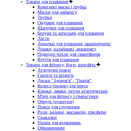
Товари для плавання
Комплект маска і трубка
Маски для дайвінгу
Трубки
Окуляри для плавання
Шапочки для плавания
Беруші та затискачі для плавання
Ласти
Лопатки для плавання, акваперчаткі
Дошки, калабашкі, аквапоясу
Підводні чохли для смартфонів
Взуття для плавання
Товари для фітнесу, йоги, кросфіта
Атлетичні пояси
Гантелі та штанги
Диски "Здоров'я", "Грація"
Колесо (ролик) для преса
Крюки, лямки, петли атлетические
М'ячі для фітнесу і гімнастики
Обручі (хулахупи)
Пояси для схуднення
Роли, валики, масажери, півсфери
Скакалки
Упори для віджимань
Обважнювачі