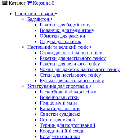
Каталог
Корзина
0
Спортивні товари
Бадмінтон
Ракетки для бадмінтону
Воланчікі для бадмінтону
Обмотки для ракетки
Струна для ракеток
Настільний та великий теніс
Столи для настільного тенісу
Ракетки для настільного тенісу
Ракетки для великого тенісу
Чохли для ракеток настільного тенісу
Сітки для настільного тенісу
Кульки для настільного тенісу
Устаткування для спортзалів
Баскетбольні кільця і сітки
Волейбольні сітки
Гімнастичні мати
Канати для лазіння
Свистки суддівські
Сетки для мячей
Турник для подтягиваний
Координаційні сходи
Естафетні палички