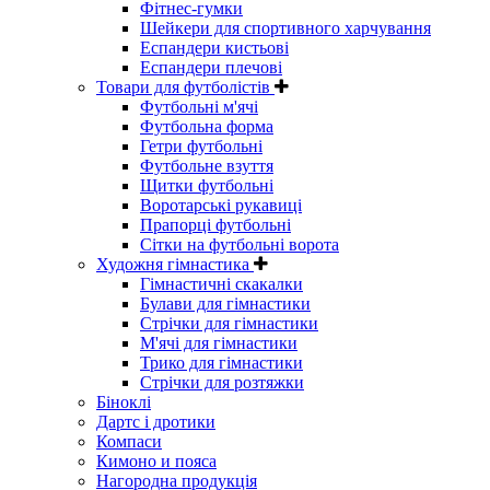
Фітнес-гумки
Шейкери для спортивного харчування
Еспандери кистьові
Еспандери плечові
Товари для футболістів
Футбольні м'ячі
Футбольна форма
Гетри футбольні
Футбольне взуття
Щитки футбольні
Воротарські рукавиці
Прапорці футбольні
Сітки на футбольні ворота
Художня гімнастика
Гімнастичні скакалки
Булави для гімнастики
Стрічки для гімнастики
М'ячі для гімнастики
Трико для гімнастики
Стрічки для розтяжки
Біноклі
Дартс і дротики
Компаси
Кимоно и пояса
Нагородна продукція