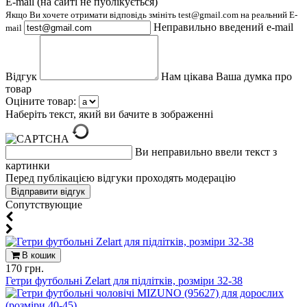
E-mail (на сайті не публікується)
Якщо Ви хочете отримати відповідь змініть test@gmail.com на реальний E-
Неправильно введений e-mail
mail
Відгук
Нам цікава Ваша думка про
товар
Оціните товар:
Наберіть текст, який ви бачите в зображенні
Ви неправильно ввели текст з
картинки
Перед публікацією відгуки проходять модерацію
Cопутствующие
В кошик
170 грн.
Гетри футбольні Zelart для підлітків, розміри 32-38