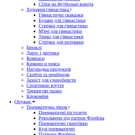
Сітки на футбольні ворота
Художня гімнастика
Гімнастичні скакалки
Булави для гімнастики
Стрічки для гімнастики
М'ячі для гімнастики
Трико для гімнастики
Стрічки для розтяжки
Біноклі
Дартс і дротики
Компаси
Кимоно и пояса
Нагородна продукція
Скейти та пеніборди
Захист для єдиноборств
Спортивне взуття
Трекінгові палки
Крокоміри
Оружие
Пневматична зброя
Пневматичні пістолети
Револьвери під патрон Флобера
Пневматичні гвинтівки
Кулі пневматичні
Патрони Флобера