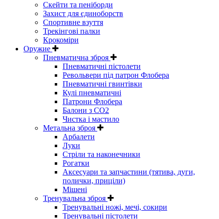
Скейти та пеніборди
Захист для єдиноборств
Спортивне взуття
Трекінгові палки
Крокоміри
Оружие
Пневматична зброя
Пневматичні пістолети
Револьвери під патрон Флобера
Пневматичні гвинтівки
Кулі пневматичні
Патрони Флобера
Балони з CO2
Чистка і мастило
Метальна зброя
Арбалети
Луки
Стріли та наконечники
Рогатки
Аксесуари та запчастини (тятива, дуги,
полички, приціли)
Мішені
Тренувальна зброя
Тренувальні ножі, мечі, сокири
Тренувальні пістолети