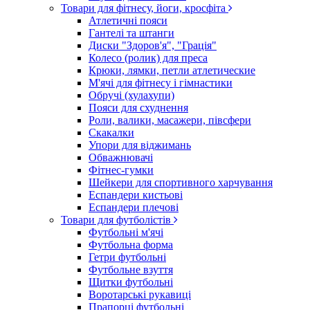
Товари для фітнесу, йоги, кросфіта
Атлетичні пояси
Гантелі та штанги
Диски "Здоров'я", "Грація"
Колесо (ролик) для преса
Крюки, лямки, петли атлетические
М'ячі для фітнесу і гімнастики
Обручі (хулахупи)
Пояси для схуднення
Роли, валики, масажери, півсфери
Скакалки
Упори для віджимань
Обважнювачі
Фітнес-гумки
Шейкери для спортивного харчування
Еспандери кистьові
Еспандери плечові
Товари для футболістів
Футбольні м'ячі
Футбольна форма
Гетри футбольні
Футбольне взуття
Щитки футбольні
Воротарські рукавиці
Прапорці футбольні