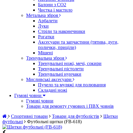
Балони з CO2
Чистка і мастило
Метальна зброя
Арбалети
Луки
Стріли та наконечники
Рогатки
Аксесуари та запчастини (тятива, дуги,
полички, приціли)
Мішені
Тренувальна зброя
Тренувальні ножі, мечі, сокири
Тренувальні пістолети
Тренувальні нунчаки
Мисливські аксесуари
Пучело та муляжі для полювання
Складані ножі
Гумові човни
Гумові човни
Товари для ремонту гумових і ПВХ човнів
Спортивні товари
Товари для футболістів
Щитки
футбольні
Футбольні щитки (FB-618)