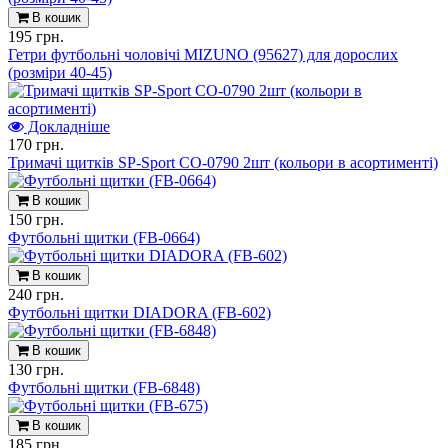
В кошик
195 грн.
Гетри футбольні чоловічі MIZUNO (95627) для дорослих
(розміри 40-45)
Докладніше
170 грн.
Тримачі щитків SP-Sport CO-0790 2шт (кольори в асортименті)
В кошик
150 грн.
Футбольні щитки (FB-0664)
В кошик
240 грн.
Футбольні щитки DIADORA (FB-602)
В кошик
130 грн.
Футбольні щитки (FB-6848)
В кошик
185 грн.