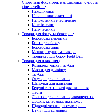
Спортивні фіксатори, напульсники, супорти,
кінезіотейпи
Наколінники
Наколінники еластичні
Налокотники эластичные
Кінезіотейпи
Напульсники
Товари для боксу та боксерів
Боксерські перчатки
Бинти для боксу
Боксерські лапи
Мешки, груши, макивары
Тренажер для боксу Fight Ball
Товари для плавання
Комплект маска і трубка
Маски для дайвінгу
Трубки
Окуляри для плавання
Шапочки для плавания
Беруші та затискачі для плавання
Ласти
Лопатки для плавання, акваперчаткі
Дошки, калабашкі, аквапоясу
Підводні чохли для смартфонів
Взуття для плавання