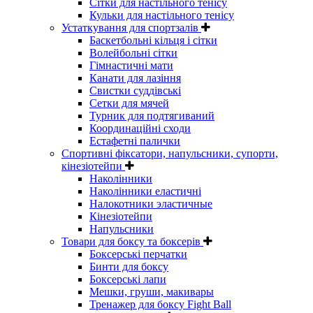
Сітки для настільного тенісу
Кульки для настільного тенісу
Устаткування для спортзалів
Баскетбольні кільця і сітки
Волейбольні сітки
Гімнастичні мати
Канати для лазіння
Свистки суддівські
Сетки для мячей
Турник для подтягиваний
Координаційні сходи
Естафетні палички
Спортивні фіксатори, напульсники, супорти,
кінезіотейпи
Наколінники
Наколінники еластичні
Налокотники эластичные
Кінезіотейпи
Напульсники
Товари для боксу та боксерів
Боксерські перчатки
Бинти для боксу
Боксерські лапи
Мешки, груши, макивары
Тренажер для боксу Fight Ball