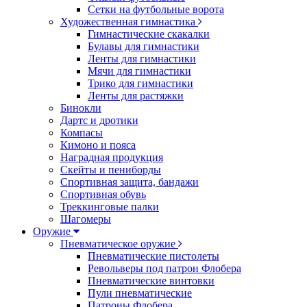
Сетки на футбольные ворота
Художественная гимнастика
Гимнастические скакалки
Булавы для гимнастики
Ленты для гимнастики
Мячи для гимнастики
Трико для гимнастики
Ленты для растяжки
Бинокли
Дартс и дротики
Компасы
Кимоно и пояса
Наградная продукция
Скейты и пениборды
Спортивная защита, бандажи
Спортивная обувь
Треккинговые палки
Шагомеры
Оружие
Пневматическое оружие
Пневматические пистолеты
Револьверы под патрон Флобера
Пневматические винтовки
Пули пневматические
Патроны Флобера