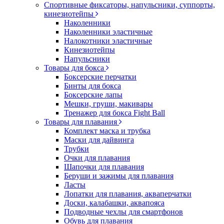
Спортивные фиксаторы, напульсники, суппорты,
кинезиотейпы
Наколенники
Наколенники эластичные
Налокотники эластичные
Кинезиотейпы
Напульсники
Товары для бокса
Боксерские перчатки
Бинты для бокса
Боксерские лапы
Мешки, груши, макивары
Тренажер для бокса Fight Ball
Товары для плавания
Комплект маска и трубка
Маски для дайвинга
Трубки
Очки для плавания
Шапочки для плавания
Беруши и зажимы для плавания
Ласты
Лопатки для плавания, акваперчатки
Доски, калабашки, аквапояса
Подводные чехлы для смартфонов
Обувь для плавания