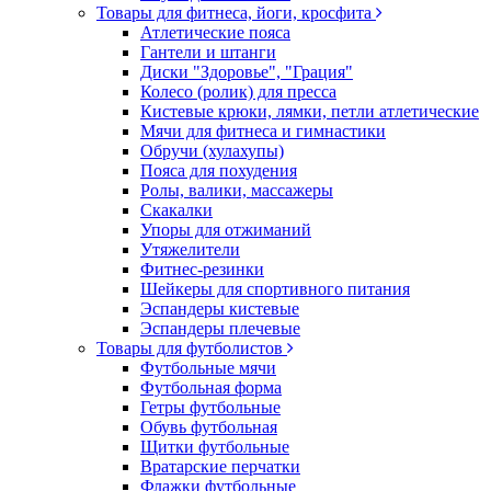
Товары для фитнеса, йоги, кросфита
Атлетические пояса
Гантели и штанги
Диски "Здоровье", "Грация"
Колесо (ролик) для пресса
Кистевые крюки, лямки, петли атлетические
Мячи для фитнеса и гимнастики
Обручи (хулахупы)
Пояса для похудения
Ролы, валики, массажеры
Скакалки
Упоры для отжиманий
Утяжелители
Фитнес-резинки
Шейкеры для спортивного питания
Эспандеры кистевые
Эспандеры плечевые
Товары для футболистов
Футбольные мячи
Футбольная форма
Гетры футбольные
Обувь футбольная
Щитки футбольные
Вратарские перчатки
Флажки футбольные