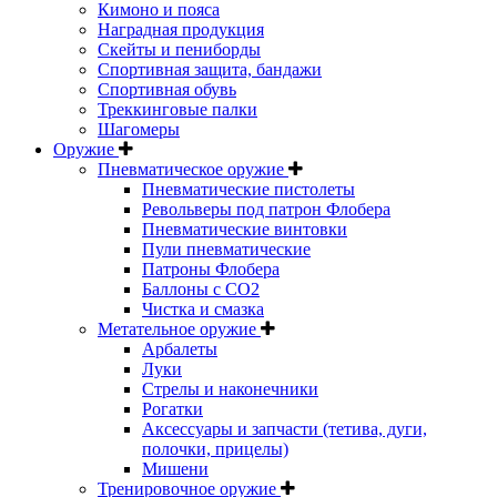
Кимоно и пояса
Наградная продукция
Скейты и пениборды
Спортивная защита, бандажи
Спортивная обувь
Треккинговые палки
Шагомеры
Оружие
Пневматическое оружие
Пневматические пистолеты
Револьверы под патрон Флобера
Пневматические винтовки
Пули пневматические
Патроны Флобера
Баллоны с CO2
Чистка и смазка
Метательное оружие
Арбалеты
Луки
Стрелы и наконечники
Рогатки
Аксессуары и запчасти (тетива, дуги,
полочки, прицелы)
Мишени
Тренировочное оружие