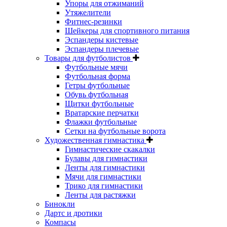
Упоры для отжиманий
Утяжелители
Фитнес-резинки
Шейкеры для спортивного питания
Эспандеры кистевые
Эспандеры плечевые
Товары для футболистов
Футбольные мячи
Футбольная форма
Гетры футбольные
Обувь футбольная
Щитки футбольные
Вратарские перчатки
Флажки футбольные
Сетки на футбольные ворота
Художественная гимнастика
Гимнастические скакалки
Булавы для гимнастики
Ленты для гимнастики
Мячи для гимнастики
Трико для гимнастики
Ленты для растяжки
Бинокли
Дартс и дротики
Компасы