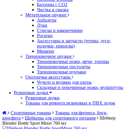
Баллоны с CO2
Чистка и смазка
Метательное оружие
Арбалеты
Луки
Стрелы и наконечники
Рогатки
Аксессуары и запчасти (тетива, дуги,
полочки, прицелы)
Мишени
Тренировочное оружие
Тренировочные ножи, мечи, топоры
Тренировочные пистолеты
Тренировочные нунчаки
Охотничьи аксессуары
Чучело и муляжи для охоты
Складные и перочинные ножи, мультитулы
Резиновые лодки
Резиновые лодки
Товары для ремонта резиновых и ПВХ лодок
Спортивные товары
Товары для фитнеса, йоги,
кросфита
Шейкеры для спортивного питания
Шейкер
Blender Bottle Sport Mixer 760 мл