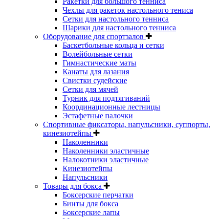
Ракетки для большого тенниса
Чехлы для ракеток настольного тениса
Сетки для настольного тенниса
Шарики для настольного тенниса
Оборудование для спортзалов
Баскетбольные кольца и сетки
Волейбольные сетки
Гимнастические маты
Канаты для лазания
Свистки судейские
Сетки для мячей
Турник для подтягиваний
Координационные лестницы
Эстафетные палочки
Спортивные фиксаторы, напульсники, суппорты,
кинезиотейпы
Наколенники
Наколенники эластичные
Налокотники эластичные
Кинезиотейпы
Напульсники
Товары для бокса
Боксерские перчатки
Бинты для бокса
Боксерские лапы