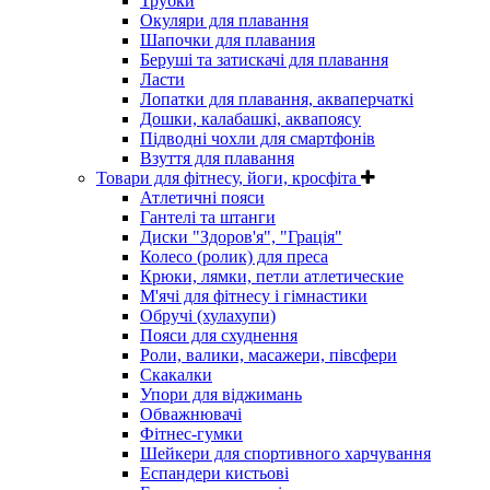
Трубки
Окуляри для плавання
Шапочки для плавания
Беруші та затискачі для плавання
Ласти
Лопатки для плавання, акваперчаткі
Дошки, калабашкі, аквапоясу
Підводні чохли для смартфонів
Взуття для плавання
Товари для фітнесу, йоги, кросфіта
Атлетичні пояси
Гантелі та штанги
Диски "Здоров'я", "Грація"
Колесо (ролик) для преса
Крюки, лямки, петли атлетические
М'ячі для фітнесу і гімнастики
Обручі (хулахупи)
Пояси для схуднення
Роли, валики, масажери, півсфери
Скакалки
Упори для віджимань
Обважнювачі
Фітнес-гумки
Шейкери для спортивного харчування
Еспандери кистьові