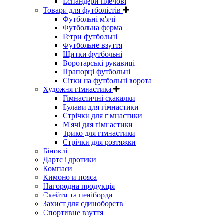
Еспандери плечові
Товари для футболістів
Футбольні м'ячі
Футбольна форма
Гетри футбольні
Футбольне взуття
Щитки футбольні
Воротарські рукавиці
Прапорці футбольні
Сітки на футбольні ворота
Художня гімнастика
Гімнастичні скакалки
Булави для гімнастики
Стрічки для гімнастики
М'ячі для гімнастики
Трико для гімнастики
Стрічки для розтяжки
Біноклі
Дартс і дротики
Компаси
Кимоно и пояса
Нагородна продукція
Скейти та пеніборди
Захист для єдиноборств
Спортивне взуття