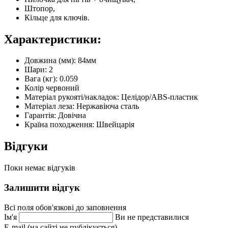
Штопор,
Кільце для ключів.
Характеристики:
Довжина (мм): 84мм
Шари: 2
Вага (кг): 0.059
Колір червоний
Матеріал рукояті/накладок: Целідор/ABS-пластик
Матеріал леза: Нержавіюча сталь
Гарантія: Довічна
Країна походження: Швейцарія
Відгуки
Поки немає відгуків
Залишити відгук
Всі поля обов'язкові до заповнення
Ім'я
Ви не представилися
E-mail (на сайті не публікується)