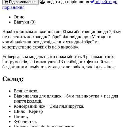
додати до порівняння
перейти до
Під замовлення
порівняння
Опис
Відгуки (0)
Ножі з клинком довжиною до 90 мм або товщиною до 2,6 мм
не належать до холодної зброї відповідно до «Методики
криміналістичного дослідження холодної зброї та
конструктивно схожих із нею виробів».
Універсальна модель цього ножа містить 9 різноманітних
інструментів, які виконують 13 необхідних функцій та є
бездоганним помічником як для чоловіків, так і для жінок.
Склад:
Велике лезо,
Відкривалка для пляшок + 6мм пл.викрутка + паз для
зняття ізоляції,
Консервний ніж + 3мм пл.викрутка,
Шило - Кернер
Пінцет,
Зубочистка,
Пилочка для нігтів + ​​очищувач,