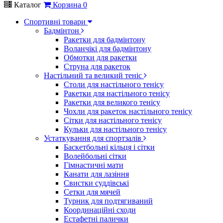
Каталог
Корзина
0
Спортивні товари
Бадмінтон
Ракетки для бадмінтону
Воланчікі для бадмінтону
Обмотки для ракетки
Струна для ракеток
Настільний та великий теніс
Столи для настільного тенісу
Ракетки для настільного тенісу
Ракетки для великого тенісу
Чохли для ракеток настільного тенісу
Сітки для настільного тенісу
Кульки для настільного тенісу
Устаткування для спортзалів
Баскетбольні кільця і сітки
Волейбольні сітки
Гімнастичні мати
Канати для лазіння
Свистки суддівські
Сетки для мячей
Турник для подтягиваний
Координаційні сходи
Естафетні палички