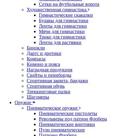
Сетки на футбольные ворота
Художественная гимнастика
Гимнастические скакалки
Булавы для гимнастики
Ленты для гимнастики
Мячи для гимнастики
Трико для гимнастики
Ленты для растяжки
Бинокли
Дартс и дротики
Компасы
Кимоно и пояса
Наградная продукция
Скейты и пениборды
Спортивная защита, бандажи
Спортивная обувь
Треккинговые палки
Шагомеры
Оружие
Пневматическое оружие
Пневматические пистолеты
Револьверы под патрон Флобера
Пневматические винтовки
Пули пневматические
Патроны Флобера