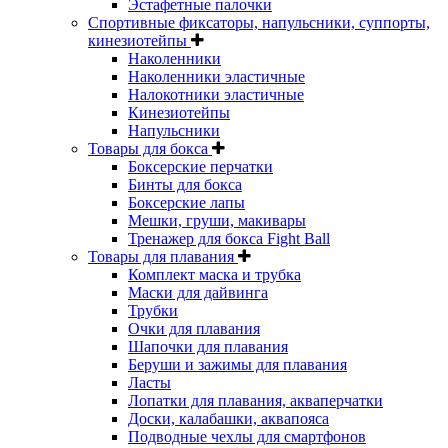
Эстафетные палочки
Спортивные фиксаторы, напульсники, суппорты,
кинезиотейпы
Наколенники
Наколенники эластичные
Налокотники эластичные
Кинезиотейпы
Напульсники
Товары для бокса
Боксерские перчатки
Бинты для бокса
Боксерские лапы
Мешки, груши, макивары
Тренажер для бокса Fight Ball
Товары для плавания
Комплект маска и трубка
Маски для дайвинга
Трубки
Очки для плавания
Шапочки для плавания
Беруши и зажимы для плавания
Ласты
Лопатки для плавания, акваперчатки
Доски, калабашки, аквапояса
Подводные чехлы для смартфонов