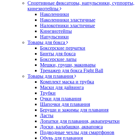
Спортивные фиксаторы, напульсники, суппорты,
кинезиотейпы
Наколенники
Наколенники эластичные
Налокотники эластичные
Кинезиотейпы
Напульсники
Товары для бокса
Боксерские перчатки
Бинты для бокса
Боксерские лапы
Мешки, груши, макивары
Тренажер для бокса Fight Ball
Товары для плавания
Комплект маска и трубка
Маски для дайвинга
Трубки
Очки для плавания
Шапочки для плавания
Беруши и зажимы для плавания
Ласты
Лопатки для плавания, акваперчатки
Доски, калабашки, аквапояса
Подводные чехлы для смартфонов
Обувь для плавания