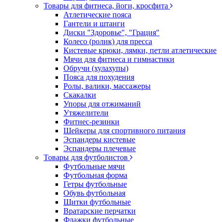
Товары для фитнеса, йоги, кросфита
Атлетические пояса
Гантели и штанги
Диски "Здоровье", "Грация"
Колесо (ролик) для пресса
Кистевые крюки, лямки, петли атлетические
Мячи для фитнеса и гимнастики
Обручи (хулахупы)
Пояса для похудения
Ролы, валики, массажеры
Скакалки
Упоры для отжиманий
Утяжелители
Фитнес-резинки
Шейкеры для спортивного питания
Эспандеры кистевые
Эспандеры плечевые
Товары для футболистов
Футбольные мячи
Футбольная форма
Гетры футбольные
Обувь футбольная
Щитки футбольные
Вратарские перчатки
Флажки футбольные