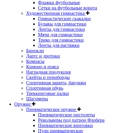
Флажки футбольные
Сетки на футбольные ворота
Художественная гимнастика
Гимнастические скакалки
Булавы для гимнастики
Ленты для гимнастики
Мячи для гимнастики
Трико для гимнастики
Ленты для растяжки
Бинокли
Дартс и дротики
Компасы
Кимоно и пояса
Наградная продукция
Скейты и пениборды
Спортивная защита, бандажи
Спортивная обувь
Треккинговые палки
Шагомеры
Оружие
Пневматическое оружие
Пневматические пистолеты
Револьверы под патрон Флобера
Пневматические винтовки
Пули пневматические