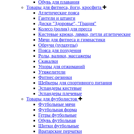
Обувь для плавания
Товары для фитнеса, йоги, кросфита
Атлетические пояса
Гантели и штанги
Диски "Здоровье", "Грация"
Колесо (ролик) для пресса
Кистевые крюки, лямки, петли атлетические
Мячи для фитнеса и гимнастики
Обручи (хулахупы)
Пояса для похудения
Ролы, валики, массажеры
Скакалки
Упоры для отжиманий
Утяжелители
Фитнес-резинки
Шейкеры для спортивного питания
Эспандеры кистевые
Эспандеры плечевые
Товары для футболистов
Футбольные мячи
Футбольная форма
Гетры футбольные
Обувь футбольная
Щитки футбольные
Вратарские перчатки