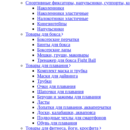
Спортивные фиксаторы, напульсники, суппорты, 
Наколенники
Наколенники эластичные
Налокотники эластичные
Кинезиотейпы
Напульсники
Товары для бокса
Боксерские перчатки
Бинты для бокса
Боксерские лапы
Мешки, груши, макивары
Тренажер для бокса Fight Ball
Товары для плавания
Комплект маска и трубка
Маски для дайвинга
Трубки
Очки для плавания
Шапочки для плавания
Беруши и зажимы для плавания
Ласты
Лопатки для плавания, акваперчатки
Доски, калабашки, аквапояса
Подводные чехлы для смартфонов
Обувь для плавания
Товары для фитнеса, йоги, кросфита