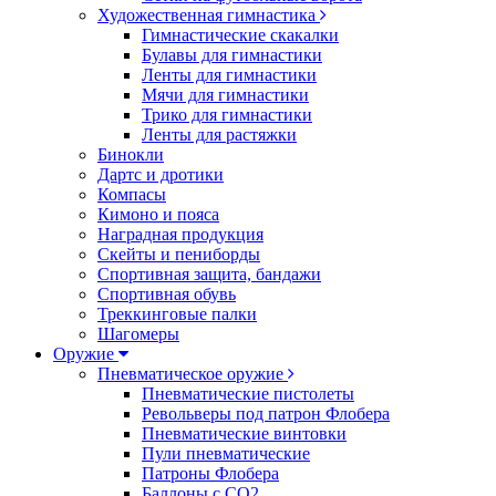
Художественная гимнастика
Гимнастические скакалки
Булавы для гимнастики
Ленты для гимнастики
Мячи для гимнастики
Трико для гимнастики
Ленты для растяжки
Бинокли
Дартс и дротики
Компасы
Кимоно и пояса
Наградная продукция
Скейты и пениборды
Спортивная защита, бандажи
Спортивная обувь
Треккинговые палки
Шагомеры
Оружие
Пневматическое оружие
Пневматические пистолеты
Револьверы под патрон Флобера
Пневматические винтовки
Пули пневматические
Патроны Флобера
Баллоны с CO2