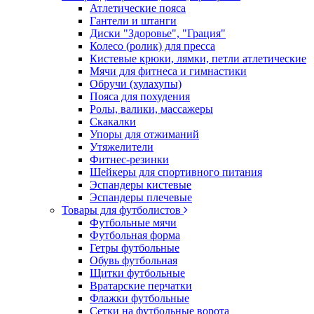
Атлетические пояса
Гантели и штанги
Диски "Здоровье", "Грация"
Колесо (ролик) для пресса
Кистевые крюки, лямки, петли атлетические
Мячи для фитнеса и гимнастики
Обручи (хулахупы)
Пояса для похудения
Ролы, валики, массажеры
Скакалки
Упоры для отжиманий
Утяжелители
Фитнес-резинки
Шейкеры для спортивного питания
Эспандеры кистевые
Эспандеры плечевые
Товары для футболистов
Футбольные мячи
Футбольная форма
Гетры футбольные
Обувь футбольная
Щитки футбольные
Вратарские перчатки
Флажки футбольные
Сетки на футбольные ворота