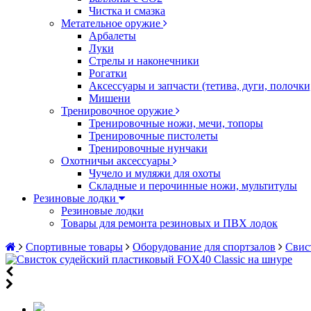
Чистка и смазка
Метательное оружие
Арбалеты
Луки
Стрелы и наконечники
Рогатки
Аксессуары и запчасти (тетива, дуги, полочк
Мишени
Тренировочное оружие
Тренировочные ножи, мечи, топоры
Тренировочные пистолеты
Тренировочные нунчаки
Охотничьи аксессуары
Чучело и муляжи для охоты
Складные и перочинные ножи, мультитулы
Резиновые лодки
Резиновые лодки
Товары для ремонта резиновых и ПВХ лодок
Спортивные товары
Оборудование для спортзалов
Свис