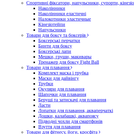
Спортивні фіксатори, напульсники, супорти, кінез
Наколінники
Наколінники еластичні
Налокотники эластичные
Кінезіотейпи
Напульсники
Товари для боксу та боксерів
Боксерські перчатки
Бинти для боксу
Боксерські лапи
Мешки, груши, макивары
Тренажер для боксу Fight Ball
Товари для плавання
Комплект маска і трубка
Маски для дайвінгу
Трубки
Окуляри для плавання
Шапочки для плавания
Беруші та затискачі для плавання
Ласти
Лопатки для плавання, акваперчаткі
Дошки, калабашкі, аквапоясу
Підводні чохли для смартфонів
Взуття для плавання
Товари для фітнесу, йоги, кросфіта