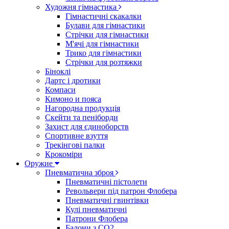
Художня гімнастика
Гімнастичні скакалки
Булави для гімнастики
Стрічки для гімнастики
М'ячі для гімнастики
Трико для гімнастики
Стрічки для розтяжки
Біноклі
Дартс і дротики
Компаси
Кимоно и пояса
Нагородна продукція
Скейти та пеніборди
Захист для єдиноборств
Спортивне взуття
Трекінгові палки
Крокоміри
Оружие
Пневматична зброя
Пневматичні пістолети
Револьвери під патрон Флобера
Пневматичні гвинтівки
Кулі пневматичні
Патрони Флобера
Балони з CO2