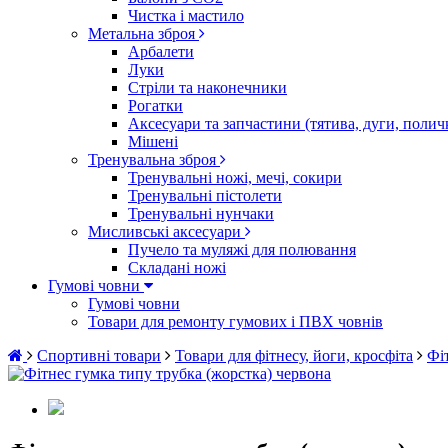
Чистка і мастило
Метальна зброя
Арбалети
Луки
Стріли та наконечники
Рогатки
Аксесуари та запчастини (тятива, дуги, полич
Мішені
Тренувальна зброя
Тренувальні ножі, мечі, сокири
Тренувальні пістолети
Тренувальні нунчаки
Мисливські аксесуари
Пучело та муляжі для полювання
Складані ножі
Гумові човни
Гумові човни
Товари для ремонту гумових і ПВХ човнів
Спортивні товари
Товари для фітнесу, йоги, кросфіта
Фі