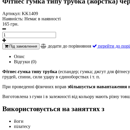
Фітнес гумка типу трубка (жорстка) че
Артикул:
KK1409
Наявність:
Немає в наявності
165 грн.
додати до порівняння
перейти до пор
Під замовлення
Опис
Відгуки (0)
Фітнес-гумка типу трубка
(еспандер; гумка; джгут для фітнесу;
грудей, спини, сили удару в єдиноборствах і т. п.
При проведенні фізичних вправ
збільшується навантаження н
Виготовлена ​​з гуми і в залежності від кольору мають різну то
Використовується на заняттях з
йоги
пілатесу