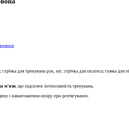
рвона
івняння
 стрічка для тренувань рук, ніг; стрічка для пісатеса; гумка для 
а м'язи
, що підсилює інтенсивність тренувань.
вщину і навантаження опору при розтягуванні.