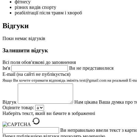
фітнесу
різних видів спорту
реабілітації після травм і хвороб
Відгуки
Поки немає відгуків
Залишити відгук
Всі поля обов'язкові до заповнення
Ім'я
Ви не представилися
E-mail (на сайті не публікується)
Якщо Ви хочете отримати відповідь змініть test@gmail.com на реальний E-m
Відгук
Нам цікава Ваша думка про т
Оціните товар:
Наберіть текст, який ви бачите в зображенні
Ви неправильно ввели текст з карт
Перед публікацією відгуки проходять модерацію