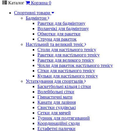
Каталог
Корзина
0
Спортивні товари
Бадмінтон
Ракетки для бадмінтону
Воланчікі для бадмінтону
Обмотки для ракетки
Струна для ракеток
Настільний та великий теніс
Столи для настільного тенісу
Ракетки для настільного тенісу
Ракетки для великого тенісу
Чохли для ракеток настільного тенісу
Сітки для настільного тенісу
Кульки для настільного тенісу
Устаткування для спортзалів
Баскетбольні кільця і сітки
Волейбольні сітки
Гімнастичні мати
Канати для лазіння
Свистки суддівські
Сетки для мячей
Турник для подтягиваний
Координаційні сходи
Естафетні палички