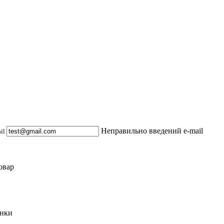
Неправильно введений e-mail
ail
овар
инки