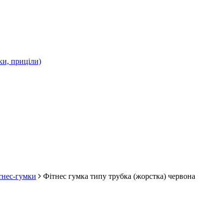
ки, приціли)
тнес-гумки
Фітнес гумка типу трубка (жорстка) червона