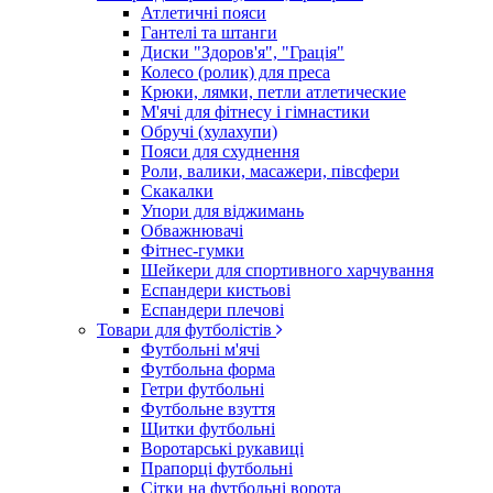
Атлетичні пояси
Гантелі та штанги
Диски "Здоров'я", "Грація"
Колесо (ролик) для преса
Крюки, лямки, петли атлетические
М'ячі для фітнесу і гімнастики
Обручі (хулахупи)
Пояси для схуднення
Роли, валики, масажери, півсфери
Скакалки
Упори для віджимань
Обважнювачі
Фітнес-гумки
Шейкери для спортивного харчування
Еспандери кистьові
Еспандери плечові
Товари для футболістів
Футбольні м'ячі
Футбольна форма
Гетри футбольні
Футбольне взуття
Щитки футбольні
Воротарські рукавиці
Прапорці футбольні
Сітки на футбольні ворота